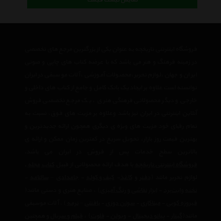
نمایش لیست قیمت
فروشگاه اینترنتی تاریخچه به عنوان یکی از بزرگترین مرجع های تخصصی
در زمینه فرهنگ و هنر می باشد که با عرضه کتاب های چاپی و صوتی
ایران و جهان ،لوازم تحریر،محصولات آموزشی ،آلات موسیقی در ایران
توانسته است علاوه بر ایجاد یک بانک کامل و جامع از کتاب های داخلی و
خارجی و دیگر محصولاتی فرهنگی هنری ، یک مرجع تخصصی فروش
آنلاین اینترنتی در ایران نیز باشد وعلاوه بر مزیت های فوق، نسبت به
تمام رقبای خود مزیت های ویژه ی دیگری همچون ارائه جدیدترین و
بهترین قیمت روز بازار، تحویل سریع در کمترین زمان ممکن و ارائه ی
بالاترین سطح خدمات پس از فروش در ایران می باشد.
فروشگاه اینترنتی تاریخچه
با هدف ارائه محصولاتی از قبیل
کتاب
مجله
,
لوازم تحریر مانند (
دفتر
و
کاغذ
-
کیف و کوله
-
جامدادی
–
سالنامه
-
تخته وایت‌برد
-
ابزار نقاشی و رنگ آمیزی
) ، صنایع هنری و دستی مانند(
فیروزه کوبی
-
میناکاری
-
سوزن دوزی
-
بافتنی
–
ترمه
) ، آلات موسیقی
مانند(
گیتار
-
پیانو دیجیتال
-
ویولن
-
فلوت
) ،‌
فیلم و سریال
و همچنین