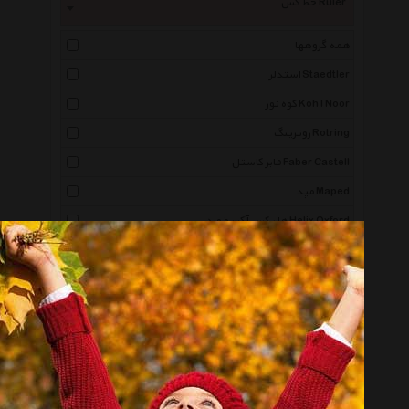
خط کش Ruler
همه گروهها
استدلر Staedtler
کوه نور Koh I Noor
روترینگ Rotring
فابر کاستل Faber Castell
مپد Maped
هلیکس آکسفورد Helix Oxford
میلان Milan
اونر Owner
نشر یساولی Yassavoli
آریا Arya
فابل Fabl
راشین الفبا Rushin Alefba