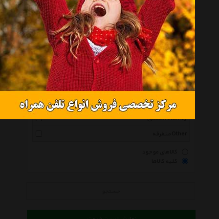
کیدوز Kidoz
کلیپس Clips
کاپرو Kapro
آوای تحریر Avayetahrir
هاردن Harden
عود Oood
صامو پرشین Samopersian
استنلی Stanley
متفرقه Other
کالاهای موجود
کلیه کالاها
جستجو