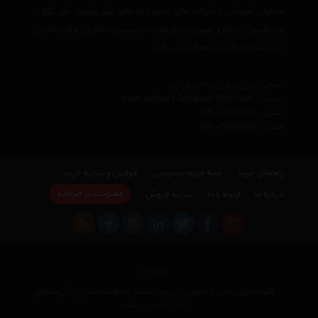
محتوای آموزشی از شرکت های معتبر دنیا مانند
نشر چشمه
،
نشر نگاه
،
فابر کاستل
،
پاپکو
و
تصویر دنیای هنر
با مجربترین مشاوران و کارشناسان
در زمینه فرهنگ و هنر فعالیت می کند.
نشانی : ایران، تهران، دفتر مرکزی
ایمیل :
avan.network {at} gmail {dot} com
تلفن :
021 - 00000000
فکس :
021 - 00000000
راهنمای خرید
حفظ حریم خصوصی
قوانین و شرایط خرید
عضویت در خبرنامه
درباره ما
ارتباط با ما
شرایط فروش
تاریخچه
کلیه حقوق مادی و معنوی این وب سایت و مطالب مندرج در آن متعلق
به تاریخچه می باشد
×