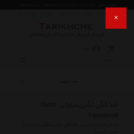
صفحه اصلی
ثبت تیکت
ثبت درخواست قیمت
لیست قیمت
راهنمای خرید
قوانین و شرایط خرید
درباره ما
ارتباط با ما
×
ورود
همه گروهها
خط کش نشر یساولی Ruler
Yassavoli
به فروشگاه اینترنتی
خط کش نشر یساولی
تاریخچه
خوش آمدید