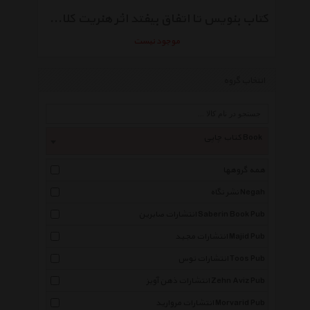
کتاب بنویس تا اتفاق بیفتد اثر هنریت کلاوسر
موجود نیست
انتخاب گروه
کتاب چاپی Book
همه گروهها
نشر نگاه Negah
انتشارات صابرین Saberin Book Pub
انتشارات مجید Majid Pub
انتشارات توس Toos Pub
انتشارات ذهن آویز Zehn Aviz Pub
انتشارات مروارید Morvarid Pub