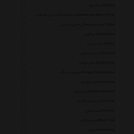
استابیلو Stabilo
انتشارات کتابستان معرفت Ketabestan Moaref Pub
موسسه فرهنگی هنری یاسین Yasin
دیباگران Dibagaran
نشر سپاس Sepas
نشر یساولی Yassavoli
نشر سوفیا Soofiya Pub
انتشارات پرگار Pargar Publications
نشر هورمزد Hoormazd
نشر قطره Nashre Ghatreh
انتشارات گیسا Gisa Pub
نشر علمی Elmi Pub
نشر میلکان Milkan Pub
هارمونی Harmony