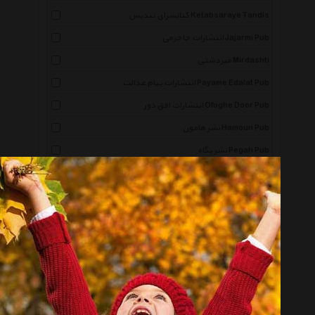
کتابسرای تندیس Ketabsaraye Tandis
انتشارات جاجرمی Jajarmi Pub
میردشتی Mirdashti
انتشارات پیام عدالت Payame Edalat Pub
انتشارات افق دور Ofoghe Door Pub
نشر هامون Hamoun Pub
نشر پگاه Pegah Pub
نشر پیک بهار سبز Peyk Bahar Sabz
انتشارات حمیدا Hamida Pub
نشر جویا Jooya
انتشارات پرسمان Porseman Pub
انتشارات اوحدی Ouhadi Pub
انتشارات روشنگران و مطالعات زنان Roshangaran Va
Motaleate Zanan Pub