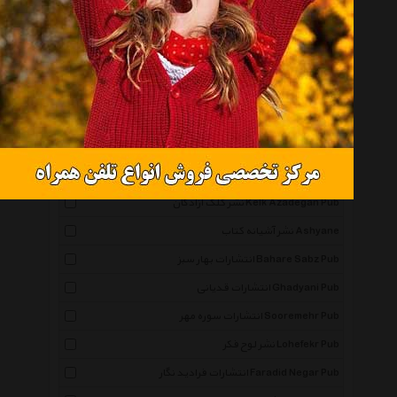
درسا Dorsa
انتشارات نیریز Neyriz Pub
نشر چکاوک Chakavak Pub
انتشارات آوای چکامه Avaye Chakameh Pub
انتشارات سیمای دانش Simaye Danesh Pub
انتشارات روزنه کار Rozaneh Kar Pub
انتشارات جامه دران Jamehdaran Pub
نشر کلک آزادگان Kelk Azadegan Pub
نشر آشیانه کتاب Ashyane
انتشارات بهار سبز Bahare Sabz Pub
انتشارات قدیانی Ghadyani Pub
انتشارات سوره مهر Sooremehr Pub
نشر لوح فکر Lohefekr Pub
انتشارات فرادید نگار Faradid Negar Pub