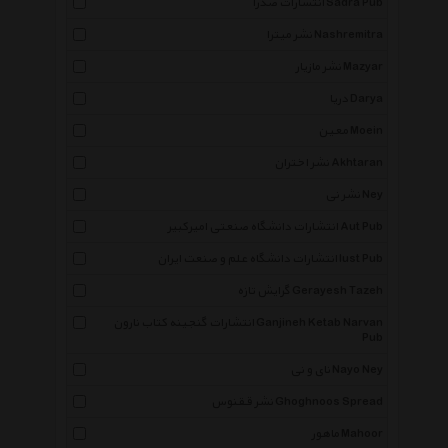
انتشارات صدرا Sadra Pub
نشر میترا Nashremitra
نشر مازیار Mazyar
دریا Darya
معین Moein
نشر اختران Akhtaran
نشر نی Ney
انتشارات دانشگاه صنعتی امیرکبیر Aut Pub
انتشارات دانشگاه علم و صنعت ایران Iust Pub
گرایش تازه Gerayesh Tazeh
انتشارات گنجینه کتاب نارون Ganjineh Ketab Narvan
Pub
نای و نی Nayo Ney
نشر ققنوس Ghoghnoos Spread
ماهور Mahoor