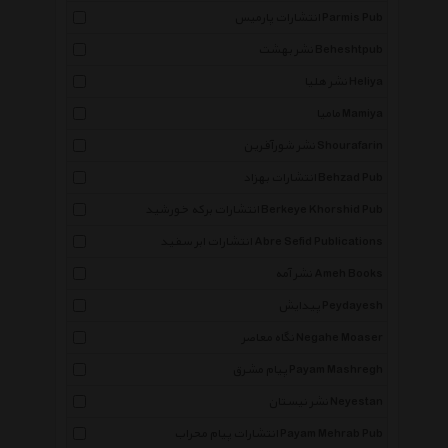
انتشارات پارمیس Parmis Pub
نشر بهشت Beheshtpub
نشر هلیا Heliya
مامیا Mamiya
نشر شورآفرین Shourafarin
انتشارات بهزاد Behzad Pub
انتشارات برکه خورشید Berkeye Khorshid Pub
انتشارات ابر سفید Abre Sefid Publications
نشر آمه Ameh Books
پیدایش Peydayesh
نگاه معاصر Negahe Moaser
پیام مشرق Payam Mashregh
نشر نیستان Neyestan
انتشارات پیام محراب Payam Mehrab Pub