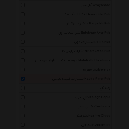
آوای نور Avayenoor
انتشارات آثار فکر Asarefekr Pub
انتشارات برگ نو Barge No Pub
نشر انتخاب اول Entekhab Aval Pub
انتشارات دوژه Dojeh Pub
انتشارات پارس کتاب Parsketab Pub
انتشارات آوای مهدیس Avaye Mahdis Publications
نشر مهرسا Mehrsa
انتشارات کتیبه پارسی Katibe Parsi Pub
گاج Gaj
کلاغ سپید Kalagh Sepid
خیلی سبز Kheilisabz
نشر الگو Nashre Olgoo
×
قلم چی Ghalamchi