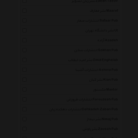
نشر زبان تصویر Zaban Tasvir
نشر معارف Maaref
انتشارات صفار Safaar Pub
نشر دانشگاه تهران Ut
آزاده Azadeh
انتشارات سخن Sokhan Pub
نشر امید انقلاب Omid Enghelab
انتشارات آشینا Ashina Pub
نشر کیان Kian Pub
مکستور Maxtor
انتشارات فروزش Forouzesh Pub
انتشارات دهکده زبان Dehkadeh Zaban Pub
نشر نیماژ Nimaj Pub
نشر زاوش Zavesh Pub