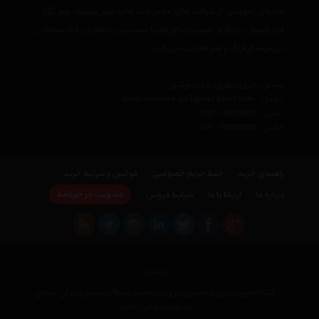
محتوای آموزشی از شرکت های معتبر دنیا مانند
نشر چشمه
،
نشر نگاه
،
فابر کاستل
،
پاپکو
و
تصویر دنیای هنر
با مجربترین مشاوران و کارشناسان
در زمینه فرهنگ و هنر فعالیت می کند.
نشانی : ایران، تهران، دفتر مرکزی
ایمیل :
avan.network {at} gmail {dot} com
تلفن :
021 - 00000000
فکس :
021 - 00000000
راهنمای خرید
حفظ حریم خصوصی
قوانین و شرایط خرید
عضویت در خبرنامه
درباره ما
ارتباط با ما
شرایط فروش
تاریخچه
کلیه حقوق مادی و معنوی این وب سایت و مطالب مندرج در آن متعلق
به تاریخچه می باشد
×