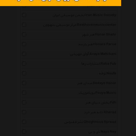
رها فیلم Raha Film
انجمن موسیقی ایران Iran Music Society
مرکز موسیقی بتهوون Beethovenmusiccenter
هنر شهر Honar Shahr
هنر پارسه Honare Parse
آوای مهربانی Avaye Mehrbani
انتشارات رها Raha Pub
نوفه Noufe
صدای هنر Sedaye Honar
پویاموزیک Pouya Music
پخش دنیای هنر Pdh
خانه هنر خرد Kherad
نشر ققنوس Ghoghnoos Spread
نای و نی Nayo Ney