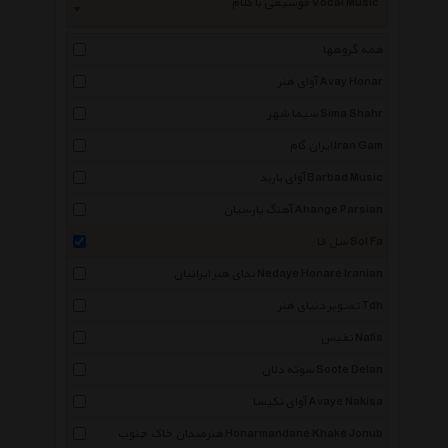
موسیقی با کلام Vocal Music
همه گروهها
آوای هنر Avay Honar
سیما شهر Sima Shahr
ایران گام Iran Gam
آوای باربد Barbad Music
آهنگ پارسیان Ahange Parsian
سل فا Sol Fa
ندای هنر ایرانیان Nedaye Honare Iranian
تصویر دنیای هنر Tdh
نفیس Nafis
سوته دلان Soote Delan
آوای نکیسا Avaye Nakisa
هنرمندان خاک جنوب Honarmandane Khake Jonub