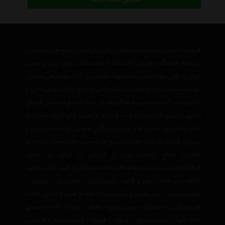
نمایش لیست قیمت
فروشگاه اینترنتی تاریخچه به عنوان یکی از بزرگترین مرجع های تخصصی
در زمینه فرهنگ و هنر می باشد که با عرضه کتاب های چاپی و صوتی
ایران و جهان ،لوازم تحریر،محصولات آموزشی ،آلات موسیقی در ایران
توانسته است علاوه بر ایجاد یک بانک کامل و جامع از کتاب های داخلی و
خارجی و دیگر محصولاتی فرهنگی هنری ، یک مرجع تخصصی فروش
آنلاین اینترنتی در ایران نیز باشد وعلاوه بر مزیت های فوق، نسبت به
تمام رقبای خود مزیت های ویژه ی دیگری همچون ارائه جدیدترین و
بهترین قیمت روز بازار، تحویل سریع در کمترین زمان ممکن و ارائه ی
بالاترین سطح خدمات پس از فروش در ایران می باشد.
فروشگاه اینترنتی تاریخچه
با هدف ارائه محصولاتی از قبیل
کتاب
مجله
,
لوازم تحریر مانند (
دفتر
و
کاغذ
-
کیف و کوله
-
جامدادی
–
سالنامه
-
تخته وایت‌برد
-
ابزار نقاشی و رنگ آمیزی
) ، صنایع هنری و دستی مانند(
فیروزه کوبی
-
میناکاری
-
سوزن دوزی
-
بافتنی
–
ترمه
) ، آلات موسیقی
مانند(
گیتار
-
پیانو دیجیتال
-
ویولن
-
فلوت
) ،‌
فیلم و سریال
و همچنین