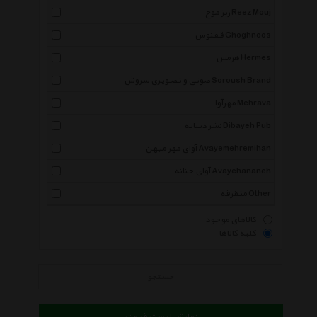
ریز موج Reez Mouj
ققنوس Ghoghnoos
هرمس Hermes
صوتی و تصویری سروش Soroush Brand
مهرآوا Mehrava
نشر دیبایه Dibayeh Pub
آوای مهر میهن Avayemehremihan
آوای حنانه Avayehananeh
متفرقه Other
کالاهای موجود
کلیه کالاها
جستجو