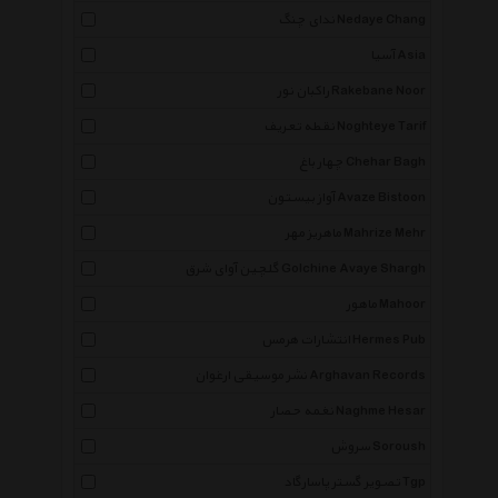
ندای چنگ Nedaye Chang
آسیا Asia
راکبان نور Rakebane Noor
نقطه تعریف Noghteye Tarif
چهار باغ Chehar Bagh
آواز بیستون Avaze Bistoon
ماهریز مهر Mahrize Mehr
گلچین آوای شرق Golchine Avaye Shargh
ماهور Mahoor
انتشارات هرمس Hermes Pub
نشر موسیقی ارغوان Arghavan Records
نغمه حصار Naghme Hesar
سروش Soroush
تصویر گستر پاسارگاد Tgp