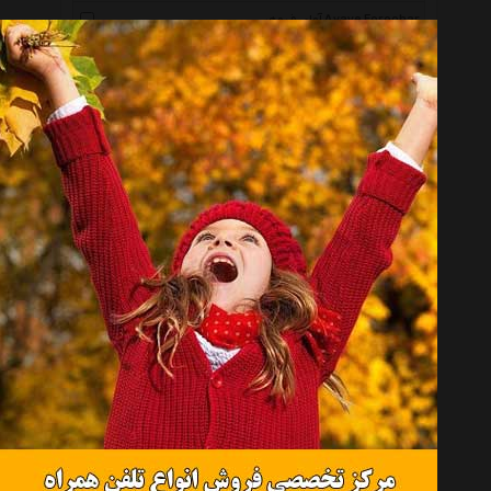
آوای فروهر Avaye Foroohar
گیتی گویش Giti Gooyesh
نهاله رودکی Nahale Rodaki
دارینوش Darinoush
کانون فرهنگی هنری نی داوود Honarie Neye Davood
آوای نوین Avaye Novin
آوای برگ Avaye Barg
ایران صدا Iran Seda
هنر اول Honar Aval
دل آواز Del Awaz
حوزه هنری Hozeye Honari
آوا خورشید Ava Khorshid
کارگاه موسیقی Music Workshop
آوای سوته دلان Avaye Sotedelan