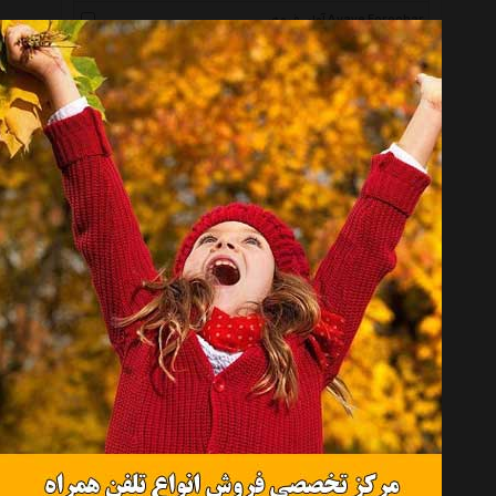
آوای فروهر Avaye Foroohar
گیتی گویش Giti Gooyesh
نهاله رودکی Nahale Rodaki
دارینوش Darinoush
کانون فرهنگی هنری نی داوود Honarie Neye Davood
آوای نوین Avaye Novin
آوای برگ Avaye Barg
ایران صدا Iran Seda
هنر اول Honar Aval
دل آواز Del Awaz
حوزه هنری Hozeye Honari
آوا خورشید Ava Khorshid
کارگاه موسیقی Music Workshop
آوای سوته دلان Avaye Sotedelan