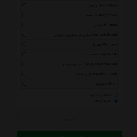
ریز موج Reez Mouj
ققنوس Ghoghnoos
هرمس Hermes
صوتی و تصویری سروش Soroush Brand
مهرآوا Mehrava
نشر دیبایه Dibayeh Pub
آوای مهر میهن Avayemehremihan
آوای حنانه Avayehananeh
متفرقه Other
کالاهای موجود
کلیه کالاها
جستجو