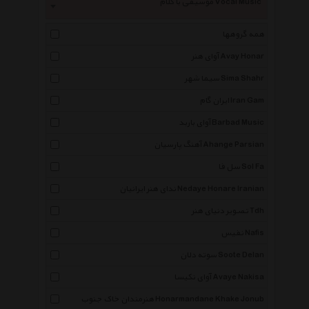
موسیقی با کلام Vocal Music
همه گروهها
آوای هنر Avay Honar
سیما شهر Sima Shahr
ایران گام Iran Gam
آوای باربد Barbad Music
آهنگ پارسیان Ahange Parsian
سل فا Sol Fa
ندای هنر ایرانیان Nedaye Honare Iranian
تصویر دنیای هنر Tdh
نفیس Nafis
سوته دلان Soote Delan
آوای نکیسا Avaye Nakisa
هنرمندان خاک جنوب Honarmandane Khake Jonub