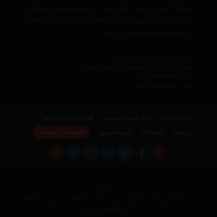
محتوای آموزشی از شرکت های معتبر دنیا مانند
نشر چشمه
،
نشر نگاه
،
فابر کاستل
،
پاپکو
و
تصویر دنیای هنر
با مجربترین مشاوران و کارشناسان
در زمینه فرهنگ و هنر فعالیت می کند.
نشانی : ایران، تهران، دفتر مرکزی
ایمیل :
avan.network {at} gmail {dot} com
تلفن :
021 - 00000000
فکس :
021 - 00000000
راهنمای خرید
حفظ حریم خصوصی
قوانین و شرایط خرید
عضویت در خبرنامه
درباره ما
ارتباط با ما
شرایط فروش
تاریخچه
کلیه حقوق مادی و معنوی این وب سایت و مطالب مندرج در آن متعلق
به تاریخچه می باشد
×