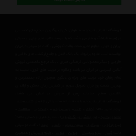
نمایش لیست قیمت
فروشگاه اینترنتی تاریخچه به عنوان یکی از بزرگترین مرجع های تخصصی
در زمینه فرهنگ و هنر می باشد که با عرضه کتاب های چاپی و صوتی
ایران و جهان ،لوازم تحریر،محصولات آموزشی ،آلات موسیقی در ایران
توانسته است علاوه بر ایجاد یک بانک کامل و جامع از کتاب های داخلی و
خارجی و دیگر محصولاتی فرهنگی هنری ، یک مرجع تخصصی فروش
آنلاین اینترنتی در ایران نیز باشد وعلاوه بر مزیت های فوق، نسبت به
تمام رقبای خود مزیت های ویژه ی دیگری همچون ارائه جدیدترین و
بهترین قیمت روز بازار، تحویل سریع در کمترین زمان ممکن و ارائه ی
بالاترین سطح خدمات پس از فروش در ایران می باشد.
فروشگاه اینترنتی تاریخچه
با هدف ارائه محصولاتی از قبیل
کتاب
مجله
,
لوازم تحریر مانند (
دفتر
و
کاغذ
-
کیف و کوله
-
جامدادی
–
سالنامه
-
تخته وایت‌برد
-
ابزار نقاشی و رنگ آمیزی
) ، صنایع هنری و دستی مانند(
فیروزه کوبی
-
میناکاری
-
سوزن دوزی
-
بافتنی
–
ترمه
) ، آلات موسیقی
مانند(
گیتار
-
پیانو دیجیتال
-
ویولن
-
فلوت
) ،‌
فیلم و سریال
و همچنین