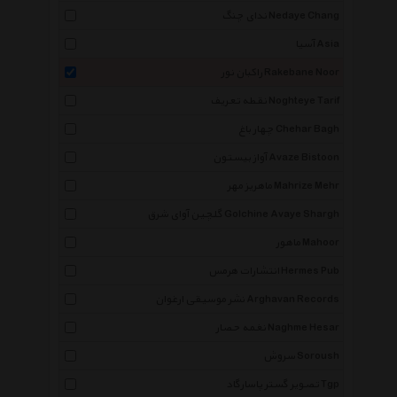
ندای چنگ Nedaye Chang
آسیا Asia
راکبان نور Rakebane Noor
نقطه تعریف Noghteye Tarif
چهار باغ Chehar Bagh
آواز بیستون Avaze Bistoon
ماهریز مهر Mahrize Mehr
گلچین آوای شرق Golchine Avaye Shargh
ماهور Mahoor
انتشارات هرمس Hermes Pub
نشر موسیقی ارغوان Arghavan Records
نغمه حصار Naghme Hesar
سروش Soroush
تصویر گستر پاسارگاد Tgp