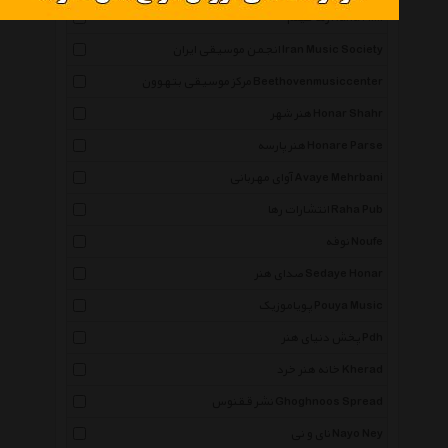
رها فیلم Raha Film
انجمن موسیقی ایران Iran Music Society
مرکز موسیقی بتهوون Beethovenmusiccenter
هنر شهر Honar Shahr
هنر پارسه Honare Parse
آوای مهربانی Avaye Mehrbani
انتشارات رها Raha Pub
نوفه Noufe
صدای هنر Sedaye Honar
پویاموزیک Pouya Music
پخش دنیای هنر Pdh
خانه هنر خرد Kherad
نشر ققنوس Ghoghnoos Spread
نای و نی Nayo Ney