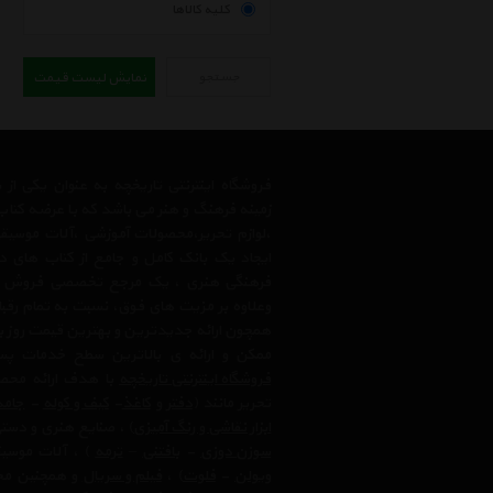
کلیه کالاها
جستجو
نمایش لیست قیمت
فروشگاه اینترنتی تاریخچه به عنوان یکی ا
زمینه فرهنگ و هنر می باشد که با عرضه کتاب
،لوازم تحریر،محصولات آموزشی ،آلات موسیقی 
ایجاد یک بانک کامل و جامع از کتاب های د
فرهنگی هنری ، یک مرجع تخصصی فروش آنلای
وعلاوه بر مزیت های فوق، نسبت به تمام رق
همچون ارائه جدیدترین و بهترین قیمت روز با
ممکن و ارائه ی بالاترین سطح خدمات پس
فروشگاه اینترنتی تاریخچه
با هدف ارائه محصو
تحریر مانند (
دفتر
و
کاغذ
-
کیف و کوله
-
جامد
ابزار نقاشی و رنگ آمیزی
) ، صنایع هنری و دست
سوزن دوزی
-
بافتنی
–
ترمه
) ، آلات موسیق
ویولن
-
فلوت
) ،‌
فیلم و سریال
و همچنین محت