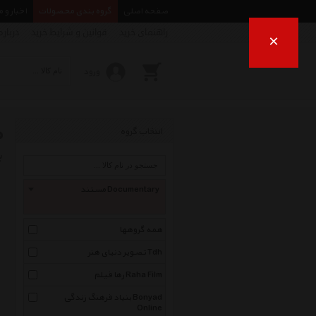
صفحه اصلی
گروه بندی محصولات
اخبار و 
راهنمای خرید
قوانین و شرایط خرید
درباره
×
ورود
م
انتخاب گروه
ب
مستند Documentary
همه گروهها
تصویر دنیای هنر Tdh
رها فیلم Raha Film
بنیاد فرهنگ زندگی Bonyad
Online