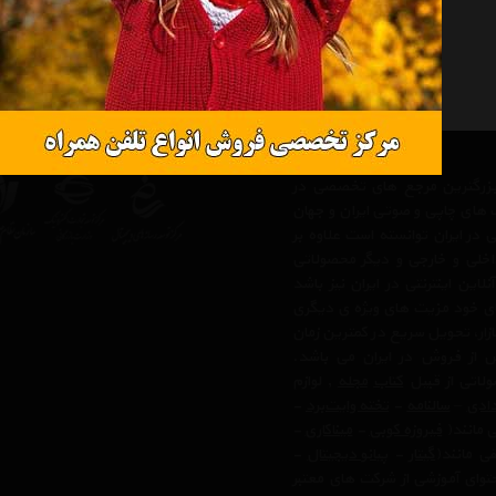
ز بزرگترین مرجع های تخصصی در
 های چاپی و صوتی ایران و جهان
در ایران توانسته است علاوه بر
اخلی و خارجی و دیگر محصولاتی
ن اینترنتی در ایران نیز باشد
بای خود مزیت های ویژه ی دیگری
زار، تحویل سریع در کمترین زمان
 از فروش در ایران می باشد.
لاتی از قبیل
کتاب
مجله
, لوازم
ادی
–
سالنامه
-
تخته وایت‌برد
-
ی مانند(
فیروزه کوبی
-
میناکاری
-
ی مانند(
گیتار
-
پیانو دیجیتال
-
وای آموزشی از شرکت های معتبر