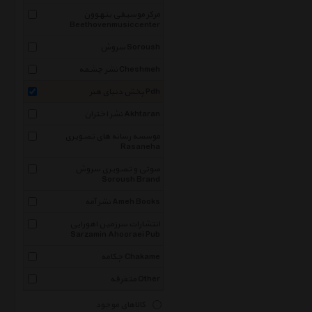
مرکز موسیقی بتهوون
Beethovenmusiccenter
سروش Soroush
نشر چشمه Cheshmeh
پخش دنیای هنر Pdh
نشر اختران Akhtaran
موسسه رسانه های تصویری
Rasaneha
صوتی و تصویری سروش
Soroush Brand
نشر آمه Ameh Books
انتشارات سرزمین اهورایی
Sarzamin Ahooraei Pub
چکامه Chakame
متفرقه Other
کالاهای موجود