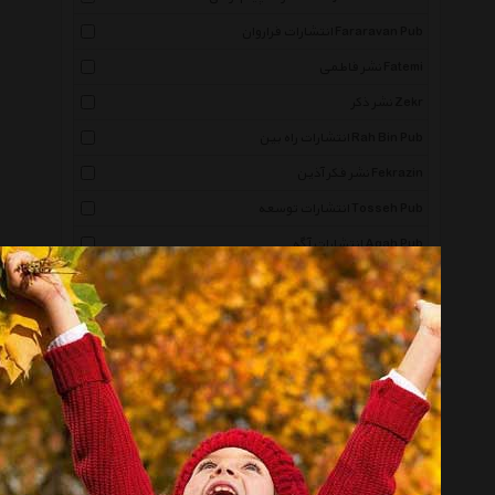
انتشارات فراروان Fararavan Pub
نشر فاطمی Fatemi
نشر ذکر Zekr
انتشارات راه بین Rah Bin Pub
نشر فکر آذین Fekrazin
انتشارات توسعه Tosseh Pub
انتشارات آگه Agah Pub
انتشارات عابد Abed Pub
نشر خانه ادبیات Khane Adabiat
انتشارات شهر قلم Shahreh Ghalam Pub
انتشارات برف Barf Pub
نشر سایان Sayan Pub
انتشارات سپیده باوران Sepideh Bavaran Pub
نشر بهنام Behnam