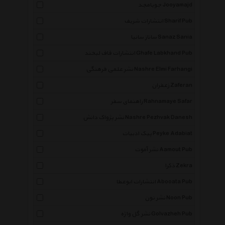
جویامجد Jooyamajd
انتشارات شریف Sharif Pub
ساناز سانیا Sanaz Sania
انتشارات قاف لبخند Ghafe Labkhand Pub
نشر علمی فرهنگی Nashre Elmi Farhangi
زعفران Zaferan
راهنمای سفر Rahnamaye Safar
نشر پژواک دانش Nashre Pezhvak Danesh
پیک ادبیات Peyke Adabiat
نشر آموت Aamout Pub
ذکرا Zekra
انتشارات ابوعطا Abooata Pub
نشر نون Noon Pub
نشر گل واژه Golvazheh Pub