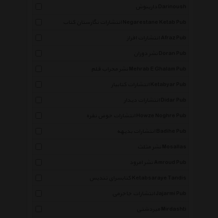
دارینوش Darinoush
انتشارات نگارستان کتاب Negarestane Ketab Pub
انتشارات افراز Afraz Pub
نشر دوران Doran Pub
نشر محراب قلم Mehrab E Ghalam Pub
انتشارات کتابیار Ketabyar Pub
انتشارات دیدار Didar Pub
انتشارات حوض نقره Howze Noghre Pub
انتشارات بدیهه Badihe Pub
نشر مثلث Mosallas
نشر امرود Amroud Pub
کتابسرای تندیس Ketabsaraye Tandis
انتشارات جاجرمی Jajarmi Pub
میردشتی Mirdashti