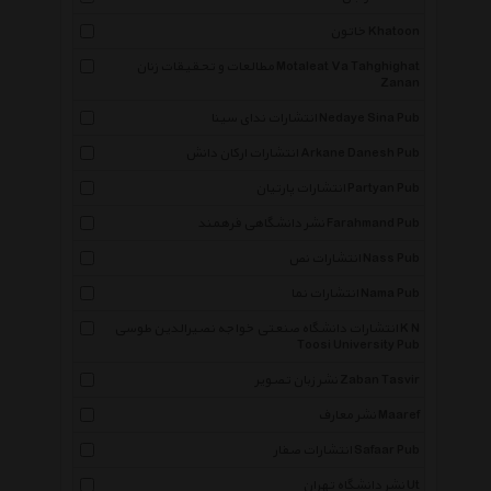
خاتون Khatoon
مطالعات و تحقیقات زنان Motaleat Va Tahghighat
Zanan
انتشارات ندای سینا Nedaye Sina Pub
انتشارات ارکان دانش Arkane Danesh Pub
انتشارات پارتیان Partyan Pub
نشر دانشگاهی فرهمند Farahmand Pub
انتشارات نص Nass Pub
انتشارات نما Nama Pub
انتشارات دانشگاه صنعتی خواجه نصیرالدین طوسی K N
Toosi University Pub
نشر زبان تصویر Zaban Tasvir
نشر معارف Maaref
انتشارات صفار Safaar Pub
نشر دانشگاه تهران Ut