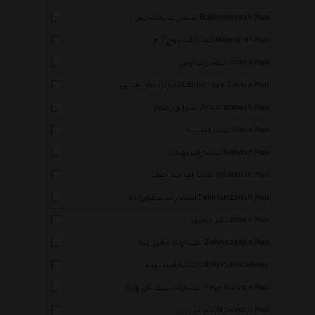
انتشارات بخشایش Bakhshayesh Pub
انتشارات موج آرام Mojearam Pub
انتشارات ارس Arass Pub
نشر اژدهای طلایی Ezhdehaye Talaee Pub
نشر انوار علم Anvardanesh Pub
انتشارات رسا Rasa Pub
انتشارات بهداد Behdad Pub
انتشارات خط خطی Khatkhati Pub
انتشارات تیمورزاده Teimourzadeh Pub
نشر جابیرو Jabiro Pub
انتشارات ذهن زیبا Zehnezeeba Pub
انتشارات سیته Citeh Publications
×
انتشارات پیک گل واژه Peyk Golvaje Pub
نشر موزون Mowzoon Pub