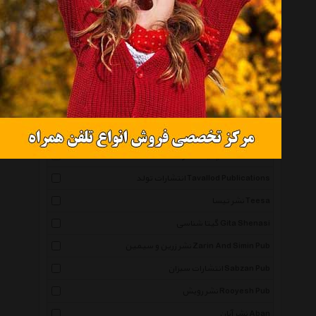
نشر گمان Goman Pub
انتشارات پل Pol Pub
نشر به سخن Beh Sokhan Pub
سایه گستر Sayehgostar
بافرزندان Bafarzandan
نشر فرا انگیزش Fara Angizesh Pub
پدیده فکر Padideh Fekr
انتشارات تولد Tavallod Publications
نشر تیسا Teesa
گیتا شناسی Gita Shenasi
نشر زرین و سیمین Zarin And Simin Pub
انتشارات سبزان Sabzan Pub
نشر رویش Rooyesh Pub
نشر آبان Aban