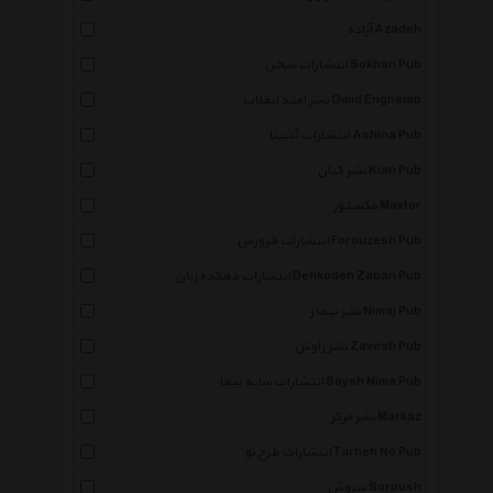
آزاده Azadeh
انتشارات سخن Sokhan Pub
نشر امید انقلاب Omid Enghelab
انتشارات آشینا Ashina Pub
نشر کیان Kian Pub
مکستور Maxtor
انتشارات فروزش Forouzesh Pub
انتشارات دهکده زبان Dehkadeh Zaban Pub
نشر نیماژ Nimaj Pub
نشر زاوش Zavesh Pub
انتشارات سایه نیما Sayeh Nima Pub
نشر مرکز Markaz
انتشارات طرح نو Tarheh No Pub
سروش Soroush