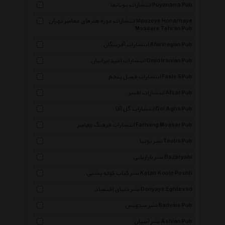
انتشارات پویانما Puyanama Pub
انتشارات موزه هنرهای معاصر تهران Moozeye Honarhaye
Moasere Tehran Pub
انتشارات آفرینگان Afarinegan Pub
انتشارات امید ایرانیان Omid Iranian Pub
انتشارات فصل پنجم Fasle 5 Pub
انتشارات افسر Afsar Pub
انتشارات گل آقا Gol Agha Pub
انتشارات فرهنگ معاصر Farhang Moaser Pub
نشر توتیا Tootia Pub
نشر بازاریابی Bazaryabi
نشر کتاب کوله پشتی Ketab Koole Poshti
نشر دنیای اقتصاد Donyaye Eghtesad
نشر سدویس Sadvais Pub
نشر آشیان Ashian Pub