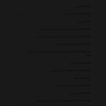
معین Moein
نشر اختران Akhtaran
نشر نی Ney
انتشارات دانشگاه صنعتی امیرکبیر Aut Pub
انتشارات دانشگاه علم و صنعت ایران Iust Pub
گرایش تازه Gerayesh Tazeh
انتشارات گنجینه کتاب نارون Ganjineh Ketab Narvan
Pub
نای و نی Nayo Ney
نشر ققنوس Ghoghnoos Spread
ماهور Mahoor
انتشارات تصنیف Tasnif Pub
نشر سرود Soroud
انتشارات فرهنگ و هنر Farhang Va Honar Pub