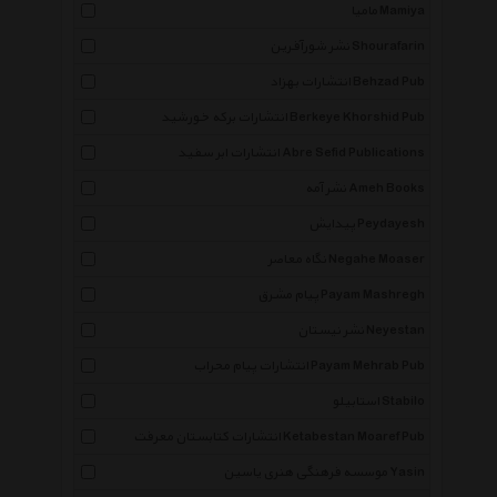
مامیا Mamiya
نشر شورآفرین Shourafarin
انتشارات بهزاد Behzad Pub
انتشارات برکه خورشید Berkeye Khorshid Pub
انتشارات ابر سفید Abre Sefid Publications
نشر آمه Ameh Books
پیدایش Peydayesh
نگاه معاصر Negahe Moaser
پیام مشرق Payam Mashregh
نشر نیستان Neyestan
انتشارات پیام محراب Payam Mehrab Pub
استابیلو Stabilo
انتشارات کتابستان معرفت Ketabestan Moaref Pub
موسسه فرهنگی هنری یاسین Yasin