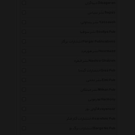
دیباگران Dibagaran
نشر سپاس Sepas
نشر یساولی Yassavoli
نشر سوفیا Soofiya Pub
انتشارات پرگار Pargar Publications
نشر هورمزد Hoormazd
نشر قطره Nashre Ghatreh
انتشارات گیسا Gisa Pub
نشر علمی Elmi Pub
نشر میلکان Milkan Pub
هارمونی Harmony
آوای نور Avayenoor
انتشارات آثار فکر Asarefekr Pub
انتشارات برگ نو Barge No Pub