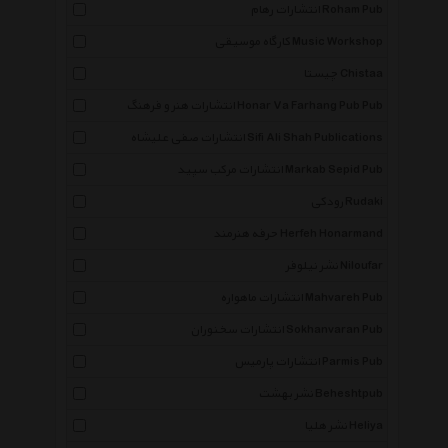
انتشارات رهام Roham Pub
کارگاه موسیقی Music Workshop
چیستا Chistaa
انتشارات هنر و فرهنگ Honar Va Farhang Pub Pub
انتشارات صفی علیشاه Sifi Ali Shah Publications
انتشارات مرکب سپید Markab Sepid Pub
رودکی Rudaki
حرفه هنرمند Herfeh Honarmand
نشر نیلوفر Niloufar
انتشارات ماهواره Mahvareh Pub
انتشارات سخنوران Sokhanvaran Pub
انتشارات پارمیس Parmis Pub
نشر بهشت Beheshtpub
نشر هلیا Heliya