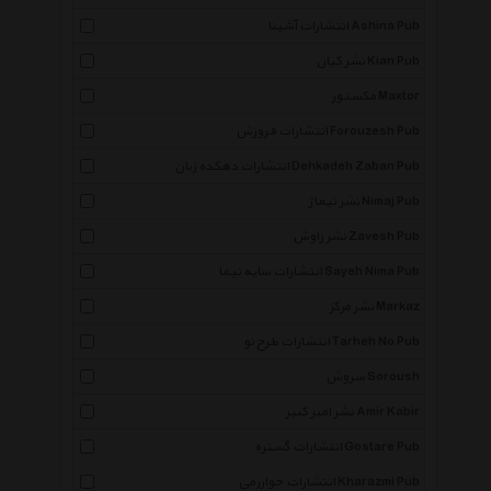
انتشارات آشینا Ashina Pub
نشر کیان Kian Pub
مکستور Maxtor
انتشارات فروزش Forouzesh Pub
انتشارات دهکده زبان Dehkadeh Zaban Pub
نشر نیماژ Nimaj Pub
نشر زاوش Zavesh Pub
انتشارات سایه نیما Sayeh Nima Pub
نشر مرکز Markaz
انتشارات طرح نو Tarheh No Pub
سروش Soroush
نشر امیر کبیر Amir Kabir
×
انتشارات گستره Gostare Pub
انتشارات خوارزمی Kharazmi Pub