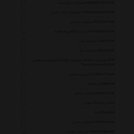
انتشارات ندای سینا Nedaye Sina Pub
انتشارات ارکان دانش Arkane Danesh Pub
انتشارات پارتیان Partyan Pub
نشر دانشگاهی فرهمند Farahmand Pub
انتشارات نص Nass Pub
انتشارات نما Nama Pub
انتشارات دانشگاه صنعتی خواجه نصیرالدین طوسی K N
Toosi University Pub
نشر زبان تصویر Zaban Tasvir
نشر معارف Maaref
انتشارات صفار Safaar Pub
نشر دانشگاه تهران Ut
آزاده Azadeh
انتشارات سخن Sokhan Pub
نشر امید انقلاب Omid Enghelab