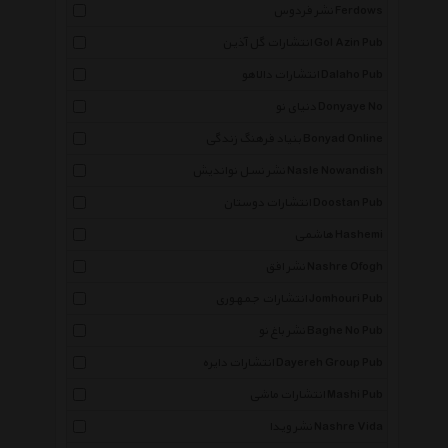
نشر فردوس Ferdows
انتشارات گل آذین Gol Azin Pub
انتشارات دالاهو Dalaho Pub
دنیای نو Donyaye No
بنیاد فرهنگ زندگی Bonyad Online
نشر نسل نواندیش Nasle Nowandish
انتشارات دوستان Doostan Pub
هاشمی Hashemi
نشر افق Nashre Ofogh
انتشارات جمهوری Jomhouri Pub
نشر باغ نو Baghe No Pub
انتشارات دایره Dayereh Group Pub
انتشارات ماشی Mashi Pub
نشر ویدا Nashre Vida