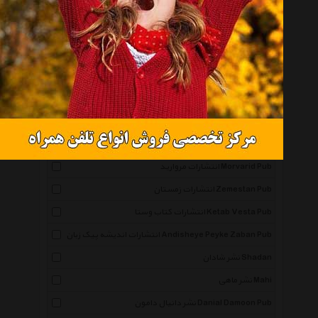
همه گروهها
نشر نگاه Negah
انتشارات صابرین Saberin Book Pub
انتشارات مجید Majid Pub
انتشارات توس Toos Pub
انتشارات ذهن آویز Zehn Aviz Pub
انتشارات مروارید Morvarid Pub
انتشارات زمستان Zemestan Pub
انتشارات کتاب وستا Ketab Vesta Pub
انتشارات اندیشه پیک زبان Andisheye Peyke Zaban Pub
نشر شادان Shadan
نشر ماهی Mahi
نشر دانیال دامون Danial Damoon Pub