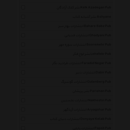
نشر کلک آزادگان Kelk Azadegan Pub
نشر آشیانه کتاب Ashyane
انتشارات بهار سبز Bahare Sabz Pub
انتشارات قدیانی Ghadyani Pub
انتشارات سوره مهر Sooremehr Pub
نشر لوح فکر Lohefekr Pub
انتشارات فرادید نگار Faradid Negar Pub
انتشارات دبیر Dabir Pub
انتشارات گوتنبرگ Gutenberg Pub
نشر پریشان Parishan Pub
انتشارات نخستین Nakhostin Pub
انتشارات آریاگهر Aryagohar Pub
انتشارات دنیای کتاب Donyaye Ketab Pub
انتشارات پاپلی Papoli Pub