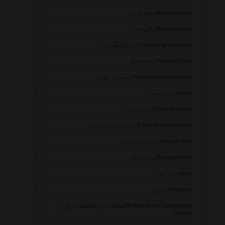
سایه گستر Sayehgostar
بافرزندان Bafarzandan
نشر فرا انگیزش Fara Angizesh Pub
پدیده فکر Padideh Fekr
انتشارات تولد Tavallod Publications
نشر تیسا Teesa
گیتا شناسی Gita Shenasi
نشر زرین و سیمین Zarin And Simin Pub
انتشارات سبزان Sabzan Pub
نشر رویش Rooyesh Pub
نشر آبان Aban
خاتون Khatoon
مطالعات و تحقیقات زنان Motaleat Va Tahghighat
Zanan