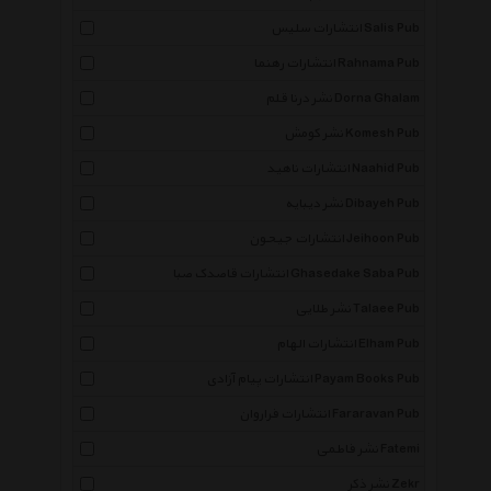
انتشارات سلیس Salis Pub
انتشارات رهنما Rahnama Pub
نشر درنا قلم Dorna Ghalam
نشر کومش Komesh Pub
انتشارات ناهید Naahid Pub
نشر دیبایه Dibayeh Pub
انتشارات جیحون Jeihoon Pub
انتشارات قاصدک صبا Ghasedake Saba Pub
نشر طلایی Talaee Pub
انتشارات الهام Elham Pub
انتشارات پیام آزادی Payam Books Pub
انتشارات فراروان Fararavan Pub
نشر فاطمی Fatemi
نشر ذکر Zekr