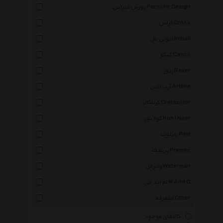
پورش دیزاین Porsche Design
کراس Cross
یونی بال Uniball
کنکو Canco
ریور Rever
آرت لاین Artline
کرتاکالر Cretacolor
کوه نور Koh I Noor
پایلوت Pilot
پریمک Premec
واترمن Waterman
ام اند جی M And G
متفرقه Other
کالاهای موجود