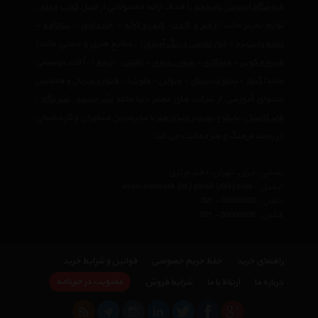
فروشگاه اینترنتی تاریخچه
با هدف ارائه محصولاتی از قبیل
کتاب
مجله
,
لوازم تحریر مانند (
دفتر
و
کاغذ
-
کیف و کوله
-
جامدادی
–
سالنامه
-
تخته وایت‌برد
-
ابزار نقاشی و رنگ آمیزی
) ، صنایع هنری و دستی مانند(
فیروزه کوبی
-
میناکاری
-
سوزن دوزی
-
بافتنی
–
ترمه
) ، آلات موسیقی
مانند(
گیتار
-
پیانو دیجیتال
-
ویولن
-
فلوت
) ،‌
فیلم و سریال
و همچنین
محتوای آموزشی از شرکت های معتبر دنیا مانند
نشر چشمه
،
نشر نگاه
،
فابر کاستل
،
پاپکو
و
تصویر دنیای هنر
با مجربترین مشاوران و کارشناسان
در زمینه فرهنگ و هنر فعالیت می کند.
نشانی : ایران، تهران، دفتر مرکزی
ایمیل :
avan.network {at} gmail {dot} com
تلفن :
021 - 00000000
فکس :
021 - 00000000
راهنمای خرید
حفظ حریم خصوصی
قوانین و شرایط خرید
عضویت در خبرنامه
درباره ما
ارتباط با ما
شرایط فروش