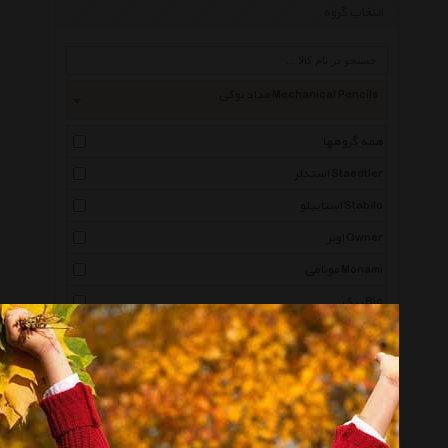
انتخاب گروه
مداد نوکی Mechanical Pencils
همه گروهها
استدلر Staedtler
استابیلو Stabilo
اونر Owner
مونامی Monami
بیک Bic
فابر کاستل Faber Castell
کوییلو Quilo
لامی Lamy
کارن داش Caran Dache