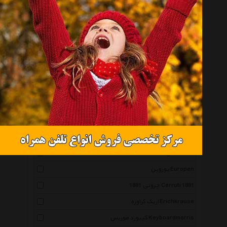
پنتر Panter
زبرا Zebra
روترینگ Rotring
میلان Milan
اشنایدر Schneider
پارکر Parker
پلیکان Pelikan
پناک Penac
لیرا Lyra
فنس Fans
یوروپن Europen
چروتی 1881 Cerruti 1881
اریک کراوزه Erichkrause
کیبورد موریس Keyboardmorris