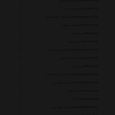
انتشارات کتابیار Ketabyar Pub
انتشارات دیدار Didar Pub
انتشارات حوض نقره Howze Noghre Pub
انتشارات بدیهه Badihe Pub
نشر مثلث Mosallas
نشر امرود Amroud Pub
کتابسرای تندیس Ketabsaraye Tandis
انتشارات جاجرمی Jajarmi Pub
میردشتی Mirdashti
انتشارات پیام عدالت Payame Edalat Pub
انتشارات افق دور Ofoghe Door Pub
نشر هامون Hamoun Pub
نشر پگاه Pegah Pub
نشر پیک بهار سبز Peyk Bahar Sabz