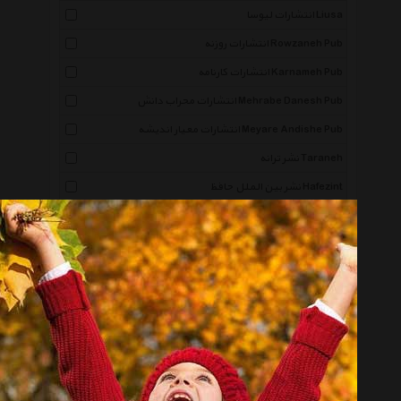
انتشارات لیوسا Liusa
انتشارات روزنه Rowzaneh Pub
انتشارات کارنامه Karnameh Pub
انتشارات محراب دانش Mehrabe Danesh Pub
انتشارات معیار اندیشه Meyare Andishe Pub
نشر ترانه Taraneh
نشر بین الملل حافظ Hafezint
انتشارات فرین Farin Pub
انتشارات چابک اندیش Chabok Andish Pub
انتشارات هستان Hastan Pub
نشر جوانه توس Javane Toos Pub
انتشارات گلپا Golpa Pub
انتشارات کلام شیدا Kalame Sheida Pub
نشر آویژه Avijeh Pub