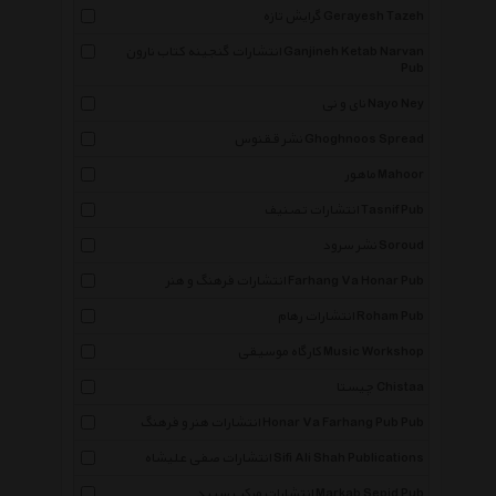
گرایش تازه Gerayesh Tazeh
انتشارات گنجینه کتاب نارون Ganjineh Ketab Narvan
Pub
نای و نی Nayo Ney
نشر ققنوس Ghoghnoos Spread
ماهور Mahoor
انتشارات تصنیف Tasnif Pub
نشر سرود Soroud
انتشارات فرهنگ و هنر Farhang Va Honar Pub
انتشارات رهام Roham Pub
کارگاه موسیقی Music Workshop
چیستا Chistaa
انتشارات هنر و فرهنگ Honar Va Farhang Pub Pub
انتشارات صفی علیشاه Sifi Ali Shah Publications
انتشارات مرکب سپید Markab Sepid Pub