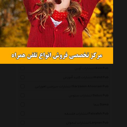
انتشارات نوین Novin Pub
نشر مشکی Meshki
انتشارات زمینه Zamineh Pub
انتشارات انسان برتر Ensane Bartar Pub
نشر در دانش بهمن Dar Daneshe Bahman Pub
انتشارات فیروزه Firuzeh Pub
انتشارات پردیس دانش Pardis Danesh Pub
انتشارات آوین Avin Pub
انتشارات کلید آموزش Kelid Pub
انتشارات سرزمین اهورایی Sarzamin Ahooraei Pub
انتشارات ستوس Setus Pub
سما Sama
انتشارات فلسفه Falsafeh Pub
انتشارات لنجوان Lanjvan Pub