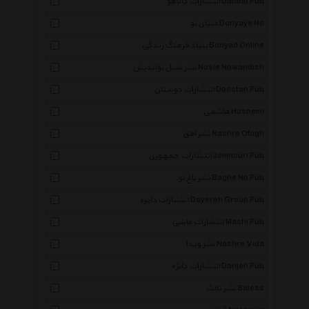
انتشارات دالاهو Dalaho Pub
دنیای نو Donyaye No
بنیاد فرهنگ زندگی Bonyad Online
نشر نسل نواندیش Nasle Nowandish
انتشارات دوستان Doostan Pub
هاشمی Hashemi
نشر افق Nashre Ofogh
انتشارات جمهوری Jomhouri Pub
نشر باغ نو Baghe No Pub
انتشارات دایره Dayereh Group Pub
انتشارات ماشی Mashi Pub
نشر ویدا Nashre Vida
انتشارات دانژه Danjeh Pub
نشر ثالث Saless