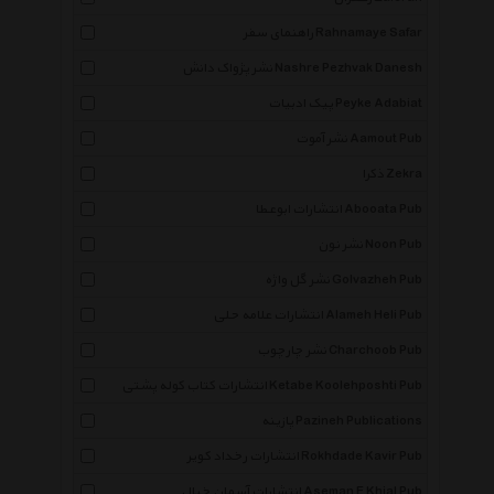
راهنمای سفر Rahnamaye Safar
نشر پژواک دانش Nashre Pezhvak Danesh
پیک ادبیات Peyke Adabiat
نشر آموت Aamout Pub
ذکرا Zekra
انتشارات ابوعطا Abooata Pub
نشر نون Noon Pub
نشر گل واژه Golvazheh Pub
انتشارات علامه حلی Alameh Heli Pub
نشر چارچوب Charchoob Pub
انتشارات کتاب کوله پشتی Ketabe Koolehposhti Pub
پازینه Pazineh Publications
انتشارات رخداد کویر Rokhdade Kavir Pub
انتشارات آسمان خیال Aseman E Khial Pub