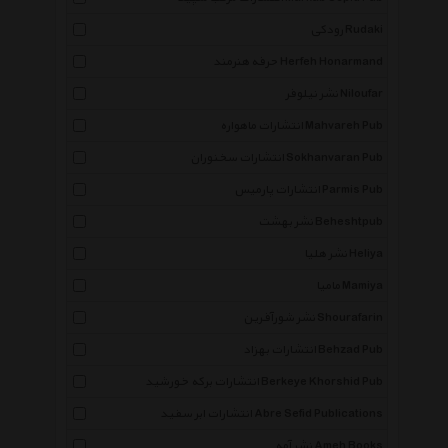
رودکی Rudaki
حرفه هنرمند Herfeh Honarmand
نشر نیلوفر Niloufar
انتشارات ماهواره Mahvareh Pub
انتشارات سخنوران Sokhanvaran Pub
انتشارات پارمیس Parmis Pub
نشر بهشت Beheshtpub
نشر هلیا Heliya
مامیا Mamiya
نشر شورآفرین Shourafarin
انتشارات بهزاد Behzad Pub
انتشارات برکه خورشید Berkeye Khorshid Pub
انتشارات ابر سفید Abre Sefid Publications
نشر آمه Ameh Books