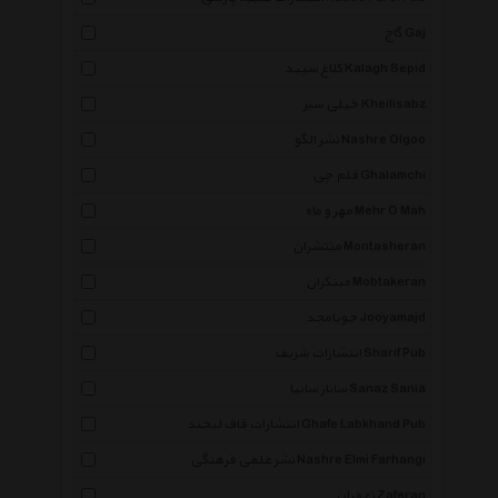
گاج Gaj
کلاغ سپید Kalagh Sepid
خیلی سبز Kheilisabz
نشر الگو Nashre Olgoo
قلم چی Ghalamchi
مهر و ماه Mehr O Mah
منتشران Montasheran
مبتکران Mobtakeran
جویامجد Jooyamajd
انتشارات شریف Sharif Pub
ساناز سانیا Sanaz Sania
انتشارات قاف لبخند Ghafe Labkhand Pub
نشر علمی فرهنگی Nashre Elmi Farhangi
زعفران Zaferan