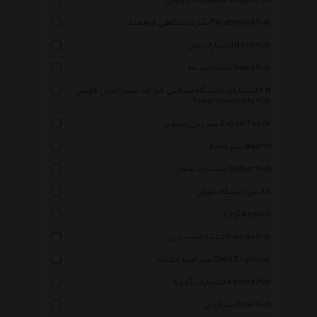
انتشارات پارتیان Partyan Pub
نشر دانشگاهی فرهمند Farahmand Pub
انتشارات نص Nass Pub
انتشارات نما Nama Pub
انتشارات دانشگاه صنعتی خواجه نصیرالدین طوسی K N
Toosi University Pub
نشر زبان تصویر Zaban Tasvir
نشر معارف Maaref
انتشارات صفار Safaar Pub
نشر دانشگاه تهران Ut
آزاده Azadeh
انتشارات سخن Sokhan Pub
نشر امید انقلاب Omid Enghelab
انتشارات آشینا Ashina Pub
نشر کیان Kian Pub