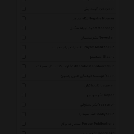
پیدایش Peydayesh
نگاه معاصر Negahe Moaser
پیام مشرق Payam Mashregh
نشر نیستان Neyestan
انتشارات پیام محراب Payam Mehrab Pub
استابیلو Stabilo
انتشارات کتابستان معرفت Ketabestan Moaref Pub
موسسه فرهنگی هنری یاسین Yasin
دیباگران Dibagaran
نشر سپاس Sepas
نشر یساولی Yassavoli
نشر سوفیا Soofiya Pub
انتشارات پرگار Pargar Publications
نشر هورمزد Hoormazd