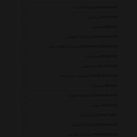
انتشارات آشینا Ashina Pub
نشر کیان Kian Pub
مکستور Maxtor
انتشارات فروزش Forouzesh Pub
انتشارات دهکده زبان Dehkadeh Zaban Pub
نشر نیماژ Nimaj Pub
نشر زاوش Zavesh Pub
انتشارات سایه نیما Sayeh Nima Pub
نشر مرکز Markaz
انتشارات طرح نو Tarheh No Pub
سروش Soroush
نشر امیر کبیر Amir Kabir
×
انتشارات گستره Gostare Pub
انتشارات خوارزمی Kharazmi Pub