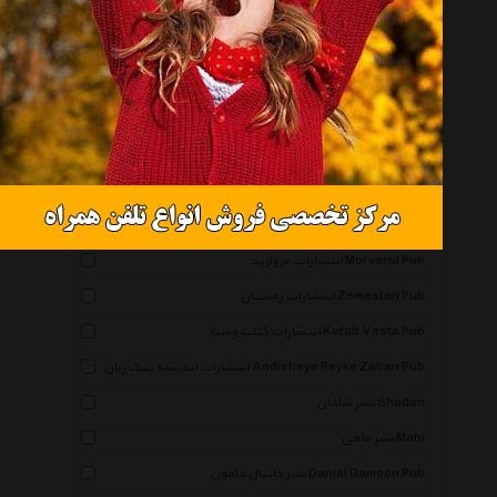
همه گروهها
نشر نگاه Negah
انتشارات صابرین Saberin Book Pub
انتشارات مجید Majid Pub
انتشارات توس Toos Pub
انتشارات ذهن آویز Zehn Aviz Pub
انتشارات مروارید Morvarid Pub
انتشارات زمستان Zemestan Pub
انتشارات کتاب وستا Ketab Vesta Pub
انتشارات اندیشه پیک زبان Andisheye Peyke Zaban Pub
نشر شادان Shadan
نشر ماهی Mahi
نشر دانیال دامون Danial Damoon Pub