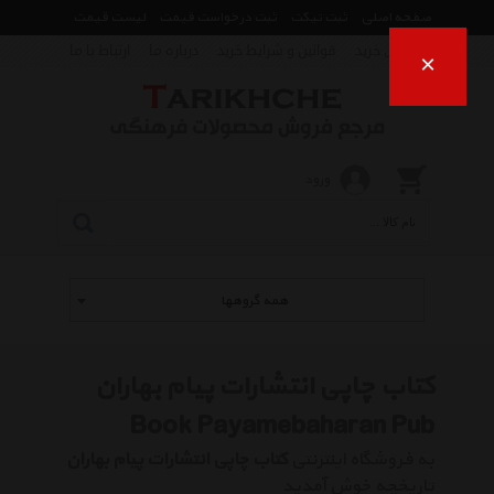
صفحه اصلی
ثبت تیکت
ثبت درخواست قیمت
لیست قیمت
راهنمای خرید
قوانین و شرایط خرید
درباره ما
ارتباط با ما
×
ورود
همه گروهها
کتاب چاپی انتشارات پیام بهاران
Book Payamebaharan Pub
به فروشگاه اینترنتی
کتاب چاپی انتشارات پیام بهاران
تاریخچه خوش آمدید