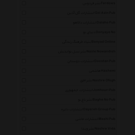
نشر فردوس Ferdows
انتشارات گل آذین Gol Azin Pub
انتشارات دالاهو Dalaho Pub
دنیای نو Donyaye No
بنیاد فرهنگ زندگی Bonyad Online
نشر نسل نواندیش Nasle Nowandish
انتشارات دوستان Doostan Pub
هاشمی Hashemi
نشر افق Nashre Ofogh
انتشارات جمهوری Jomhouri Pub
نشر باغ نو Baghe No Pub
انتشارات دایره Dayereh Group Pub
انتشارات ماشی Mashi Pub
نشر ویدا Nashre Vida