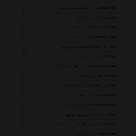
نشر کلک آزادگان Kelk Azadegan Pub
نشر آشیانه کتاب Ashyane
انتشارات بهار سبز Bahare Sabz Pub
انتشارات قدیانی Ghadyani Pub
انتشارات سوره مهر Sooremehr Pub
نشر لوح فکر Lohefekr Pub
انتشارات فرادید نگار Faradid Negar Pub
انتشارات دبیر Dabir Pub
انتشارات گوتنبرگ Gutenberg Pub
نشر پریشان Parishan Pub
انتشارات نخستین Nakhostin Pub
انتشارات آریاگهر Aryagohar Pub
انتشارات دنیای کتاب Donyaye Ketab Pub
انتشارات پاپلی Papoli Pub