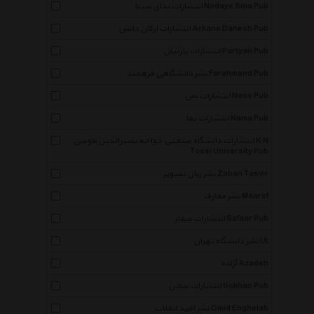
انتشارات ندای سینا Nedaye Sina Pub
انتشارات ارکان دانش Arkane Danesh Pub
انتشارات پارتیان Partyan Pub
نشر دانشگاهی فرهمند Farahmand Pub
انتشارات نص Nass Pub
انتشارات نما Nama Pub
انتشارات دانشگاه صنعتی خواجه نصیرالدین طوسی K N
Toosi University Pub
نشر زبان تصویر Zaban Tasvir
نشر معارف Maaref
انتشارات صفار Safaar Pub
نشر دانشگاه تهران Ut
آزاده Azadeh
انتشارات سخن Sokhan Pub
نشر امید انقلاب Omid Enghelab