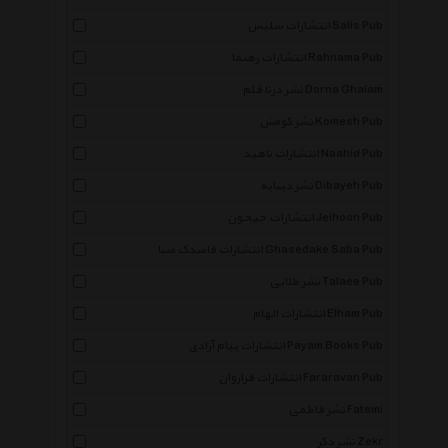
انتشارات سلیس Salis Pub
انتشارات رهنما Rahnama Pub
نشر درنا قلم Dorna Ghalam
نشر کومش Komesh Pub
انتشارات ناهید Naahid Pub
نشر دیبایه Dibayeh Pub
انتشارات جیحون Jeihoon Pub
انتشارات قاصدک صبا Ghasedake Saba Pub
نشر طلایی Talaee Pub
انتشارات الهام Elham Pub
انتشارات پیام آزادی Payam Books Pub
انتشارات فراروان Fararavan Pub
نشر فاطمی Fatemi
نشر ذکر Zekr