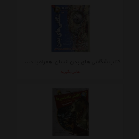
کتاب شگفتی های بدن انسان،همراه با دی وی دی اثر ریچارد واکر
تماس بگیرید