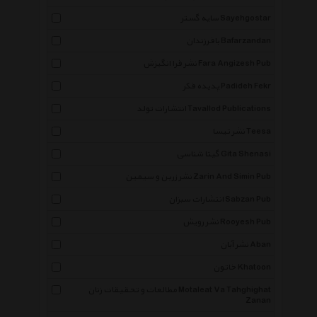
سایه گستر Sayehgostar
بافرزندان Bafarzandan
نشر فرا انگیزش Fara Angizesh Pub
پدیده فکر Padideh Fekr
انتشارات تولد Tavallod Publications
نشر تیسا Teesa
گیتا شناسی Gita Shenasi
نشر زرین و سیمین Zarin And Simin Pub
انتشارات سبزان Sabzan Pub
نشر رویش Rooyesh Pub
نشر آبان Aban
خاتون Khatoon
مطالعات و تحقیقات زنان Motaleat Va Tahghighat
Zanan