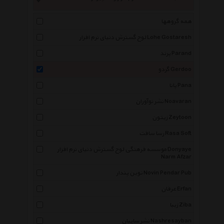
همه گروهها
لوح گسترش دنیای نرم افزار Lohe Gostaresh
پرند Parand
گردو Gerdoo
پانا Pana
نشر نوآوران Noavaran
زیتون Zeytoon
رسا سافت Rasa Soft
موسسه فرهنگی لوح گسترش دنیای نرم افزار Donyaye
Narm Afzar
نوین پندار Novin Pendar Pub
عرفان Erfan
زیبا Ziba
نشر سایبان Nashresayban