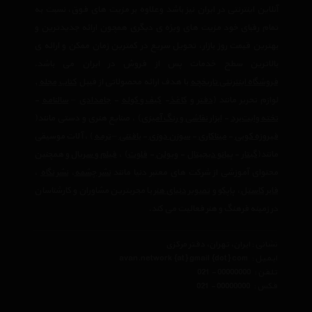
آنلاین اینترنتی در ایران نیز باشد وعلاوه بر مزیت های فوق، نسبت به
تمام رقبای خود مزیت های ویژه ی دیگری همچون ارائه جدیدترین و
بهترین قیمت روز بازار، تحویل سریع در کمترین زمان ممکن و ارائه ی
بالاترین سطح خدمات پس از فروش در ایران می باشد.
فروشگاه اینترنتی تاریخچه
با هدف ارائه محصولاتی از قبیل
کتاب
مجله
,
لوازم تحریر مانند (
دفتر
و
کاغذ
-
کیف و کوله
-
جامدادی
–
سالنامه
-
تخته وایت‌برد
-
ابزار نقاشی و رنگ آمیزی
) ، صنایع هنری و دستی مانند(
فیروزه کوبی
-
میناکاری
-
سوزن دوزی
-
بافتنی
–
ترمه
) ، آلات موسیقی
مانند(
گیتار
-
پیانو دیجیتال
-
ویولن
-
فلوت
) ،‌
فیلم و سریال
و همچنین
محتوای آموزشی از شرکت های معتبر دنیا مانند
نشر چشمه
،
نشر نگاه
،
فابر کاستل
،
پاپکو
و
تصویر دنیای هنر
با مجربترین مشاوران و کارشناسان
در زمینه فرهنگ و هنر فعالیت می کند.
نشانی : ایران، تهران، دفتر مرکزی
ایمیل :
avan.network {at} gmail {dot} com
تلفن :
021 - 00000000
فکس :
021 - 00000000