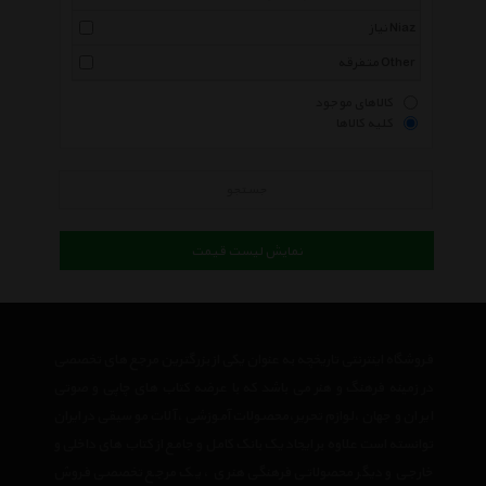
نیاز Niaz
متفرقه Other
کالاهای موجود
کلیه کالاها
جستجو
نمایش لیست قیمت
فروشگاه اینترنتی تاریخچه به عنوان یکی از بزرگترین مرجع های تخصصی
در زمینه فرهنگ و هنر می باشد که با عرضه کتاب های چاپی و صوتی
ایران و جهان ،لوازم تحریر،محصولات آموزشی ،آلات موسیقی در ایران
توانسته است علاوه بر ایجاد یک بانک کامل و جامع از کتاب های داخلی و
خارجی و دیگر محصولاتی فرهنگی هنری ، یک مرجع تخصصی فروش