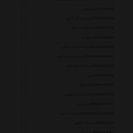
نشر فردوس Ferdows
انتشارات گل آذین Gol Azin Pub
انتشارات دالاهو Dalaho Pub
دنیای نو Donyaye No
بنیاد فرهنگ زندگی Bonyad Online
نشر نسل نواندیش Nasle Nowandish
انتشارات دوستان Doostan Pub
هاشمی Hashemi
نشر افق Nashre Ofogh
انتشارات جمهوری Jomhouri Pub
نشر باغ نو Baghe No Pub
انتشارات دایره Dayereh Group Pub
انتشارات ماشی Mashi Pub
نشر ویدا Nashre Vida