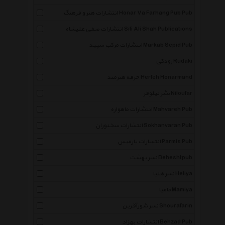
انتشارات هنر و فرهنگ Honar Va Farhang Pub Pub
انتشارات صفی علیشاه Sifi Ali Shah Publications
انتشارات مرکب سپید Markab Sepid Pub
رودکی Rudaki
حرفه هنرمند Herfeh Honarmand
نشر نیلوفر Niloufar
انتشارات ماهواره Mahvareh Pub
انتشارات سخنوران Sokhanvaran Pub
انتشارات پارمیس Parmis Pub
نشر بهشت Beheshtpub
نشر هلیا Heliya
مامیا Mamiya
نشر شورآفرین Shourafarin
انتشارات بهزاد Behzad Pub