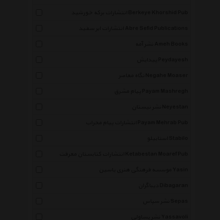
انتشارات برکه خورشید Berkeye Khorshid Pub
انتشارات ابر سفید Abre Sefid Publications
نشر آمه Ameh Books
پیدایش Peydayesh
نگاه معاصر Negahe Moaser
پیام مشرق Payam Mashregh
نشر نیستان Neyestan
انتشارات پیام محراب Payam Mehrab Pub
استابیلو Stabilo
انتشارات کتابستان معرفت Ketabestan Moaref Pub
موسسه فرهنگی هنری یاسین Yasin
دیباگران Dibagaran
نشر سپاس Sepas
نشر یساولی Yassavoli