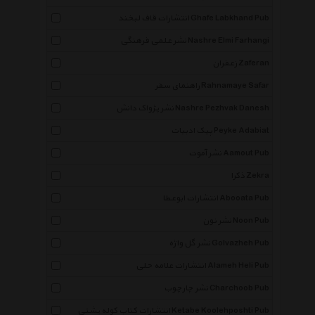
انتشارات قاف لبخند Ghafe Labkhand Pub
نشر علمی فرهنگی Nashre Elmi Farhangi
زعفران Zaferan
راهنمای سفر Rahnamaye Safar
نشر پژواک دانش Nashre Pezhvak Danesh
پیک ادبیات Peyke Adabiat
نشر آموت Aamout Pub
ذکرا Zekra
انتشارات ابوعطا Abooata Pub
نشر نون Noon Pub
نشر گل واژه Golvazheh Pub
انتشارات علامه حلی Alameh Heli Pub
نشر چارچوب Charchoob Pub
انتشارات کتاب کوله پشتی Ketabe Koolehposhti Pub