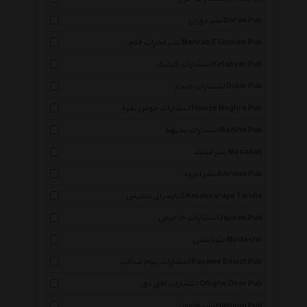
نشر دوران Doran Pub
نشر محراب قلم Mehrab E Ghalam Pub
انتشارات کتابیار Ketabyar Pub
انتشارات دیدار Didar Pub
انتشارات حوض نقره Howze Noghre Pub
انتشارات بدیهه Badihe Pub
نشر مثلث Mosallas
نشر امرود Amroud Pub
کتابسرای تندیس Ketabsaraye Tandis
انتشارات جاجرمی Jajarmi Pub
میردشتی Mirdashti
انتشارات پیام عدالت Payame Edalat Pub
انتشارات افق دور Ofoghe Door Pub
نشر هامون Hamoun Pub