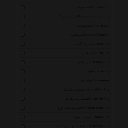
نشر سوفیا Soofiya Pub
انتشارات پرگار Pargar Publications
نشر هورمزد Hoormazd
نشر قطره Nashre Ghatreh
انتشارات گیسا Gisa Pub
نشر علمی Elmi Pub
نشر میلکان Milkan Pub
هارمونی Harmony
آوای نور Avayenoor
انتشارات آثار فکر Asarefekr Pub
انتشارات برگ نو Barge No Pub
نشر انتخاب اول Entekhab Aval Pub
انتشارات دوژه Dojeh Pub
انتشارات پارس کتاب Parsketab Pub