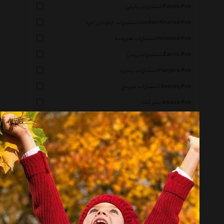
انتشارات پاپلی Papoli Pub
انتشارات جاودان خرد Javdan Kherad Pub
انتشارات هیرمند Hirmand Pub
انتشارات زرین Zarrin Pub
انتشارات پنجره Panjere Pub
انتشارات سپنج Sepanj Pub
نشر آبانا Abana Pub
نشر روزبهان Roozbahan Pub
گلریز Golriz
انتشارات معیار علم Meyar Elm Pub
نشر ابریشمی Abrishami
انتشارات زوار Zevar Pub
انتشارات اروند Arvand Pub
انتشارات مدحت Madhat Pub