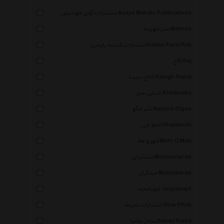
انتشارات آوای مهدیس Avaye Mahdis Publications
نشر مهرسا Mehrsa
انتشارات کتیبه پارسی Katibe Parsi Pub
گاج Gaj
کلاغ سپید Kalagh Sepid
خیلی سبز Kheilisabz
نشر الگو Nashre Olgoo
قلم چی Ghalamchi
مهر و ماه Mehr O Mah
منتشران Montasheran
مبتکران Mobtakeran
جویامجد Jooyamajd
انتشارات شریف Sharif Pub
ساناز سانیا Sanaz Sania