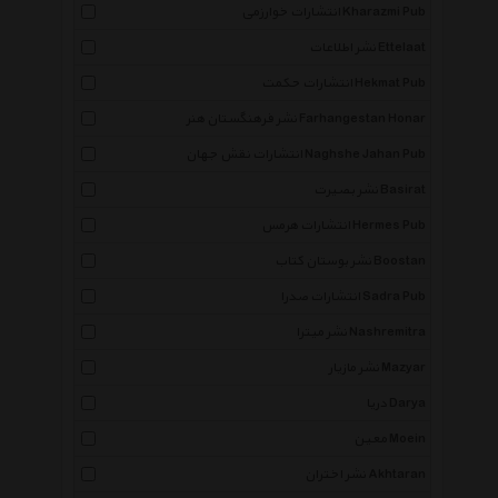
انتشارات خوارزمی Kharazmi Pub
نشر اطلاعات Ettelaat
انتشارات حکمت Hekmat Pub
نشر فرهنگستان هنر Farhangestan Honar
انتشارات نقش جهان Naghshe Jahan Pub
نشر بصیرت Basirat
انتشارات هرمس Hermes Pub
نشر بوستان کتاب Boostan
انتشارات صدرا Sadra Pub
نشر میترا Nashremitra
نشر مازیار Mazyar
دریا Darya
معین Moein
نشر اختران Akhtaran