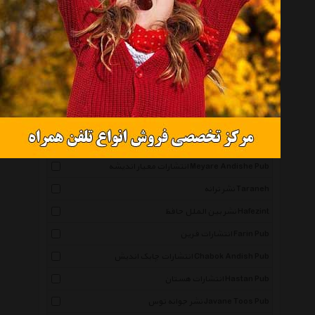
انتشارات مهتاب Mahtab Pub
انتشارات به آفرین Behafarin Pub
انتشارات مهارت های زندگی Maharathaye Zendegi Pub
انتشارات لیوسا Liusa
انتشارات روزنه Rowzaneh Pub
انتشارات کارنامه Karnameh Pub
انتشارات محراب دانش Mehrabe Danesh Pub
انتشارات معیار اندیشه Meyare Andishe Pub
نشر ترانه Taraneh
نشر بین الملل حافظ Hafezint
انتشارات فرین Farin Pub
انتشارات چابک اندیش Chabok Andish Pub
انتشارات هستان Hastan Pub
نشر جوانه توس Javane Toos Pub