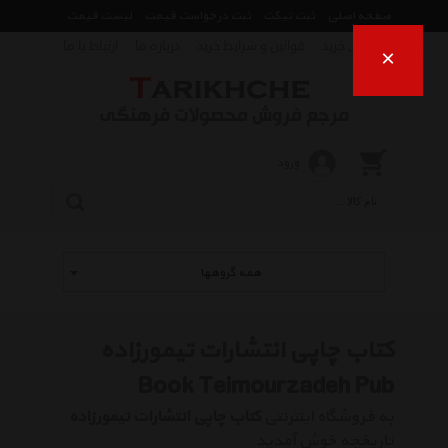
صفحه اصلی
ثبت تیکت
ثبت درخواست قیمت
لیست قیمت
راهنمای خرید
قوانین و شرایط خرید
درباره ما
ارتباط با ما
×
ورود
همه گروهها
کتاب چاپی انتشارات تیمورزاده
Book Teimourzadeh Pub
به فروشگاه اینترنتی
کتاب چاپی انتشارات تیمورزاده
تاریخچه خوش آمدید