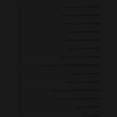
انتشارات سلیس Salis Pub
انتشارات رهنما Rahnama Pub
نشر درنا قلم Dorna Ghalam
نشر کومش Komesh Pub
انتشارات ناهید Naahid Pub
نشر دیبایه Dibayeh Pub
انتشارات جیحون Jeihoon Pub
انتشارات قاصدک صبا Ghasedake Saba Pub
نشر طلایی Talaee Pub
انتشارات الهام Elham Pub
انتشارات پیام آزادی Payam Books Pub
انتشارات فراروان Fararavan Pub
نشر فاطمی Fatemi
نشر ذکر Zekr