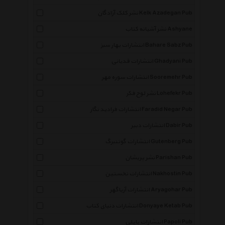
نشر کلک آزادگان Kelk Azadegan Pub
نشر آشیانه کتاب Ashyane
انتشارات بهار سبز Bahare Sabz Pub
انتشارات قدیانی Ghadyani Pub
انتشارات سوره مهر Sooremehr Pub
نشر لوح فکر Lohefekr Pub
انتشارات فرادید نگار Faradid Negar Pub
انتشارات دبیر Dabir Pub
انتشارات گوتنبرگ Gutenberg Pub
نشر پریشان Parishan Pub
انتشارات نخستین Nakhostin Pub
انتشارات آریاگهر Aryagohar Pub
انتشارات دنیای کتاب Donyaye Ketab Pub
انتشارات پاپلی Papoli Pub