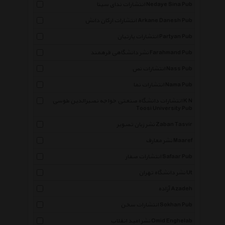
انتشارات ندای سینا Nedaye Sina Pub
انتشارات ارکان دانش Arkane Danesh Pub
انتشارات پارتیان Partyan Pub
نشر دانشگاهی فرهمند Farahmand Pub
انتشارات نص Nass Pub
انتشارات نما Nama Pub
انتشارات دانشگاه صنعتی خواجه نصیرالدین طوسی K N
Toosi University Pub
نشر زبان تصویر Zaban Tasvir
نشر معارف Maaref
انتشارات صفار Safaar Pub
نشر دانشگاه تهران Ut
آزاده Azadeh
انتشارات سخن Sokhan Pub
نشر امید انقلاب Omid Enghelab