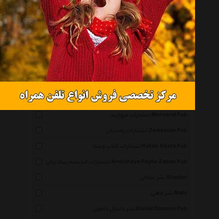
همه گروهها
نشر نگاه Negah
انتشارات صابرین Saberin Book Pub
انتشارات مجید Majid Pub
انتشارات توس Toos Pub
انتشارات ذهن آویز Zehn Aviz Pub
انتشارات مروارید Morvarid Pub
انتشارات زمستان Zemestan Pub
انتشارات کتاب وستا Ketab Vesta Pub
انتشارات اندیشه پیک زبان Andisheye Peyke Zaban Pub
نشر شادان Shadan
نشر ماهی Mahi
نشر دانیال دامون Danial Damoon Pub