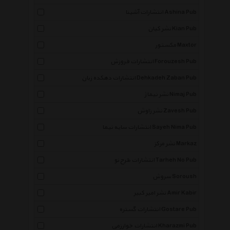
انتشارات آشینا Ashina Pub
نشر کیان Kian Pub
مکستور Maxtor
انتشارات فروزش Forouzesh Pub
انتشارات دهکده زبان Dehkadeh Zaban Pub
نشر نیماژ Nimaj Pub
نشر زاوش Zavesh Pub
انتشارات سایه نیما Sayeh Nima Pub
نشر مرکز Markaz
انتشارات طرح نو Tarheh No Pub
سروش Soroush
نشر امیر کبیر Amir Kabir
×
انتشارات گستره Gostare Pub
انتشارات خوارزمی Kharazmi Pub