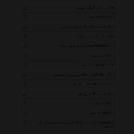
سایه گستر Sayehgostar
بافرزندان Bafarzandan
نشر فرا انگیزش Fara Angizesh Pub
پدیده فکر Padideh Fekr
انتشارات تولد Tavallod Publications
نشر تیسا Teesa
گیتا شناسی Gita Shenasi
نشر زرین و سیمین Zarin And Simin Pub
انتشارات سبزان Sabzan Pub
نشر رویش Rooyesh Pub
نشر آبان Aban
خاتون Khatoon
مطالعات و تحقیقات زنان Motaleat Va Tahghighat
Zanan