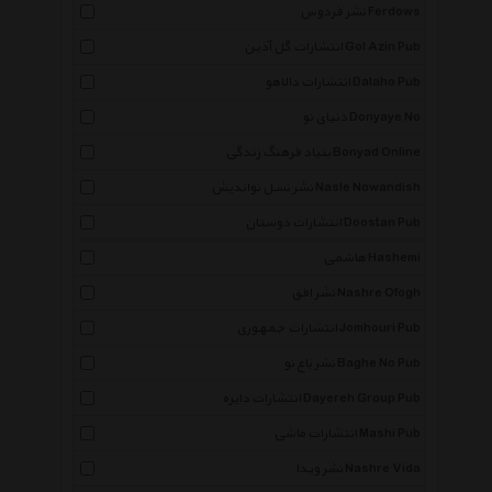
نشر فردوس Ferdows
انتشارات گل آذین Gol Azin Pub
انتشارات دالاهو Dalaho Pub
دنیای نو Donyaye No
بنیاد فرهنگ زندگی Bonyad Online
نشر نسل نواندیش Nasle Nowandish
انتشارات دوستان Doostan Pub
هاشمی Hashemi
نشر افق Nashre Ofogh
انتشارات جمهوری Jomhouri Pub
نشر باغ نو Baghe No Pub
انتشارات دایره Dayereh Group Pub
انتشارات ماشی Mashi Pub
نشر ویدا Nashre Vida