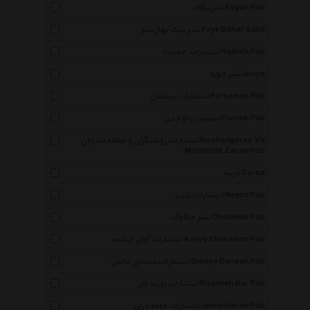
نشر پگاه Pegah Pub
نشر پیک بهار سبز Peyk Bahar Sabz
انتشارات حمیدا Hamida Pub
نشر جویا Jooya
انتشارات پرسمان Porseman Pub
انتشارات اوحدی Ouhadi Pub
انتشارات روشنگران و مطالعات زنان Roshangaran Va
Motaleate Zanan Pub
درسا Dorsa
انتشارات نیریز Neyriz Pub
نشر چکاوک Chakavak Pub
انتشارات آوای چکامه Avaye Chakameh Pub
انتشارات سیمای دانش Simaye Danesh Pub
انتشارات روزنه کار Rozaneh Kar Pub
انتشارات جامه دران Jamehdaran Pub