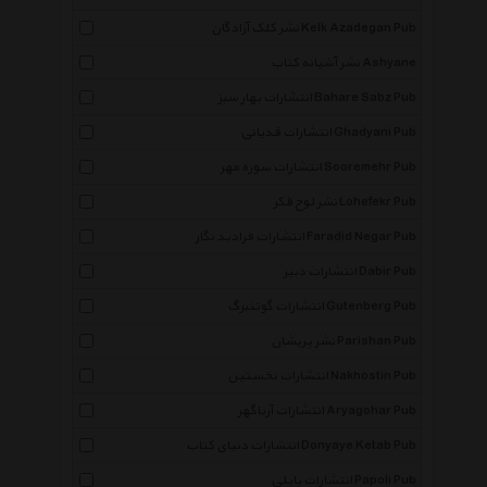
نشر کلک آزادگان Kelk Azadegan Pub
نشر آشیانه کتاب Ashyane
انتشارات بهار سبز Bahare Sabz Pub
انتشارات قدیانی Ghadyani Pub
انتشارات سوره مهر Sooremehr Pub
نشر لوح فکر Lohefekr Pub
انتشارات فرادید نگار Faradid Negar Pub
انتشارات دبیر Dabir Pub
انتشارات گوتنبرگ Gutenberg Pub
نشر پریشان Parishan Pub
انتشارات نخستین Nakhostin Pub
انتشارات آریاگهر Aryagohar Pub
انتشارات دنیای کتاب Donyaye Ketab Pub
انتشارات پاپلی Papoli Pub