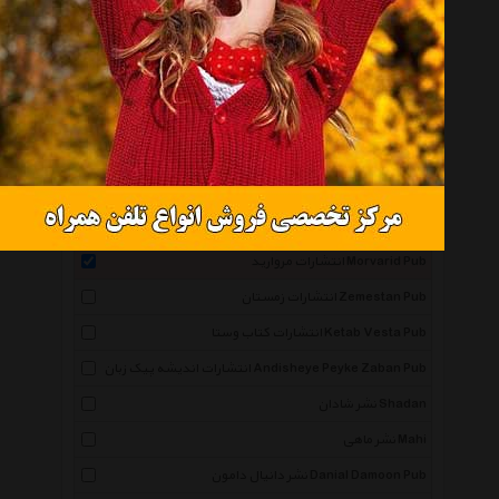
همه گروهها
نشر نگاه Negah
انتشارات صابرین Saberin Book Pub
انتشارات مجید Majid Pub
انتشارات توس Toos Pub
انتشارات ذهن آویز Zehn Aviz Pub
انتشارات مروارید Morvarid Pub
انتشارات زمستان Zemestan Pub
انتشارات کتاب وستا Ketab Vesta Pub
انتشارات اندیشه پیک زبان Andisheye Peyke Zaban Pub
نشر شادان Shadan
نشر ماهی Mahi
نشر دانیال دامون Danial Damoon Pub