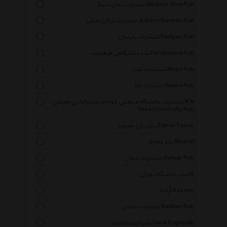
انتشارات ندای سینا Nedaye Sina Pub
انتشارات ارکان دانش Arkane Danesh Pub
انتشارات پارتیان Partyan Pub
نشر دانشگاهی فرهمند Farahmand Pub
انتشارات نص Nass Pub
انتشارات نما Nama Pub
انتشارات دانشگاه صنعتی خواجه نصیرالدین طوسی K N
Toosi University Pub
نشر زبان تصویر Zaban Tasvir
نشر معارف Maaref
انتشارات صفار Safaar Pub
نشر دانشگاه تهران Ut
آزاده Azadeh
انتشارات سخن Sokhan Pub
نشر امید انقلاب Omid Enghelab