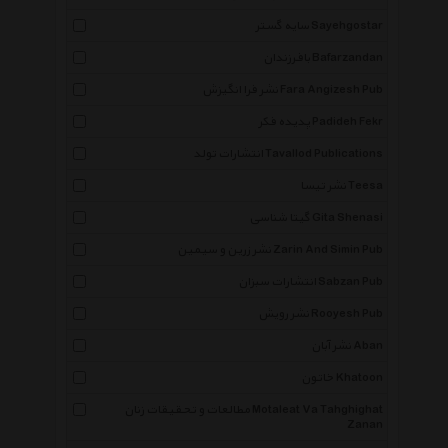
سایه گستر Sayehgostar
بافرزندان Bafarzandan
نشر فرا انگیزش Fara Angizesh Pub
پدیده فکر Padideh Fekr
انتشارات تولد Tavallod Publications
نشر تیسا Teesa
گیتا شناسی Gita Shenasi
نشر زرین و سیمین Zarin And Simin Pub
انتشارات سبزان Sabzan Pub
نشر رویش Rooyesh Pub
نشر آبان Aban
خاتون Khatoon
مطالعات و تحقیقات زنان Motaleat Va Tahghighat
Zanan