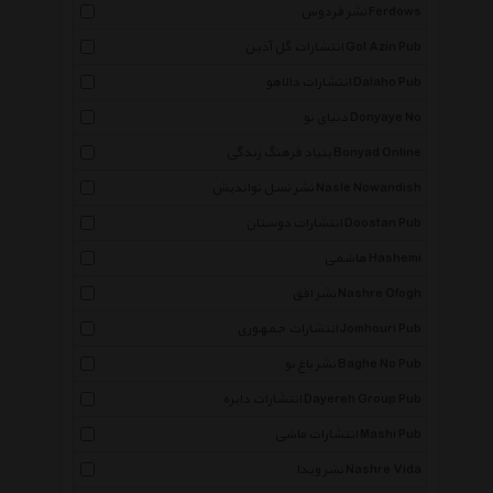
نشر فردوس Ferdows
انتشارات گل آذین Gol Azin Pub
انتشارات دالاهو Dalaho Pub
دنیای نو Donyaye No
بنیاد فرهنگ زندگی Bonyad Online
نشر نسل نواندیش Nasle Nowandish
انتشارات دوستان Doostan Pub
هاشمی Hashemi
نشر افق Nashre Ofogh
انتشارات جمهوری Jomhouri Pub
نشر باغ نو Baghe No Pub
انتشارات دایره Dayereh Group Pub
انتشارات ماشی Mashi Pub
نشر ویدا Nashre Vida