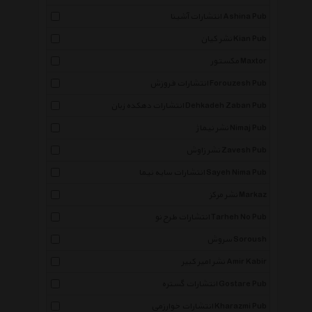
انتشارات آشینا Ashina Pub
نشر کیان Kian Pub
مکستور Maxtor
انتشارات فروزش Forouzesh Pub
انتشارات دهکده زبان Dehkadeh Zaban Pub
نشر نیماژ Nimaj Pub
نشر زاوش Zavesh Pub
انتشارات سایه نیما Sayeh Nima Pub
نشر مرکز Markaz
انتشارات طرح نو Tarheh No Pub
سروش Soroush
نشر امیر کبیر Amir Kabir
×
انتشارات گستره Gostare Pub
انتشارات خوارزمی Kharazmi Pub