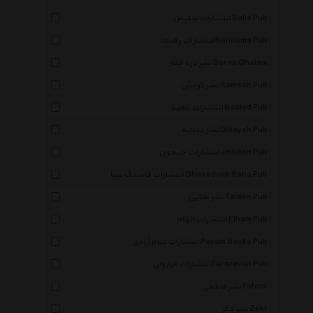
انتشارات سلیس Salis Pub
انتشارات رهنما Rahnama Pub
نشر درنا قلم Dorna Ghalam
نشر کومش Komesh Pub
انتشارات ناهید Naahid Pub
نشر دیبایه Dibayeh Pub
انتشارات جیحون Jeihoon Pub
انتشارات قاصدک صبا Ghasedake Saba Pub
نشر طلایی Talaee Pub
انتشارات الهام Elham Pub
انتشارات پیام آزادی Payam Books Pub
انتشارات فراروان Fararavan Pub
نشر فاطمی Fatemi
نشر ذکر Zekr