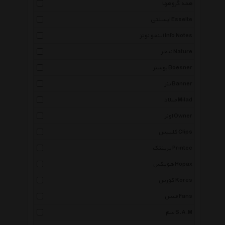
همه گروهها
ایسلتی Esselte
اینفو نوتز Info Notes
نیچر Nature
بوسنر Boesner
بنر Banner
میلاد Milad
اونر Owner
کلیپس Clips
پرینتک Printec
هوپکس Hopax
کورس Kores
فنس Fans
سم S.A.M