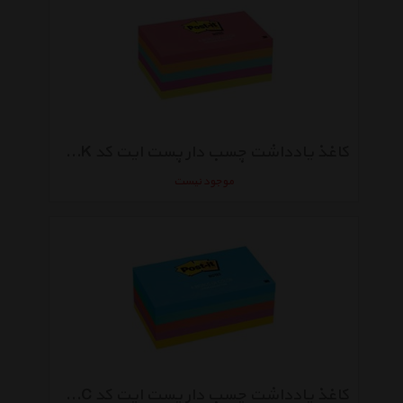
کاغذ یادداشت چسب دار پست ایت کد Code 655-5PK بسته 500 عددی
موجود نیست
کاغذ یادداشت چسب دار پست ایت کد Code 655-5UC - بسته 500 عددی