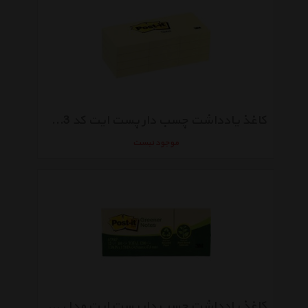
کاغذ یادداشت چسب دار پست ایت کد 653 - بسته 1200 عددی
موجود نیست
کاغذ یادداشت چسب دار پست ایت مدل Greener کد 653RP - بسته 1200 عددی