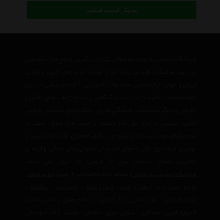
نمایش لیست قیمت
فروشگاه اینترنتی تاریخچه به عنوان یکی از بزرگترین مرجع های تخصصی
در زمینه فرهنگ و هنر می باشد که با عرضه کتاب های چاپی و صوتی
ایران و جهان ،لوازم تحریر،محصولات آموزشی ،آلات موسیقی در ایران
توانسته است علاوه بر ایجاد یک بانک کامل و جامع از کتاب های داخلی و
خارجی و دیگر محصولاتی فرهنگی هنری ، یک مرجع تخصصی فروش
آنلاین اینترنتی در ایران نیز باشد وعلاوه بر مزیت های فوق، نسبت به
تمام رقبای خود مزیت های ویژه ی دیگری همچون ارائه جدیدترین و
بهترین قیمت روز بازار، تحویل سریع در کمترین زمان ممکن و ارائه ی
بالاترین سطح خدمات پس از فروش در ایران می باشد.
فروشگاه اینترنتی تاریخچه
با هدف ارائه محصولاتی از قبیل
کتاب
مجله
,
لوازم تحریر مانند (
دفتر
و
کاغذ
-
کیف و کوله
-
جامدادی
–
سالنامه
-
تخته وایت‌برد
-
ابزار نقاشی و رنگ آمیزی
) ، صنایع هنری و دستی مانند(
فیروزه کوبی
-
میناکاری
-
سوزن دوزی
-
بافتنی
–
ترمه
) ، آلات موسیقی