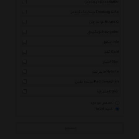
دوکادفتر Dokadaftar
تینکینگ گیفتز Thinking Gifts
ام اند جی M And G
نویگیتور Navigator
اینفو Info
گلد Gold
استار Star
هایبرایت Hybrite
پدیده نقش Padidenaghsh
متفرقه Other
کالاهای موجود
کلیه کالاها
جستجو