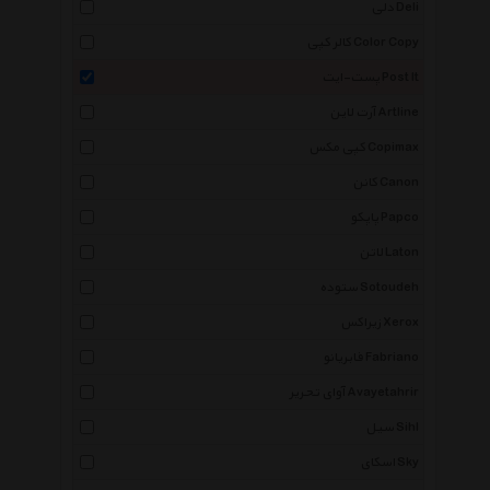
دلی Deli
کالر کپی Color Copy
پست-ایت Post It
آرت لاین Artline
کپی مکس Copimax
کانن Canon
پاپکو Papco
لاتن Laton
ستوده Sotoudeh
زیراکس Xerox
فابریانو Fabriano
آوای تحریر Avayetahrir
سیل Sihl
اسکای Sky