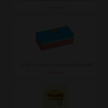
موجود نیست
کاغذ یادداشت چسب دار پست ایت کد 653AU بسته 1200 عددی
موجود نیست