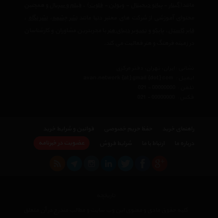
مانند(
گیتار
-
پیانو دیجیتال
-
ویولن
-
فلوت
) ،‌
فیلم و سریال
و همچنین
محتوای آموزشی از شرکت های معتبر دنیا مانند
نشر چشمه
،
نشر نگاه
،
فابر کاستل
،
پاپکو
و
تصویر دنیای هنر
با مجربترین مشاوران و کارشناسان
در زمینه فرهنگ و هنر فعالیت می کند.
نشانی : ایران، تهران، دفتر مرکزی
ایمیل :
avan.network {at} gmail {dot} com
تلفن :
021 - 00000000
فکس :
021 - 00000000
راهنمای خرید
حفظ حریم خصوصی
قوانین و شرایط خرید
عضویت در خبرنامه
درباره ما
ارتباط با ما
شرایط فروش
تاریخچه
کلیه حقوق مادی و معنوی این وب سایت و مطالب مندرج در آن متعلق