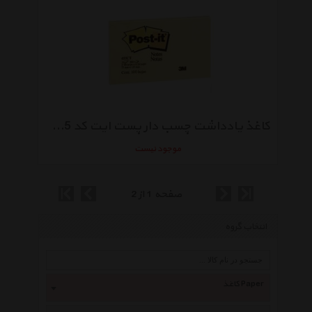
کاغذ یادداشت چسب دار پست ایت کد 655 - بسته 100 عددی
موجود نیست
صفحه 1 از 2
انتخاب گروه
کاغذ Paper