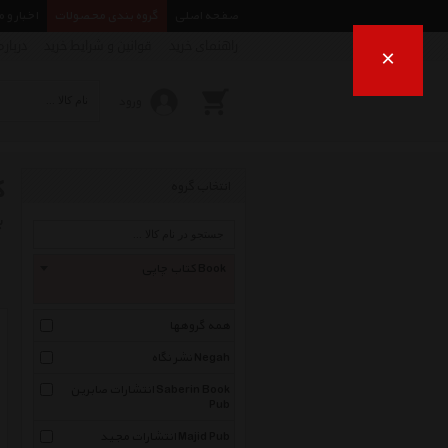
صفحه اصلی
گروه بندی محصولات
اخبار و 
راهنمای خرید
قوانین و شرایط خرید
درباره
×
ورود
ک
انتخاب گروه
ب
کتاب چاپی Book
همه گروهها
نشر نگاه Negah
انتشارات صابرین Saberin Book
Pub
انتشارات مجید Majid Pub