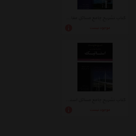
کتاب تشریح جامع مسائل مقاومت مصالح اثر فردیناند پی.بیر - جلد دوم
موجود نیست
کتاب تشریح جامع مسائل استاتیک اثر جی. ال. مریام
موجود نیست