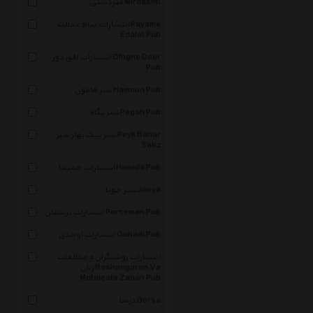
میردشتی Mirdashti
انتشارات پیام عدالت Payame
Edalat Pub
انتشارات افق دور Ofoghe Door
Pub
نشر هامون Hamoun Pub
نشر پگاه Pegah Pub
نشر پیک بهار سبز Peyk Bahar
Sabz
انتشارات حمیدا Hamida Pub
نشر جویا Jooya
انتشارات پرسمان Porseman Pub
انتشارات اوحدی Ouhadi Pub
انتشارات روشنگران و مطالعات
زنان Roshangaran Va
Motaleate Zanan Pub
درسا Dorsa