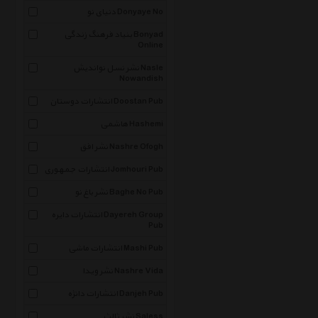
دنیای نو Donyaye No
بنیاد فرهنگ زندگی Bonyad
Online
نشر نسل نواندیش Nasle
Nowandish
انتشارات دوستان Doostan Pub
هاشمی Hashemi
نشر افق Nashre Ofogh
انتشارات جمهوری Jomhouri Pub
نشر باغ نو Baghe No Pub
انتشارات دایره Dayereh Group
Pub
انتشارات ماشی Mashi Pub
نشر ویدا Nashre Vida
انتشارات دانژه Danjeh Pub
نشر ثالث Saless