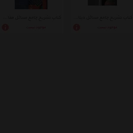
کتاب تشریح جامع مسائل دینامیک اثر جی. ال. مریام
کتاب تشریح جامع مسائل مقاومت مصالح اثر فردیناند پی. بیر - جلد اول
موجود نیست
موجود نیست