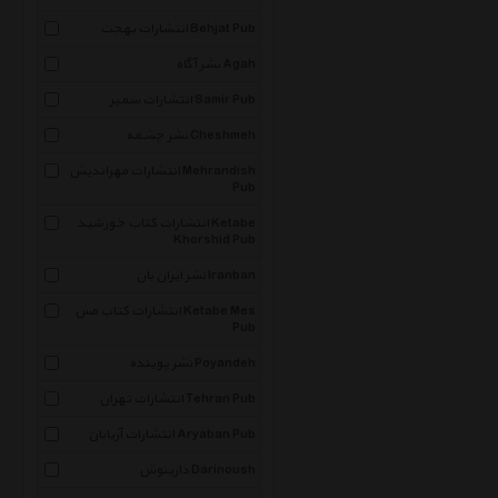
انتشارات بهجت Behjat Pub
نشر آگاه Agah
انتشارات سمیر Samir Pub
نشر چشمه Cheshmeh
انتشارات مهراندیش Mehrandish
Pub
انتشارات کتاب خورشید Ketabe
Khorshid Pub
نشر ایران بان Iranban
انتشارات کتاب مس Ketabe Mes
Pub
نشر پوینده Poyandeh
انتشارات تهران Tehran Pub
انتشارات آریابان Aryaban Pub
دارینوش Darinoush