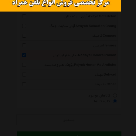
هنر شهر Honar Shahr
آوای سوته دلان Avaye Sotedelan
آوای سکوت چنگ Avayeh Sokooteh Chang
کامپک Compaq
هرمس Hermes
ندای هنر ایرانیان Nedaye Honare Iranian
پژواک هنر و اندیشه Pejvak Honar Va Andishe
بهیاد Behyad
متفرقه Other
کالاهای موجود
کلیه کالاها
جستجو