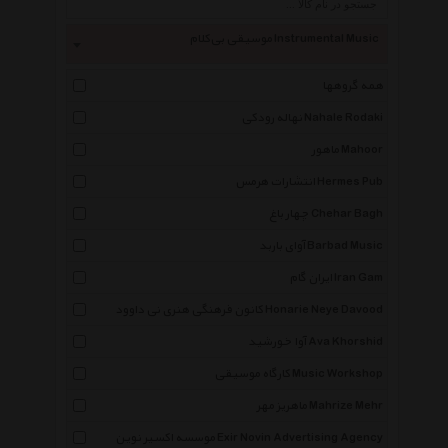
موسیقی بی‌کلام Instrumental Music
همه گروهها
نهاله رودکی Nahale Rodaki
ماهور Mahoor
انتشارات هرمس Hermes Pub
چهار باغ Chehar Bagh
آوای باربد Barbad Music
ایران گام Iran Gam
کانون فرهنگی هنری نی داوود Honarie Neye Davood
آوا خورشید Ava Khorshid
کارگاه موسیقی Music Workshop
ماهریز مهر Mahrize Mehr
موسسه اکسیر نوین Exir Novin Advertising Agency