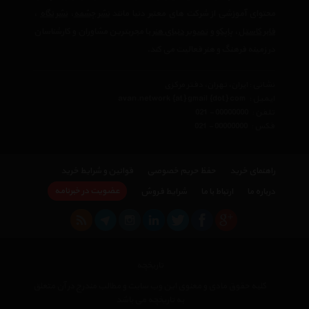
محتوای آموزشی از شرکت های معتبر دنیا مانند
نشر چشمه
،
نشر نگاه
،
فابر کاستل
،
پاپکو
و
تصویر دنیای هنر
با مجربترین مشاوران و کارشناسان
در زمینه فرهنگ و هنر فعالیت می کند.
نشانی : ایران، تهران، دفتر مرکزی
ایمیل :
avan.network {at} gmail {dot} com
تلفن :
021 - 00000000
فکس :
021 - 00000000
راهنمای خرید
حفظ حریم خصوصی
قوانین و شرایط خرید
عضویت در خبرنامه
درباره ما
ارتباط با ما
شرایط فروش
تاریخچه
کلیه حقوق مادی و معنوی این وب سایت و مطالب مندرج در آن متعلق
به تاریخچه می باشد