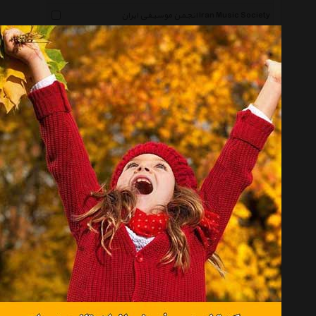
انجمن موسیقی ایران Iran Music Society
نقطه تعریف Noghteye Tarif
رها فیلم Raha Film
ایران صدا Iran Seda
سوته دلان Soote Delan
مرکز موسیقی بتهوون Beethovenmusiccenter
جوانه Javaneh
آوای ماد Awaye Mad
خانه هنر خرد Kherad
ققنوس Ghoghnoos
پویاموزیک Pouya Music
مهرآوا Mehrava
نوفه Noufe
نغمه حصار Naghme Hesar