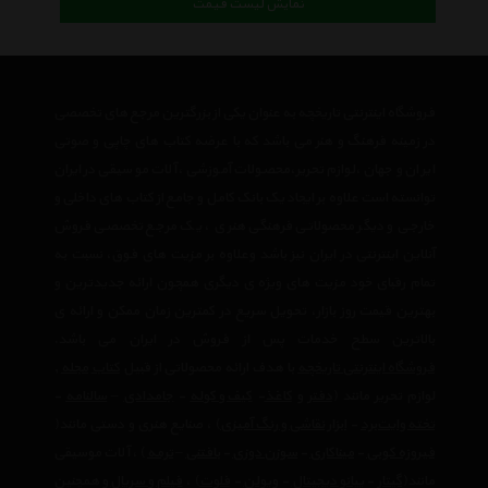
نمایش لیست قیمت
فروشگاه اینترنتی تاریخچه به عنوان یکی از بزرگترین مرجع های تخصصی
در زمینه فرهنگ و هنر می باشد که با عرضه کتاب های چاپی و صوتی
ایران و جهان ،لوازم تحریر،محصولات آموزشی ،آلات موسیقی در ایران
توانسته است علاوه بر ایجاد یک بانک کامل و جامع از کتاب های داخلی و
خارجی و دیگر محصولاتی فرهنگی هنری ، یک مرجع تخصصی فروش
آنلاین اینترنتی در ایران نیز باشد وعلاوه بر مزیت های فوق، نسبت به
تمام رقبای خود مزیت های ویژه ی دیگری همچون ارائه جدیدترین و
بهترین قیمت روز بازار، تحویل سریع در کمترین زمان ممکن و ارائه ی
بالاترین سطح خدمات پس از فروش در ایران می باشد.
فروشگاه اینترنتی تاریخچه
با هدف ارائه محصولاتی از قبیل
کتاب
مجله
,
لوازم تحریر مانند (
دفتر
و
کاغذ
-
کیف و کوله
-
جامدادی
–
سالنامه
-
تخته وایت‌برد
-
ابزار نقاشی و رنگ آمیزی
) ، صنایع هنری و دستی مانند(
فیروزه کوبی
-
میناکاری
-
سوزن دوزی
-
بافتنی
–
ترمه
) ، آلات موسیقی
مانند(
گیتار
-
پیانو دیجیتال
-
ویولن
-
فلوت
) ،‌
فیلم و سریال
و همچنین