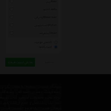
رین Rain
لانتو Lantu
واترمن Waterman
استایلیش Stylish
متفرقه Other
کالاهای موجود
کلیه کالاها
جستجو
نمایش لیست قیمت
فروشگاه اینترنتی تاریخچه به عنوان یکی ا
زمینه فرهنگ و هنر می باشد که با عرضه کتاب
،لوازم تحریر،محصولات آموزشی ،آلات موسیقی 
ایجاد یک بانک کامل و جامع از کتاب های د
فرهنگی هنری ، یک مرجع تخصصی فروش آنلای