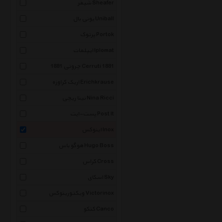
شیفر Sheafer
یونی بال Uniball
پرتوک Portok
ایپلمات Iplomat
چروتی 1881 Cerruti 1881
اریک کراوزه Erichkrause
نینا ریچی Nina Ricci
پست-ایت Post It
اینوکس Inox
هوگو باس Hugo Boss
کراس Cross
اسکای Sky
ویکتورینوکس Victorinox
کنکو Canco