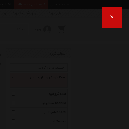
صفحه اصلی
گروه بندی محصولات
اخبار و 
راهنمای خرید
قوانین و شرایط خرید
درباره
×
ورود
خ
انتخاب گروه
ب
خودکار و روان نویس Pen
همه گروهها
استابیلو Stabilo
مونامی Monami
اونر Owner