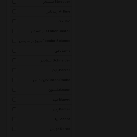
استدلر Staedtler
آرت لاین Artline
بیک Bic
فابر کاستل Faber Castell
پاپیولار ساینس Popular Science
لامی Lamy
اشنایدر Schneider
پارکر Parker
کارن داش Caran Dache
لکسون Lexon
مپد Maped
پنتر Panter
زبرا Zebra
کورس Kores