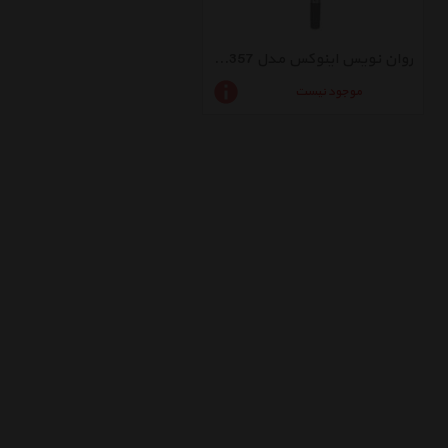
روان نویس اینوکس مدل Fu-357
موجود نیست