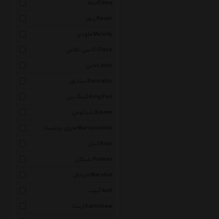
ادما Edma
ریور Rever
ملودی Melody
سی.کلاس C Class
لاتن Laton
سناتور Sennator
کینگ پن King Pen
شیائومی Xiaomi
ماروی یوشیدا Marvyuchida
کیان Kian
پلیکان Pelikan
مارشال Marshal
آپیت Apit
ارنشا Earnshaw