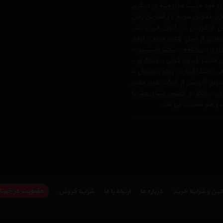
بای خود مزیت های ویژه ی دیگری
زار، تحویل سریع در کمترین زمان
 از فروش در ایران می باشد.
لاتی از قبیل
کتاب
مجله
, لوازم
ادی
–
سالنامه
-
تخته وایت‌برد
-
ی مانند(
فیروزه کوبی
-
میناکاری
-
ی مانند(
گیتار
-
پیانو دیجیتال
-
وای آموزشی از شرکت های معتبر
تل
،
پاپکو
و
تصویر دنیای هنر
با
 و هنر فعالیت می کند.
عضویت در خبرنا
نین و شرایط خرید
درباره ما
ارتباط با ما
شرایط فروش