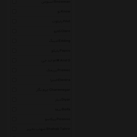
اسنومن Snowman
نو Know
پایلوت Pilot
کلارو Claro
ادینگ Edding
پاپکو Papco
ام اند جی M And G
پریمک Premec
النترا Elentra
چرم نگار Charmnegar
دیار Diyar
بیفا Beifa
پیکاسو Picasso
شهاب تحریر Shahab Tahrir