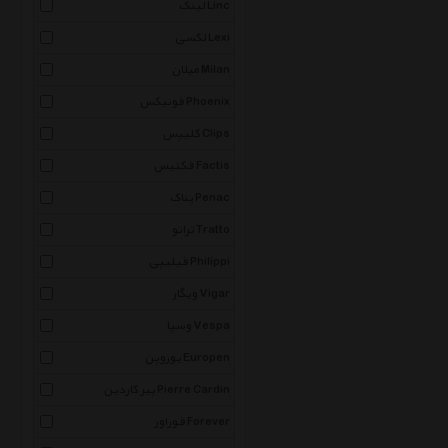
لینک Linc
لکسی Lexi
میلان Milan
فونیکس Phoenix
کلیپس Clips
فکتیس Factis
پناک Penac
تراتو Tratto
فیلیپی Philippi
ویگار Vigar
وسپا Vespa
یوروپن Europen
پیر کاردین Pierre Cardin
فوراور Forever