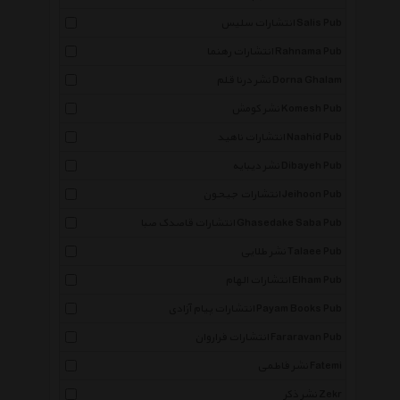
انتشارات سلیس Salis Pub
انتشارات رهنما Rahnama Pub
نشر درنا قلم Dorna Ghalam
نشر کومش Komesh Pub
انتشارات ناهید Naahid Pub
نشر دیبایه Dibayeh Pub
انتشارات جیحون Jeihoon Pub
انتشارات قاصدک صبا Ghasedake Saba Pub
نشر طلایی Talaee Pub
انتشارات الهام Elham Pub
انتشارات پیام آزادی Payam Books Pub
انتشارات فراروان Fararavan Pub
نشر فاطمی Fatemi
نشر ذکر Zekr