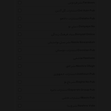
نشر فردوس Ferdows
انتشارات گل آذین Gol Azin Pub
انتشارات دالاهو Dalaho Pub
دنیای نو Donyaye No
بنیاد فرهنگ زندگی Bonyad Online
نشر نسل نواندیش Nasle Nowandish
انتشارات دوستان Doostan Pub
هاشمی Hashemi
نشر افق Nashre Ofogh
انتشارات جمهوری Jomhouri Pub
نشر باغ نو Baghe No Pub
انتشارات دایره Dayereh Group Pub
انتشارات ماشی Mashi Pub
نشر ویدا Nashre Vida