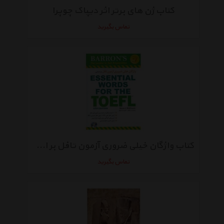
کتاب ژن های برتر اثر دیپاک چوپرا
تماس بگیرید
کتاب واژگان خیلی ضروری آزمون تافل بر اساس ESSENTIAL WORDS FOR THE TOEFL اثر استیون ج.ماتیسن
تماس بگیرید