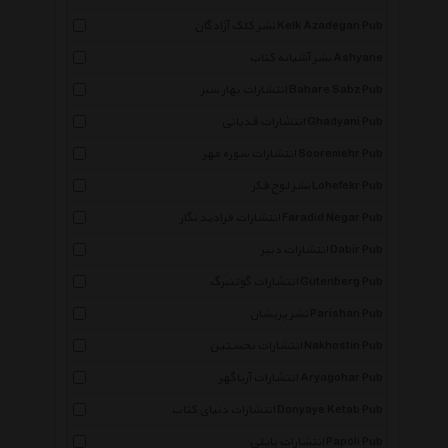
نشر کلک آزادگان Kelk Azadegan Pub
نشر آشیانه کتاب Ashyane
انتشارات بهار سبز Bahare Sabz Pub
انتشارات قدیانی Ghadyani Pub
انتشارات سوره مهر Sooremehr Pub
نشر لوح فکر Lohefekr Pub
انتشارات فرادید نگار Faradid Negar Pub
انتشارات دبیر Dabir Pub
انتشارات گوتنبرگ Gutenberg Pub
نشر پریشان Parishan Pub
انتشارات نخستین Nakhostin Pub
انتشارات آریاگهر Aryagohar Pub
انتشارات دنیای کتاب Donyaye Ketab Pub
انتشارات پاپلی Papoli Pub