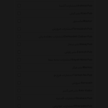
انتشارات آشینا Ashina Pub
نشر کیان Kian Pub
مکستور Maxtor
انتشارات فروزش Forouzesh Pub
انتشارات دهکده زبان Dehkadeh Zaban Pub
نشر نیماژ Nimaj Pub
نشر زاوش Zavesh Pub
انتشارات سایه نیما Sayeh Nima Pub
نشر مرکز Markaz
انتشارات طرح نو Tarheh No Pub
سروش Soroush
نشر امیر کبیر Amir Kabir
×
انتشارات گستره Gostare Pub
انتشارات خوارزمی Kharazmi Pub