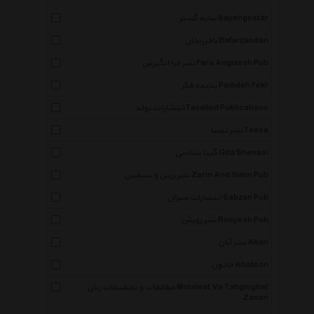
سایه گستر Sayehgostar
بافرزندان Bafarzandan
نشر فرا انگیزش Fara Angizesh Pub
پدیده فکر Padideh Fekr
انتشارات تولد Tavallod Publications
نشر تیسا Teesa
گیتا شناسی Gita Shenasi
نشر زرین و سیمین Zarin And Simin Pub
انتشارات سبزان Sabzan Pub
نشر رویش Rooyesh Pub
نشر آبان Aban
خاتون Khatoon
مطالعات و تحقیقات زنان Motaleat Va Tahghighat
Zanan