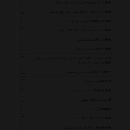
انتشارات ندای سینا Nedaye Sina Pub
انتشارات ارکان دانش Arkane Danesh Pub
انتشارات پارتیان Partyan Pub
نشر دانشگاهی فرهمند Farahmand Pub
انتشارات نص Nass Pub
انتشارات نما Nama Pub
انتشارات دانشگاه صنعتی خواجه نصیرالدین طوسی K N
Toosi University Pub
نشر زبان تصویر Zaban Tasvir
نشر معارف Maaref
انتشارات صفار Safaar Pub
نشر دانشگاه تهران Ut
آزاده Azadeh
انتشارات سخن Sokhan Pub
نشر امید انقلاب Omid Enghelab