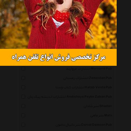
همه گروهها
نشر نگاه Negah
انتشارات صابرین Saberin Book Pub
انتشارات مجید Majid Pub
انتشارات توس Toos Pub
انتشارات ذهن آویز Zehn Aviz Pub
انتشارات مروارید Morvarid Pub
انتشارات زمستان Zemestan Pub
انتشارات کتاب وستا Ketab Vesta Pub
انتشارات اندیشه پیک زبان Andisheye Peyke Zaban Pub
نشر شادان Shadan
نشر ماهی Mahi
نشر دانیال دامون Danial Damoon Pub