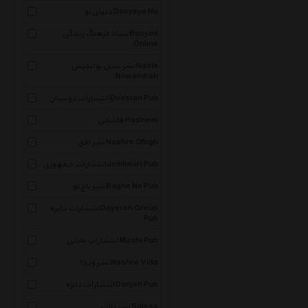
دنیای نو Donyaye No
بنیاد فرهنگ زندگی Bonyad
Online
نشر نسل نواندیش Nasle
Nowandish
انتشارات دوستان Doostan Pub
هاشمی Hashemi
نشر افق Nashre Ofogh
انتشارات جمهوری Jomhouri Pub
نشر باغ نو Baghe No Pub
انتشارات دایره Dayereh Group
Pub
انتشارات ماشی Mashi Pub
نشر ویدا Nashre Vida
انتشارات دانژه Danjeh Pub
نشر ثالث Saless