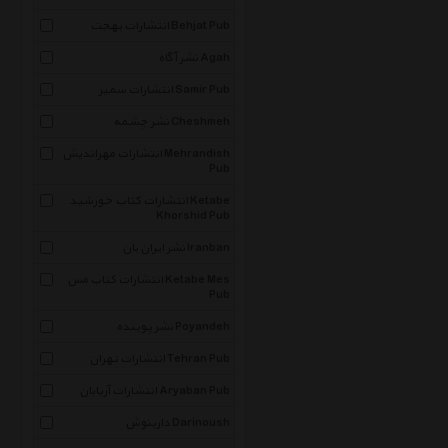
انتشارات بهجت Behjat Pub
نشر آگاه Agah
انتشارات سمیر Samir Pub
نشر چشمه Cheshmeh
انتشارات مهراندیش Mehrandish
Pub
انتشارات کتاب خورشید Ketabe
Khorshid Pub
نشر ایران بان Iranban
انتشارات کتاب مس Ketabe Mes
Pub
نشر پوینده Poyandeh
انتشارات تهران Tehran Pub
انتشارات آریابان Aryaban Pub
دارینوش Darinoush