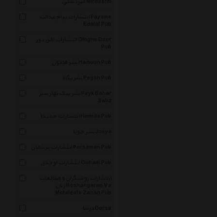
میردشتی Mirdashti
انتشارات پیام عدالت Payame
Edalat Pub
انتشارات افق دور Ofoghe Door
Pub
نشر هامون Hamoun Pub
نشر پگاه Pegah Pub
نشر پیک بهار سبز Peyk Bahar
Sabz
انتشارات حمیدا Hamida Pub
نشر جویا Jooya
انتشارات پرسمان Porseman Pub
انتشارات اوحدی Ouhadi Pub
انتشارات روشنگران و مطالعات
زنان Roshangaran Va
Motaleate Zanan Pub
درسا Dorsa