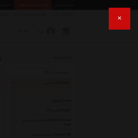
صفحه اصلی
گروه بندی محصولات
اخبار و 
راهنمای خرید
قوانین و شرایط خرید
درباره
×
ورود
ک
انتخاب گروه
ب
کتاب چاپی Book
همه گروهها
نشر نگاه Negah
انتشارات صابرین Saberin Book
Pub
انتشارات مجید Majid Pub