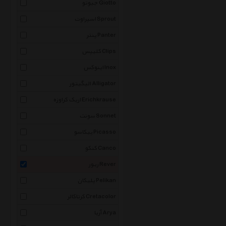
جیوتو Giotto
اسپراوت Sprout
پنتر Panter
کلیپس Clips
اینوکس Inox
الیگیتور Alligator
اریک کراوزه Erichkrause
سونت Sonnet
پیکاسو Picasso
کنکو Canco
ریور Rever
پلیکان Pelikan
کرتاکالر Cretacolor
آریا Arya