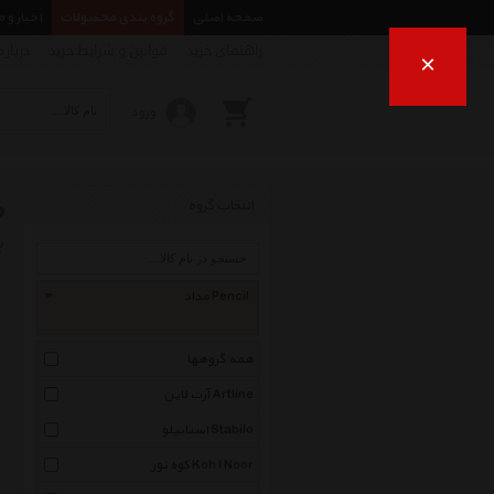
صفحه اصلی
گروه بندی محصولات
اخبار و 
راهنمای خرید
قوانین و شرایط خرید
درباره
×
ورود
م
انتخاب گروه
ب
مداد Pencil
همه گروهها
آرت لاین Artline
استابیلو Stabilo
کوه نور Koh I Noor