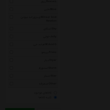
ریوز Reeves
ماین Mine
وینزور اند نیوتن Winsor And
Newton
اسکای Sky
جولی Jolly
ام اند جی M And G
پریمو Primo
دیار Diyar
استورم Storm
استار Star
متفرقه Other
کالاهای موجود
کلیه کالاها