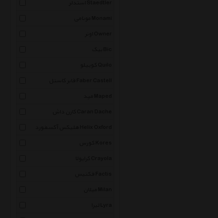
استدلر Staedtler
مونامی Monami
اونر Owner
بیک Bic
کوییلو Quilo
فابر کاستل Faber Castell
مپد Maped
کارن داش Caran Dache
هلیکس آکسفورد Helix Oxford
کورس Kores
کرایولا Crayola
فکتیس Factis
میلان Milan
لیرا Lyra