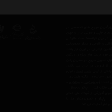
ز بزرگترین مرجع های تخصصی در
 های چاپی و صوتی ایران و جهان
در ایران توانسته است علاوه بر
اخلی و خارجی و دیگر محصولاتی
ن اینترنتی در ایران نیز باشد
بای خود مزیت های ویژه ی دیگری
زار، تحویل سریع در کمترین زمان
 از فروش در ایران می باشد.
لاتی از قبیل
کتاب
مجله
, لوازم
ادی
–
سالنامه
-
تخته وایت‌برد
-
ی مانند(
فیروزه کوبی
-
میناکاری
-
ی مانند(
گیتار
-
پیانو دیجیتال
-
وای آموزشی از شرکت های معتبر
تل
،
پاپکو
و
تصویر دنیای هنر
با
 و هنر فعالیت می کند.