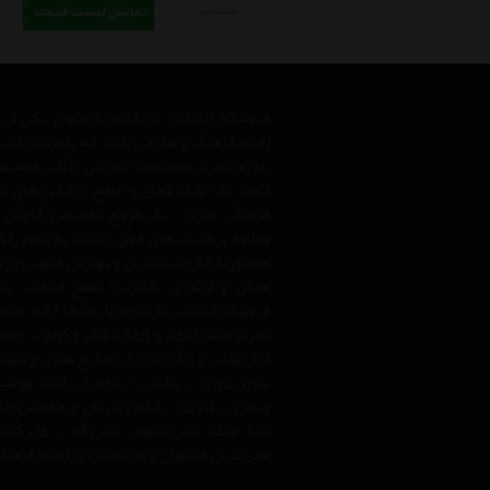
جستجو
نمایش لیست قیمت
فروشگاه اینترنتی تاریخچه به عنوان یکی ا
زمینه فرهنگ و هنر می باشد که با عرضه کتاب
،لوازم تحریر،محصولات آموزشی ،آلات موسیقی 
ایجاد یک بانک کامل و جامع از کتاب های د
فرهنگی هنری ، یک مرجع تخصصی فروش آنلای
وعلاوه بر مزیت های فوق، نسبت به تمام رق
همچون ارائه جدیدترین و بهترین قیمت روز با
ممکن و ارائه ی بالاترین سطح خدمات پس
فروشگاه اینترنتی تاریخچه
با هدف ارائه محصو
تحریر مانند (
دفتر
و
کاغذ
-
کیف و کوله
-
جامد
ابزار نقاشی و رنگ آمیزی
) ، صنایع هنری و دست
سوزن دوزی
-
بافتنی
–
ترمه
) ، آلات موسیق
ویولن
-
فلوت
) ،‌
فیلم و سریال
و همچنین محت
دنیا مانند
نشر چشمه
،
نشر نگاه
،
فابر کاس
مجربترین مشاوران و کارشناسان در زمینه فرهنگ