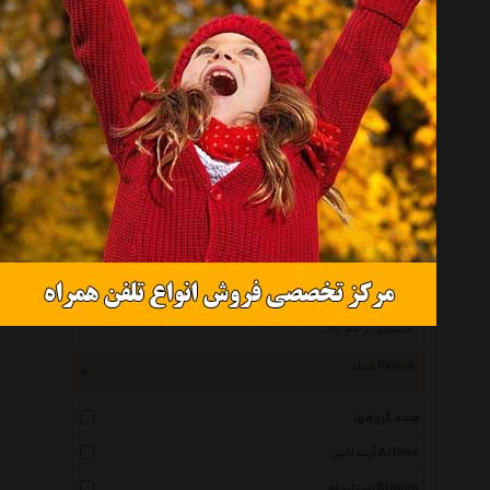
مداد رنگی 36 رنگ پلیکان
موجود نیست
انتخاب گروه
مداد Pencil
همه گروهها
آرت لاین Artline
استابیلو Stabilo