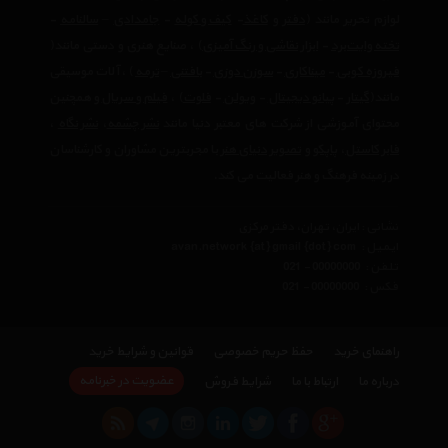
لوازم تحریر مانند (
دفتر
و
کاغذ
-
کیف و کوله
-
جامدادی
–
سالنامه
-
تخته وایت‌برد
-
ابزار نقاشی و رنگ آمیزی
) ، صنایع هنری و دستی مانند(
فیروزه کوبی
-
میناکاری
-
سوزن دوزی
-
بافتنی
–
ترمه
) ، آلات موسیقی
مانند(
گیتار
-
پیانو دیجیتال
-
ویولن
-
فلوت
) ،‌
فیلم و سریال
و همچنین
محتوای آموزشی از شرکت های معتبر دنیا مانند
نشر چشمه
،
نشر نگاه
،
فابر کاستل
،
پاپکو
و
تصویر دنیای هنر
با مجربترین مشاوران و کارشناسان
در زمینه فرهنگ و هنر فعالیت می کند.
نشانی : ایران، تهران، دفتر مرکزی
ایمیل :
avan.network {at} gmail {dot} com
تلفن :
021 - 00000000
فکس :
021 - 00000000
راهنمای خرید
حفظ حریم خصوصی
قوانین و شرایط خرید
عضویت در خبرنامه
درباره ما
ارتباط با ما
شرایط فروش