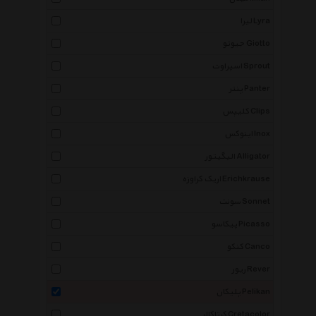
لیرا Lyra
جیوتو Giotto
اسپراوت Sprout
پنتر Panter
کلیپس Clips
اینوکس Inox
الیگیتور Alligator
اریک کراوزه Erichkrause
سونت Sonnet
پیکاسو Picasso
کنکو Canco
ریور Rever
پلیکان Pelikan
کرتاکالر Cretacolor