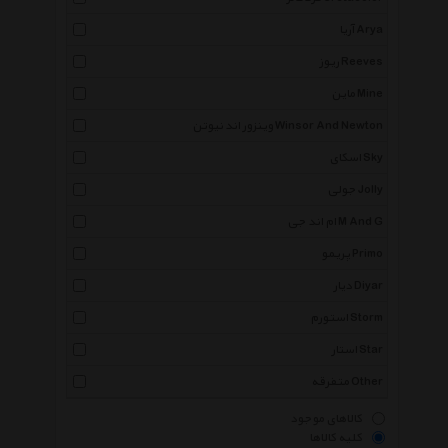
آریا Arya
ریوز Reeves
ماین Mine
وینزور اند نیوتن Winsor And Newton
اسکای Sky
جولی Jolly
ام اند جی M And G
پریمو Primo
دیار Diyar
استورم Storm
استار Star
متفرقه Other
کالاهای موجود
کلیه کالاها