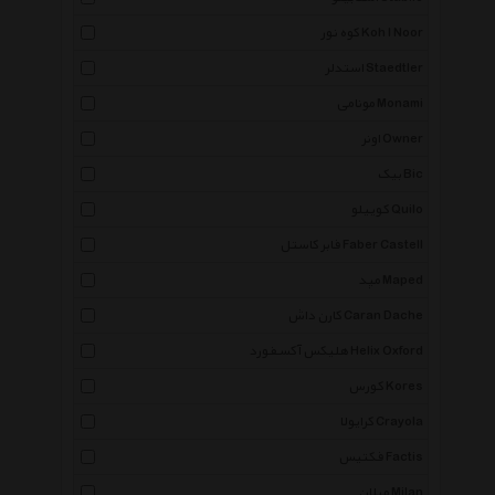
کوه نور Koh I Noor
استدلر Staedtler
مونامی Monami
اونر Owner
بیک Bic
کوییلو Quilo
فابر کاستل Faber Castell
مپد Maped
کارن داش Caran Dache
هلیکس آکسفورد Helix Oxford
کورس Kores
کرایولا Crayola
فکتیس Factis
میلان Milan