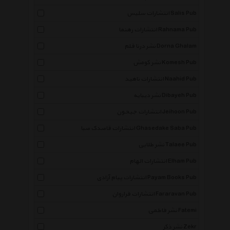
انتشارات سلیس Salis Pub
انتشارات رهنما Rahnama Pub
نشر درنا قلم Dorna Ghalam
نشر کومش Komesh Pub
انتشارات ناهید Naahid Pub
نشر دیبایه Dibayeh Pub
انتشارات جیحون Jeihoon Pub
انتشارات قاصدک صبا Ghasedake Saba Pub
نشر طلایی Talaee Pub
انتشارات الهام Elham Pub
انتشارات پیام آزادی Payam Books Pub
انتشارات فراروان Fararavan Pub
نشر فاطمی Fatemi
نشر ذکر Zekr