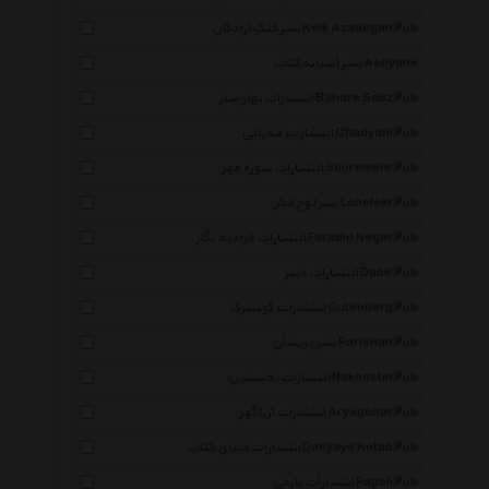
نشر کلک آزادگان Kelk Azadegan Pub
نشر آشیانه کتاب Ashyane
انتشارات بهار سبز Bahare Sabz Pub
انتشارات قدیانی Ghadyani Pub
انتشارات سوره مهر Sooremehr Pub
نشر لوح فکر Lohefekr Pub
انتشارات فرادید نگار Faradid Negar Pub
انتشارات دبیر Dabir Pub
انتشارات گوتنبرگ Gutenberg Pub
نشر پریشان Parishan Pub
انتشارات نخستین Nakhostin Pub
انتشارات آریاگهر Aryagohar Pub
انتشارات دنیای کتاب Donyaye Ketab Pub
انتشارات پاپلی Papoli Pub