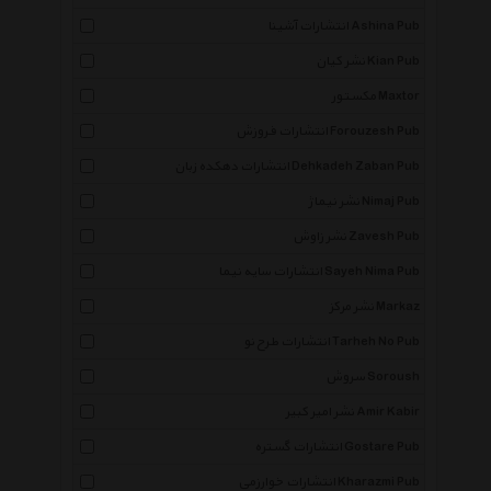
انتشارات آشینا Ashina Pub
نشر کیان Kian Pub
مکستور Maxtor
انتشارات فروزش Forouzesh Pub
انتشارات دهکده زبان Dehkadeh Zaban Pub
نشر نیماژ Nimaj Pub
نشر زاوش Zavesh Pub
انتشارات سایه نیما Sayeh Nima Pub
نشر مرکز Markaz
انتشارات طرح نو Tarheh No Pub
سروش Soroush
نشر امیر کبیر Amir Kabir
×
انتشارات گستره Gostare Pub
انتشارات خوارزمی Kharazmi Pub