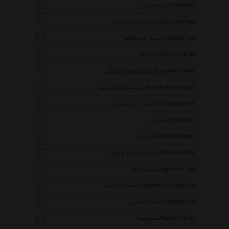
نشر فردوس Ferdows
انتشارات گل آذین Gol Azin Pub
انتشارات دالاهو Dalaho Pub
دنیای نو Donyaye No
بنیاد فرهنگ زندگی Bonyad Online
نشر نسل نواندیش Nasle Nowandish
انتشارات دوستان Doostan Pub
هاشمی Hashemi
نشر افق Nashre Ofogh
انتشارات جمهوری Jomhouri Pub
نشر باغ نو Baghe No Pub
انتشارات دایره Dayereh Group Pub
انتشارات ماشی Mashi Pub
نشر ویدا Nashre Vida