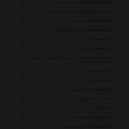
انتشارات ندای سینا Nedaye Sina Pub
انتشارات ارکان دانش Arkane Danesh Pub
انتشارات پارتیان Partyan Pub
نشر دانشگاهی فرهمند Farahmand Pub
انتشارات نص Nass Pub
انتشارات نما Nama Pub
انتشارات دانشگاه صنعتی خواجه نصیرالدین طوسی K N
Toosi University Pub
نشر زبان تصویر Zaban Tasvir
نشر معارف Maaref
انتشارات صفار Safaar Pub
نشر دانشگاه تهران Ut
آزاده Azadeh
انتشارات سخن Sokhan Pub
نشر امید انقلاب Omid Enghelab