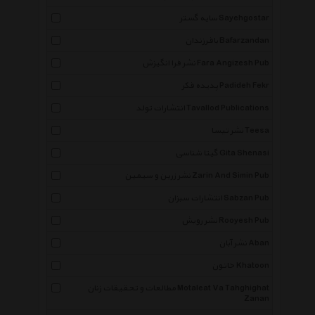
سایه گستر Sayehgostar
بافرزندان Bafarzandan
نشر فرا انگیزش Fara Angizesh Pub
پدیده فکر Padideh Fekr
انتشارات تولد Tavallod Publications
نشر تیسا Teesa
گیتا شناسی Gita Shenasi
نشر زرین و سیمین Zarin And Simin Pub
انتشارات سبزان Sabzan Pub
نشر رویش Rooyesh Pub
نشر آبان Aban
خاتون Khatoon
مطالعات و تحقیقات زنان Motaleat Va Tahghighat
Zanan