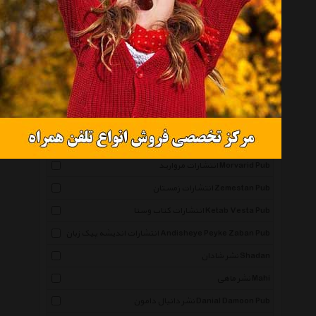
همه گروهها
نشر نگاه Negah
انتشارات صابرین Saberin Book Pub
انتشارات مجید Majid Pub
انتشارات توس Toos Pub
انتشارات ذهن آویز Zehn Aviz Pub
انتشارات مروارید Morvarid Pub
انتشارات زمستان Zemestan Pub
انتشارات کتاب وستا Ketab Vesta Pub
انتشارات اندیشه پیک زبان Andisheye Peyke Zaban Pub
نشر شادان Shadan
نشر ماهی Mahi
نشر دانیال دامون Danial Damoon Pub