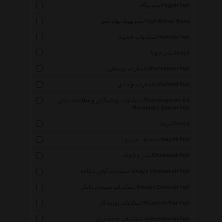
نشر پگاه Pegah Pub
نشر پیک بهار سبز Peyk Bahar Sabz
انتشارات حمیدا Hamida Pub
نشر جویا Jooya
انتشارات پرسمان Porseman Pub
انتشارات اوحدی Ouhadi Pub
انتشارات روشنگران و مطالعات زنان Roshangaran Va
Motaleate Zanan Pub
درسا Dorsa
انتشارات نیریز Neyriz Pub
نشر چکاوک Chakavak Pub
انتشارات آوای چکامه Avaye Chakameh Pub
انتشارات سیمای دانش Simaye Danesh Pub
انتشارات روزنه کار Rozaneh Kar Pub
انتشارات جامه دران Jamehdaran Pub