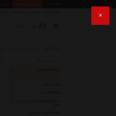
صفحه اصلی
گروه بندی محصولات
اخبار و 
راهنمای خرید
قوانین و شرایط خرید
درباره
×
ورود
ک
انتخاب گروه
ب
کتاب چاپی Book
همه گروهها
نشر نگاه Negah
انتشارات صابرین Saberin Book
Pub
انتشارات مجید Majid Pub