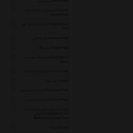
میردشتی Mirdashti
انتشارات پیام عدالت Payame
Edalat Pub
انتشارات افق دور Ofoghe Door
Pub
نشر هامون Hamoun Pub
نشر پگاه Pegah Pub
نشر پیک بهار سبز Peyk Bahar
Sabz
انتشارات حمیدا Hamida Pub
نشر جویا Jooya
انتشارات پرسمان Porseman Pub
انتشارات اوحدی Ouhadi Pub
انتشارات روشنگران و مطالعات
زنان Roshangaran Va
Motaleate Zanan Pub
درسا Dorsa