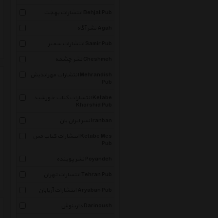
انتشارات بهجت Behjat Pub
نشر آگاه Agah
انتشارات سمیر Samir Pub
نشر چشمه Cheshmeh
انتشارات مهراندیش Mehrandish
Pub
انتشارات کتاب خورشید Ketabe
Khorshid Pub
نشر ایران بان Iranban
انتشارات کتاب مس Ketabe Mes
Pub
نشر پوینده Poyandeh
انتشارات تهران Tehran Pub
انتشارات آریابان Aryaban Pub
دارینوش Darinoush