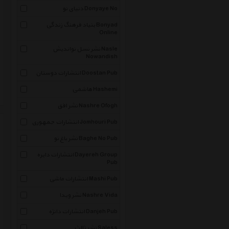
دنیای نو Donyaye No
بنیاد فرهنگ زندگی Bonyad
Online
نشر نسل نواندیش Nasle
Nowandish
انتشارات دوستان Doostan Pub
هاشمی Hashemi
نشر افق Nashre Ofogh
انتشارات جمهوری Jomhouri Pub
نشر باغ نو Baghe No Pub
انتشارات دایره Dayereh Group
Pub
انتشارات ماشی Mashi Pub
نشر ویدا Nashre Vida
انتشارات دانژه Danjeh Pub
نشر ثالث Saless