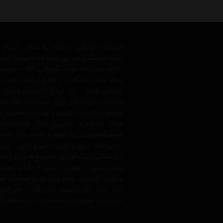
فروشگاه اینترنتی تاریخچه به عنوان یکی ا
زمینه فرهنگ و هنر می باشد که با عرضه کتاب
،لوازم تحریر،محصولات آموزشی ،آلات موسیقی 
ایجاد یک بانک کامل و جامع از کتاب های د
فرهنگی هنری ، یک مرجع تخصصی فروش آنلای
وعلاوه بر مزیت های فوق، نسبت به تمام رق
همچون ارائه جدیدترین و بهترین قیمت روز با
ممکن و ارائه ی بالاترین سطح خدمات پس
فروشگاه اینترنتی تاریخچه
با هدف ارائه محصو
تحریر مانند (
دفتر
و
کاغذ
-
کیف و کوله
-
جامد
ابزار نقاشی و رنگ آمیزی
) ، صنایع هنری و دست
سوزن دوزی
-
بافتنی
–
ترمه
) ، آلات موسیق
ویولن
-
فلوت
) ،‌
فیلم و سریال
و همچنین محت
دنیا مانند
نشر چشمه
،
نشر نگاه
،
فابر کاس
مجربترین مشاوران و کارشناسان در زمینه فرهنگ