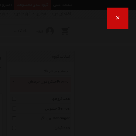
صفحه اصلی
گروه بندی محصولات
اخبار و 
راهنمای خرید
قوانین و شرایط خرید
درباره
×
ورود
م
انتخاب گروه
ب
میکروفون حرفه‌ای Promic
همه گروهها
جنیوس Genius
بهرینگر Behringer
آیکن Icon