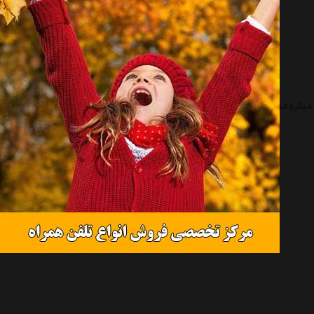
میکروفون شاتگان سنهایزر مدل ME 67
میکروفون سنهایزر مدل ME3 II
موجود نیست
موجود نیست