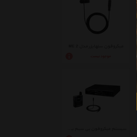
میکروفون سنهایزر مدل ME 2
موجود نیست
سیستم میکروفون بی سیم یقه ای سنهایزر مدل ew D1-ME 2