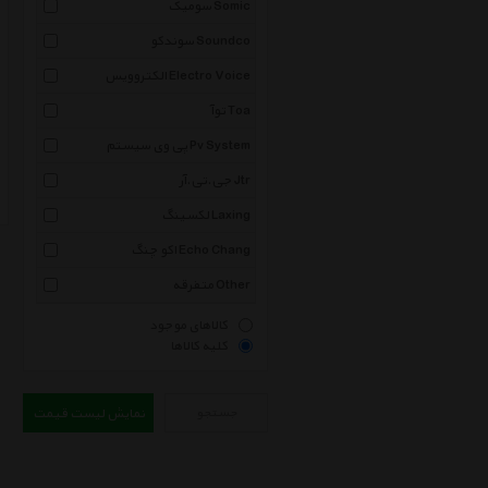
سومیک Somic
سوندکو Soundco
الکتروویس Electro Voice
توآ Toa
پی وی سیستم Pv System
جی.تی.آر Jtr
لکسینگ Laxing
اکو چنگ Echo Chang
متفرقه Other
کالاهای موجود
کلیه کالاها
جستجو
نمایش لیست قیمت