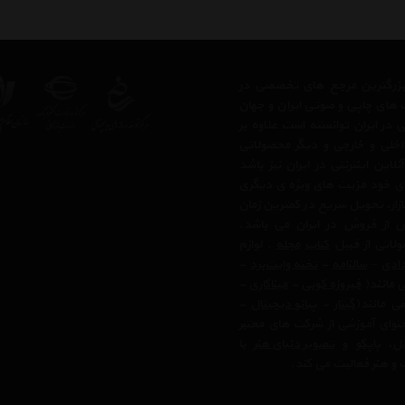
ز بزرگترین مرجع های تخصصی در
 های چاپی و صوتی ایران و جهان
در ایران توانسته است علاوه بر
اخلی و خارجی و دیگر محصولاتی
ن اینترنتی در ایران نیز باشد
بای خود مزیت های ویژه ی دیگری
زار، تحویل سریع در کمترین زمان
 از فروش در ایران می باشد.
لاتی از قبیل
کتاب
مجله
, لوازم
ادی
–
سالنامه
-
تخته وایت‌برد
-
ی مانند(
فیروزه کوبی
-
میناکاری
-
ی مانند(
گیتار
-
پیانو دیجیتال
-
وای آموزشی از شرکت های معتبر
تل
،
پاپکو
و
تصویر دنیای هنر
با
 و هنر فعالیت می کند.