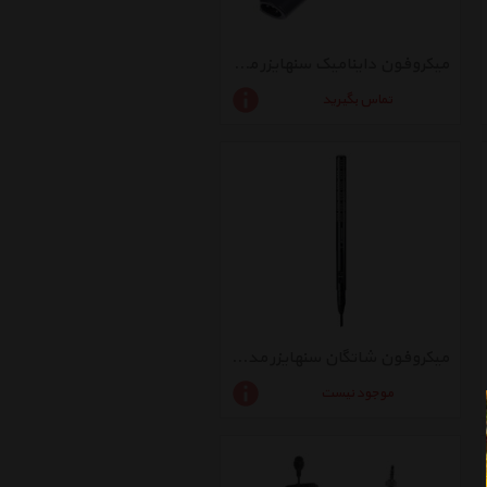
میکروفون داینامیک سنهایزر مدل E 845-S
تماس بگیرید
میکروفون شاتگان سنهایزر مدل ME 66
موجود نیست