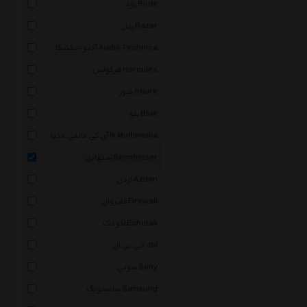
رود Rode
ریزر Razer
آدیو-تکنیکا Audio Technica
هرکولس Hercules
شور Shure
بلو Blue
آی کی مالتی مدیا Ik Multimedia
سنهایزر Sennheiser
ازدن Azden
فایروال Firewall
اکو تک Echotak
جی بی ال Jbl
سونی Sony
سامسونگ Samsung