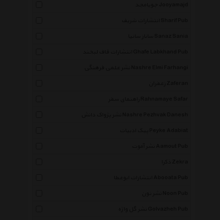
جویامجد Jooyamajd
انتشارات شریف Sharif Pub
ساناز سانیا Sanaz Sania
انتشارات قاف لبخند Ghafe Labkhand Pub
نشر علمی فرهنگی Nashre Elmi Farhangi
زعفران Zaferan
راهنمای سفر Rahnamaye Safar
نشر پژواک دانش Nashre Pezhvak Danesh
پیک ادبیات Peyke Adabiat
نشر آموت Aamout Pub
ذکرا Zekra
انتشارات ابوعطا Abooata Pub
نشر نون Noon Pub
نشر گل واژه Golvazheh Pub