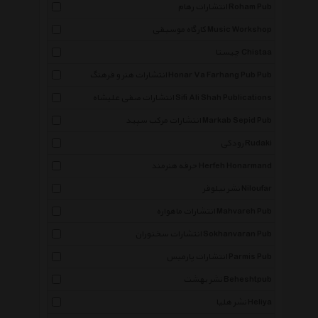
انتشارات رهام Roham Pub
کارگاه موسیقی Music Workshop
چیستا Chistaa
انتشارات هنر و فرهنگ Honar Va Farhang Pub Pub
انتشارات صفی علیشاه Sifi Ali Shah Publications
انتشارات مرکب سپید Markab Sepid Pub
رودکی Rudaki
حرفه هنرمند Herfeh Honarmand
نشر نیلوفر Niloufar
انتشارات ماهواره Mahvareh Pub
انتشارات سخنوران Sokhanvaran Pub
انتشارات پارمیس Parmis Pub
نشر بهشت Beheshtpub
نشر هلیا Heliya