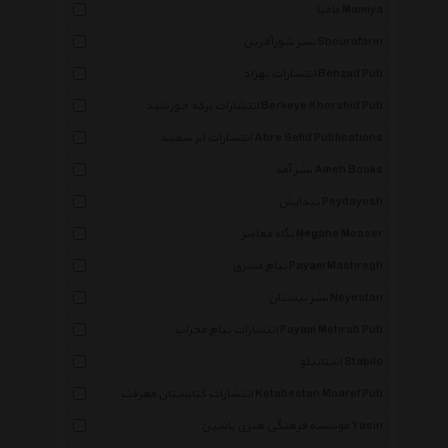
مامیا Mamiya
نشر شورآفرین Shourafarin
انتشارات بهزاد Behzad Pub
انتشارات برکه خورشید Berkeye Khorshid Pub
انتشارات ابر سفید Abre Sefid Publications
نشر آمه Ameh Books
پیدایش Peydayesh
نگاه معاصر Negahe Moaser
پیام مشرق Payam Mashregh
نشر نیستان Neyestan
انتشارات پیام محراب Payam Mehrab Pub
استابیلو Stabilo
انتشارات کتابستان معرفت Ketabestan Moaref Pub
موسسه فرهنگی هنری یاسین Yasin