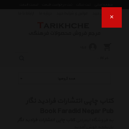
صفحه اصلی
ثبت تیکت
ثبت درخواست قیمت
لیست قیمت
راهنمای خرید
قوانین و شرایط خرید
درباره ما
ارتباط با ما
×
ورود
همه گروهها
کتاب چاپی انتشارات فرادید نگار
Book Faradid Negar Pub
به فروشگاه اینترنتی
کتاب چاپی انتشارات فرادید نگار
تاریخچه خوش آمدید