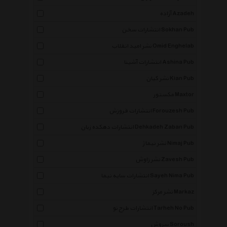
آزاده Azadeh
انتشارات سخن Sokhan Pub
نشر امید انقلاب Omid Enghelab
انتشارات آشینا Ashina Pub
نشر کیان Kian Pub
مکستور Maxtor
انتشارات فروزش Forouzesh Pub
انتشارات دهکده زبان Dehkadeh Zaban Pub
نشر نیماژ Nimaj Pub
نشر زاوش Zavesh Pub
انتشارات سایه نیما Sayeh Nima Pub
نشر مرکز Markaz
انتشارات طرح نو Tarheh No Pub
سروش Soroush