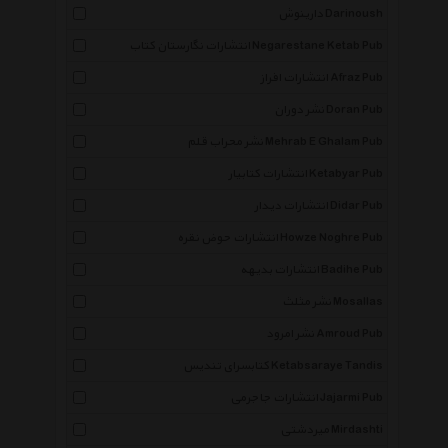
دارینوش Darinoush
انتشارات نگارستان کتاب Negarestane Ketab Pub
انتشارات افراز Afraz Pub
نشر دوران Doran Pub
نشر محراب قلم Mehrab E Ghalam Pub
انتشارات کتابیار Ketabyar Pub
انتشارات دیدار Didar Pub
انتشارات حوض نقره Howze Noghre Pub
انتشارات بدیهه Badihe Pub
نشر مثلث Mosallas
نشر امرود Amroud Pub
کتابسرای تندیس Ketabsaraye Tandis
انتشارات جاجرمی Jajarmi Pub
میردشتی Mirdashti