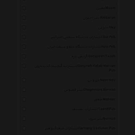
معین Moein
نشر اختران Akhtaran
نشر نی Ney
انتشارات دانشگاه صنعتی امیرکبیر Aut Pub
انتشارات دانشگاه علم و صنعت ایران Iust Pub
گرایش تازه Gerayesh Tazeh
انتشارات گنجینه کتاب نارون Ganjineh Ketab Narvan
Pub
نای و نی Nayo Ney
نشر ققنوس Ghoghnoos Spread
ماهور Mahoor
انتشارات تصنیف Tasnif Pub
نشر سرود Soroud
انتشارات فرهنگ و هنر Farhang Va Honar Pub