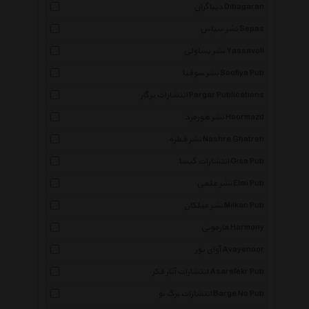
دیباگران Dibagaran
نشر سپاس Sepas
نشر یساولی Yassavoli
نشر سوفیا Soofiya Pub
انتشارات پرگار Pargar Publications
نشر هورمزد Hoormazd
نشر قطره Nashre Ghatreh
انتشارات گیسا Gisa Pub
نشر علمی Elmi Pub
نشر میلکان Milkan Pub
هارمونی Harmony
آوای نور Avayenoor
انتشارات آثار فکر Asarefekr Pub
انتشارات برگ نو Barge No Pub