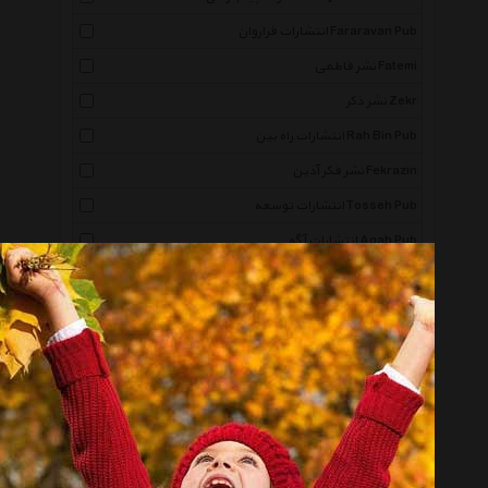
انتشارات فراروان Fararavan Pub
نشر فاطمی Fatemi
نشر ذکر Zekr
انتشارات راه بین Rah Bin Pub
نشر فکر آذین Fekrazin
انتشارات توسعه Tosseh Pub
انتشارات آگه Agah Pub
انتشارات عابد Abed Pub
نشر خانه ادبیات Khane Adabiat
انتشارات شهر قلم Shahreh Ghalam Pub
انتشارات برف Barf Pub
نشر سایان Sayan Pub
انتشارات سپیده باوران Sepideh Bavaran Pub
نشر بهنام Behnam