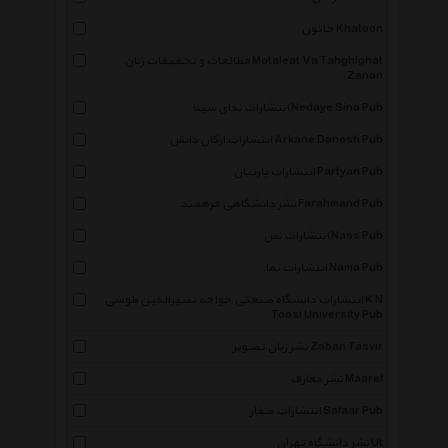
خاتون Khatoon
مطالعات و تحقیقات زنان Motaleat Va Tahghighat
Zanan
انتشارات ندای سینا Nedaye Sina Pub
انتشارات ارکان دانش Arkane Danesh Pub
انتشارات پارتیان Partyan Pub
نشر دانشگاهی فرهمند Farahmand Pub
انتشارات نص Nass Pub
انتشارات نما Nama Pub
انتشارات دانشگاه صنعتی خواجه نصیرالدین طوسی K N
Toosi University Pub
نشر زبان تصویر Zaban Tasvir
نشر معارف Maaref
انتشارات صفار Safaar Pub
نشر دانشگاه تهران Ut