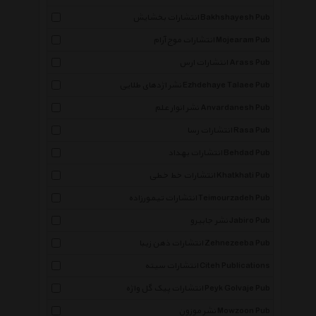
انتشارات بخشایش Bakhshayesh Pub
انتشارات موج آرام Mojearam Pub
انتشارات ارس Arass Pub
نشر اژدهای طلایی Ezhdehaye Talaee Pub
نشر انوار علم Anvardanesh Pub
انتشارات رسا Rasa Pub
انتشارات بهداد Behdad Pub
انتشارات خط خطی Khatkhati Pub
انتشارات تیمورزاده Teimourzadeh Pub
نشر جابیرو Jabiro Pub
انتشارات ذهن زیبا Zehnezeeba Pub
انتشارات سیته Citeh Publications
×
انتشارات پیک گل واژه Peyk Golvaje Pub
نشر موزون Mowzoon Pub