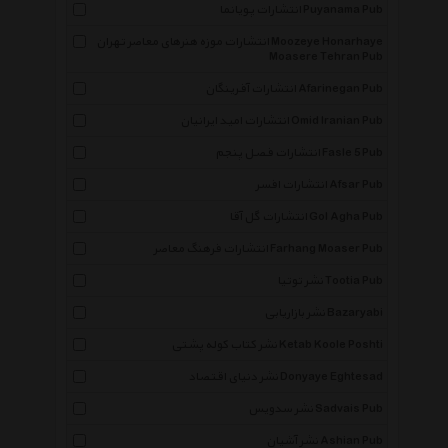
انتشارات پویانما Puyanama Pub
انتشارات موزه هنرهای معاصر تهران Moozeye Honarhaye
Moasere Tehran Pub
انتشارات آفرینگان Afarinegan Pub
انتشارات امید ایرانیان Omid Iranian Pub
انتشارات فصل پنجم Fasle 5 Pub
انتشارات افسر Afsar Pub
انتشارات گل آقا Gol Agha Pub
انتشارات فرهنگ معاصر Farhang Moaser Pub
نشر توتیا Tootia Pub
نشر بازاریابی Bazaryabi
نشر کتاب کوله پشتی Ketab Koole Poshti
نشر دنیای اقتصاد Donyaye Eghtesad
نشر سدویس Sadvais Pub
نشر آشیان Ashian Pub