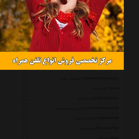
نشر گمان Goman Pub
انتشارات پل Pol Pub
نشر به سخن Beh Sokhan Pub
سایه گستر Sayehgostar
بافرزندان Bafarzandan
نشر فرا انگیزش Fara Angizesh Pub
پدیده فکر Padideh Fekr
انتشارات تولد Tavallod Publications
نشر تیسا Teesa
گیتا شناسی Gita Shenasi
نشر زرین و سیمین Zarin And Simin Pub
انتشارات سبزان Sabzan Pub
نشر رویش Rooyesh Pub
نشر آبان Aban