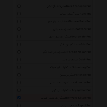
نشر کلک آزادگان Kelk Azadegan Pub
نشر آشیانه کتاب Ashyane
انتشارات بهار سبز Bahare Sabz Pub
انتشارات قدیانی Ghadyani Pub
انتشارات سوره مهر Sooremehr Pub
نشر لوح فکر Lohefekr Pub
انتشارات فرادید نگار Faradid Negar Pub
انتشارات دبیر Dabir Pub
انتشارات گوتنبرگ Gutenberg Pub
نشر پریشان Parishan Pub
انتشارات نخستین Nakhostin Pub
انتشارات آریاگهر Aryagohar Pub
انتشارات دنیای کتاب Donyaye Ketab Pub
انتشارات پاپلی Papoli Pub