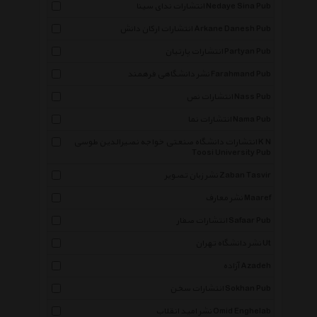
انتشارات ندای سینا Nedaye Sina Pub
انتشارات ارکان دانش Arkane Danesh Pub
انتشارات پارتیان Partyan Pub
نشر دانشگاهی فرهمند Farahmand Pub
انتشارات نص Nass Pub
انتشارات نما Nama Pub
انتشارات دانشگاه صنعتی خواجه نصیرالدین طوسی K N
Toosi University Pub
نشر زبان تصویر Zaban Tasvir
نشر معارف Maaref
انتشارات صفار Safaar Pub
نشر دانشگاه تهران Ut
آزاده Azadeh
انتشارات سخن Sokhan Pub
نشر امید انقلاب Omid Enghelab