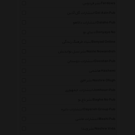
نشر فردوس Ferdows
انتشارات گل آذین Gol Azin Pub
انتشارات دالاهو Dalaho Pub
دنیای نو Donyaye No
بنیاد فرهنگ زندگی Bonyad Online
نشر نسل نواندیش Nasle Nowandish
انتشارات دوستان Doostan Pub
هاشمی Hashemi
نشر افق Nashre Ofogh
انتشارات جمهوری Jomhouri Pub
نشر باغ نو Baghe No Pub
انتشارات دایره Dayereh Group Pub
انتشارات ماشی Mashi Pub
نشر ویدا Nashre Vida