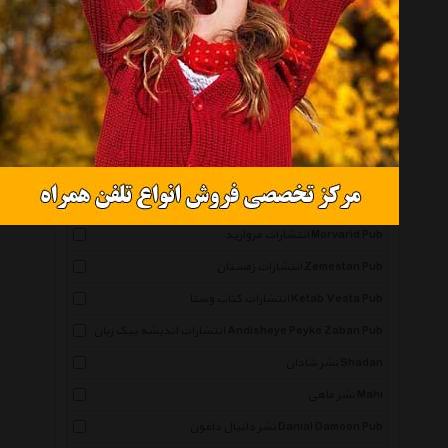
همه گروهها
نشر نگاه Negah
انتشارات صابرین Saberin Book Pub
انتشارات مجید Majid Pub
انتشارات توس Toos Pub
انتشارات ذهن آویز Zehn Aviz Pub
انتشارات مروارید Morvarid Pub
انتشارات زمستان Zemestan Pub
انتشارات کتاب وستا Ketab Vesta Pub
انتشارات اندیشه پیک زبان Andisheye Peyke Zaban Pub
نشر شادان Shadan
نشر ماهی Mahi
نشر دانیال دامون Danial Damoon Pub