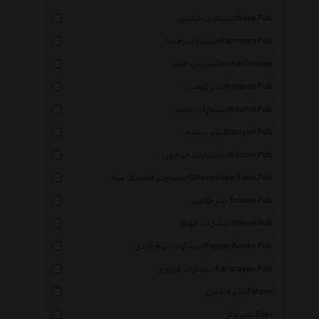
انتشارات سلیس Salis Pub
انتشارات رهنما Rahnama Pub
نشر درنا قلم Dorna Ghalam
نشر کومش Komesh Pub
انتشارات ناهید Naahid Pub
نشر دیبایه Dibayeh Pub
انتشارات جیحون Jeihoon Pub
انتشارات قاصدک صبا Ghasedake Saba Pub
نشر طلایی Talaee Pub
انتشارات الهام Elham Pub
انتشارات پیام آزادی Payam Books Pub
انتشارات فراروان Fararavan Pub
نشر فاطمی Fatemi
نشر ذکر Zekr