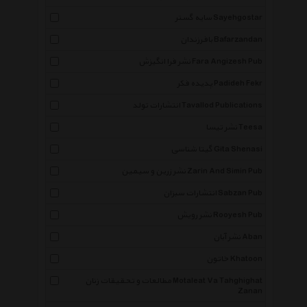
سایه گستر Sayehgostar
بافرزندان Bafarzandan
نشر فرا انگیزش Fara Angizesh Pub
پدیده فکر Padideh Fekr
انتشارات تولد Tavallod Publications
نشر تیسا Teesa
گیتا شناسی Gita Shenasi
نشر زرین و سیمین Zarin And Simin Pub
انتشارات سبزان Sabzan Pub
نشر رویش Rooyesh Pub
نشر آبان Aban
خاتون Khatoon
مطالعات و تحقیقات زنان Motaleat Va Tahghighat
Zanan