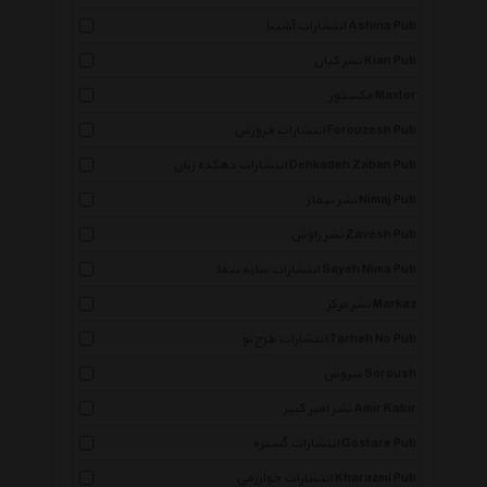
انتشارات آشینا Ashina Pub
نشر کیان Kian Pub
مکستور Maxtor
انتشارات فروزش Forouzesh Pub
انتشارات دهکده زبان Dehkadeh Zaban Pub
نشر نیماژ Nimaj Pub
نشر زاوش Zavesh Pub
انتشارات سایه نیما Sayeh Nima Pub
نشر مرکز Markaz
انتشارات طرح نو Tarheh No Pub
سروش Soroush
نشر امیر کبیر Amir Kabir
×
انتشارات گستره Gostare Pub
انتشارات خوارزمی Kharazmi Pub