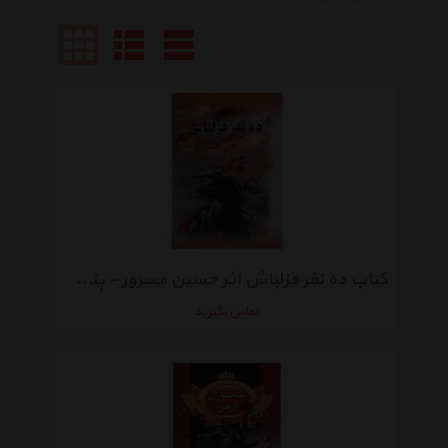
کتاب ده نفر قزلباش اثر حسین مسرور - پنج جلدی
تماس بگیرید