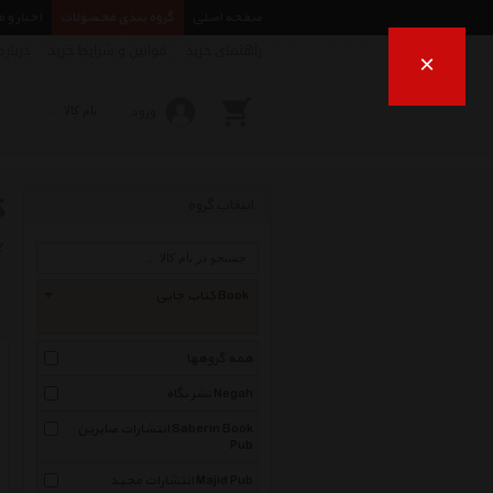
صفحه اصلی
گروه بندی محصولات
اخبار و 
راهنمای خرید
قوانین و شرایط خرید
درباره
×
ورود
ک
انتخاب گروه
ب
کتاب چاپی Book
همه گروهها
نشر نگاه Negah
انتشارات صابرین Saberin Book
Pub
انتشارات مجید Majid Pub