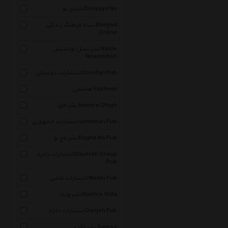
دنیای نو Donyaye No
بنیاد فرهنگ زندگی Bonyad
Online
نشر نسل نواندیش Nasle
Nowandish
انتشارات دوستان Doostan Pub
هاشمی Hashemi
نشر افق Nashre Ofogh
انتشارات جمهوری Jomhouri Pub
نشر باغ نو Baghe No Pub
انتشارات دایره Dayereh Group
Pub
انتشارات ماشی Mashi Pub
نشر ویدا Nashre Vida
انتشارات دانژه Danjeh Pub
نشر ثالث Saless