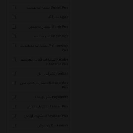
انتشارات بهجت Behjat Pub
نشر آگاه Agah
انتشارات سمیر Samir Pub
نشر چشمه Cheshmeh
انتشارات مهراندیش Mehrandish
Pub
انتشارات کتاب خورشید Ketabe
Khorshid Pub
نشر ایران بان Iranban
انتشارات کتاب مس Ketabe Mes
Pub
نشر پوینده Poyandeh
انتشارات تهران Tehran Pub
انتشارات آریابان Aryaban Pub
دارینوش Darinoush