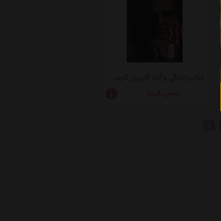
کتاب زندگی و آثار گابریل گارسیا مارکز اثر جین بل ویادا
تماس بگیرید