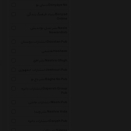
دنیای نو Donyaye No
بنیاد فرهنگ زندگی Bonyad
Online
نشر نسل نواندیش Nasle
Nowandish
انتشارات دوستان Doostan Pub
هاشمی Hashemi
نشر افق Nashre Ofogh
انتشارات جمهوری Jomhouri Pub
نشر باغ نو Baghe No Pub
انتشارات دایره Dayereh Group
Pub
انتشارات ماشی Mashi Pub
نشر ویدا Nashre Vida
انتشارات دانژه Danjeh Pub
نشر ثالث Saless