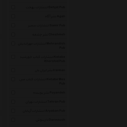
انتشارات بهجت Behjat Pub
نشر آگاه Agah
انتشارات سمیر Samir Pub
نشر چشمه Cheshmeh
انتشارات مهراندیش Mehrandish
Pub
انتشارات کتاب خورشید Ketabe
Khorshid Pub
نشر ایران بان Iranban
انتشارات کتاب مس Ketabe Mes
Pub
نشر پوینده Poyandeh
انتشارات تهران Tehran Pub
انتشارات آریابان Aryaban Pub
دارینوش Darinoush