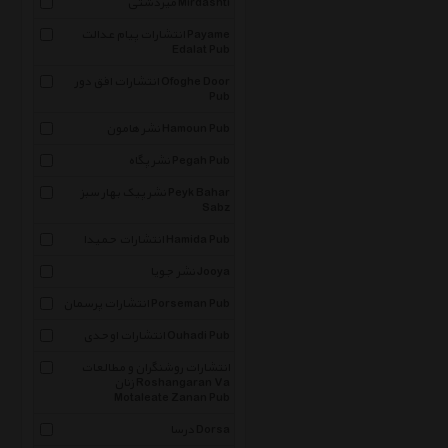
میردشتی Mirdashti
انتشارات پیام عدالت Payame
Edalat Pub
انتشارات افق دور Ofoghe Door
Pub
نشر هامون Hamoun Pub
نشر پگاه Pegah Pub
نشر پیک بهار سبز Peyk Bahar
Sabz
انتشارات حمیدا Hamida Pub
نشر جویا Jooya
انتشارات پرسمان Porseman Pub
انتشارات اوحدی Ouhadi Pub
انتشارات روشنگران و مطالعات
زنان Roshangaran Va
Motaleate Zanan Pub
درسا Dorsa