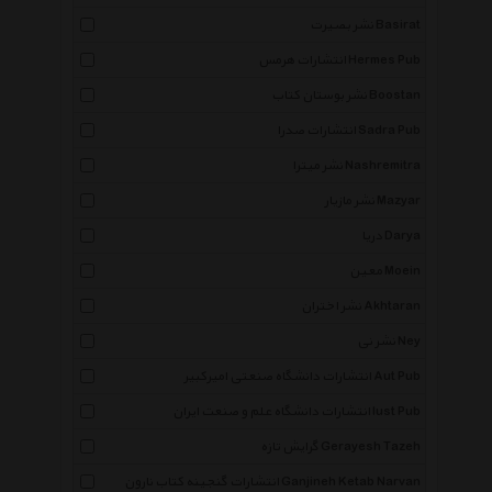
نشر بصیرت Basirat
انتشارات هرمس Hermes Pub
نشر بوستان کتاب Boostan
انتشارات صدرا Sadra Pub
نشر میترا Nashremitra
نشر مازیار Mazyar
دریا Darya
معین Moein
نشر اختران Akhtaran
نشر نی Ney
انتشارات دانشگاه صنعتی امیرکبیر Aut Pub
انتشارات دانشگاه علم و صنعت ایران Iust Pub
گرایش تازه Gerayesh Tazeh
انتشارات گنجینه کتاب نارون Ganjineh Ketab Narvan