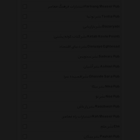
انتشارات فرهنگ معاصر Farhang Moaser Pub
نشر توتیا Tootia Pub
نشر بازاریابی Bazaryabi
نشر کتاب کوله پشتی Ketab Koole Poshti
نشر دنیای اقتصاد Donyaye Eghtesad
نشر سدویس Sadvais Pub
نشر آشیان Ashian Pub
نشر قصیده سرا Ghaside Sara Pub
نشر نیکا Nika Pub
نشر نو Noe Pub
نشر راز باش Raazbash Pub
انتشارات راه معاصر Rah Moaser Pub
نشر علم Elm
×
نشر پیکان Paykan Pub