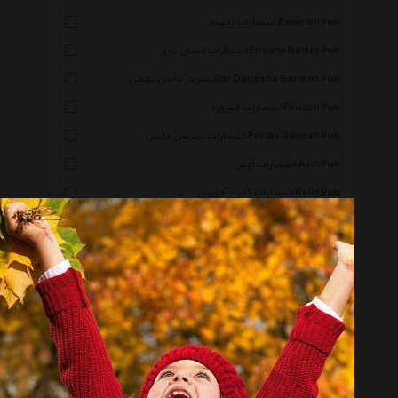
انتشارات زمینه Zamineh Pub
انتشارات انسان برتر Ensane Bartar Pub
نشر در دانش بهمن Dar Daneshe Bahman Pub
انتشارات فیروزه Firuzeh Pub
انتشارات پردیس دانش Pardis Danesh Pub
انتشارات آوین Avin Pub
انتشارات کلید آموزش Kelid Pub
انتشارات سرزمین اهورایی Sarzamin Ahooraei Pub
انتشارات ستوس Setus Pub
سما Sama
انتشارات فلسفه Falsafeh Pub
انتشارات لنجوان Lanjvan Pub
انتشارات کتاب پنجره Ketabe Panjere Pub
نشر سیوا Siva