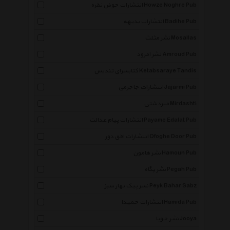
انتشارات حوض نقره Howze Noghre Pub
انتشارات بدیهه Badihe Pub
نشر مثلث Mosallas
نشر امرود Amroud Pub
کتابسرای تندیس Ketabsaraye Tandis
انتشارات جاجرمی Jajarmi Pub
میردشتی Mirdashti
انتشارات پیام عدالت Payame Edalat Pub
انتشارات افق دور Ofoghe Door Pub
نشر هامون Hamoun Pub
نشر پگاه Pegah Pub
نشر پیک بهار سبز Peyk Bahar Sabz
انتشارات حمیدا Hamida Pub
نشر جویا Jooya