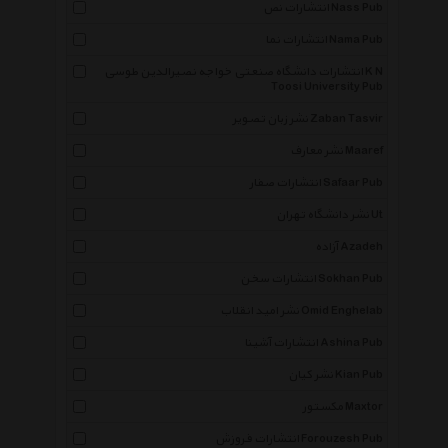
انتشارات نص Nass Pub
انتشارات نما Nama Pub
انتشارات دانشگاه صنعتی خواجه نصیرالدین طوسی K N
Toosi University Pub
نشر زبان تصویر Zaban Tasvir
نشر معارف Maaref
انتشارات صفار Safaar Pub
نشر دانشگاه تهران Ut
آزاده Azadeh
انتشارات سخن Sokhan Pub
نشر امید انقلاب Omid Enghelab
انتشارات آشینا Ashina Pub
نشر کیان Kian Pub
مکستور Maxtor
انتشارات فروزش Forouzesh Pub