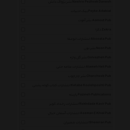
نشر پژواک دانش Nashre Pezhvak Danesh
پیک ادبیات Peyke Adabiat
نشر آموت Aamout Pub
ذکرا Zekra
انتشارات ابوعطا Abooata Pub
نشر نون Noon Pub
نشر گل واژه Golvazheh Pub
انتشارات علامه حلی Alameh Heli Pub
نشر چارچوب Charchoob Pub
انتشارات کتاب کوله پشتی Ketabe Koolehposhti Pub
پازینه Pazineh Publications
انتشارات رخداد کویر Rokhdade Kavir Pub
انتشارات آسمان خیال Aseman E Khial Pub
انتشارات شمیران Shemiran Pub