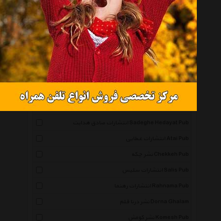
نشر آسیم Asim Pub
نشر بیدگل Bidgol
انتشارات دومان Douman Pub
نشر بوتیمار Bootimar Pub
انتشارات به نگار Behnegar Pub
انتشارات پرسون Porsoun Pub
انتشارات شهر آب Shahre Aab Pub
انتشارات صادق هدایت Sadeghe Hedayat Pub
انتشارات عطایی Atai Pub
نشر چکه Chekkeh Pub
انتشارات سلیس Salis Pub
انتشارات رهنما Rahnama Pub
نشر درنا قلم Dorna Ghalam
نشر کومش Komesh Pub