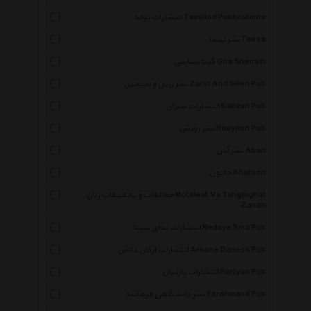
انتشارات تولد Tavallod Publications
نشر تیسا Teesa
گیتا شناسی Gita Shenasi
نشر زرین و سیمین Zarin And Simin Pub
انتشارات سبزان Sabzan Pub
نشر رویش Rooyesh Pub
نشر آبان Aban
خاتون Khatoon
مطالعات و تحقیقات زنان Motaleat Va Tahghighat
Zanan
انتشارات ندای سینا Nedaye Sina Pub
انتشارات ارکان دانش Arkane Danesh Pub
انتشارات پارتیان Partyan Pub
نشر دانشگاهی فرهمند Farahmand Pub