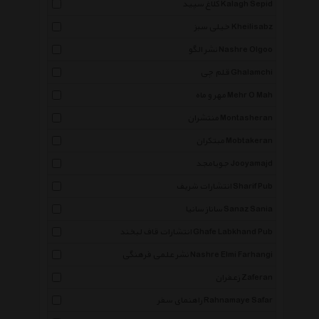
کلاغ سپید Kalagh Sepid
خیلی سبز Kheilisabz
نشر الگو Nashre Olgoo
قلم چی Ghalamchi
مهر و ماه Mehr O Mah
منتشران Montasheran
مبتکران Mobtakeran
جویامجد Jooyamajd
انتشارات شریف Sharif Pub
ساناز سانیا Sanaz Sania
انتشارات قاف لبخند Ghafe Labkhand Pub
نشر علمی فرهنگی Nashre Elmi Farhangi
زعفران Zaferan
راهنمای سفر Rahnamaye Safar