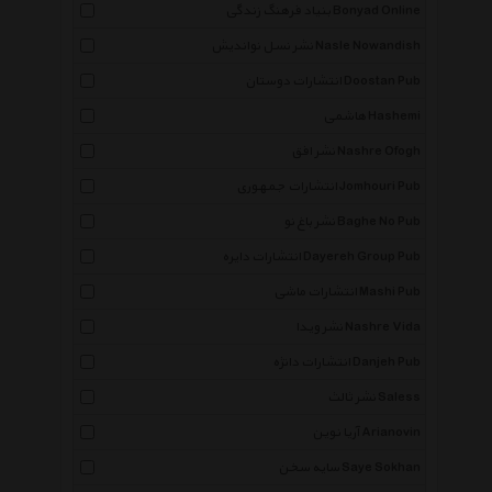
بنیاد فرهنگ زندگی Bonyad Online
نشر نسل نواندیش Nasle Nowandish
انتشارات دوستان Doostan Pub
هاشمی Hashemi
نشر افق Nashre Ofogh
انتشارات جمهوری Jomhouri Pub
نشر باغ نو Baghe No Pub
انتشارات دایره Dayereh Group Pub
انتشارات ماشی Mashi Pub
نشر ویدا Nashre Vida
انتشارات دانژه Danjeh Pub
نشر ثالث Saless
آریا نوین Arianovin
سایه سخن Saye Sokhan