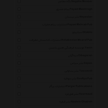
نگاه معاصر Negahe Moaser
پیام مشرق Payam Mashregh
نشر نیستان Neyestan
انتشارات پیام محراب Payam Mehrab Pub
استابیلو Stabilo
انتشارات کتابستان معرفت Ketabestan Moaref Pub
موسسه فرهنگی هنری یاسین Yasin
دیباگران Dibagaran
نشر سپاس Sepas
نشر یساولی Yassavoli
نشر سوفیا Soofiya Pub
انتشارات پرگار Pargar Publications
نشر هورمزد Hoormazd
نشر قطره Nashre Ghatreh