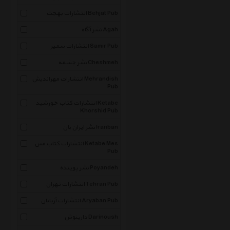
انتشارات بهجت Behjat Pub
نشر آگاه Agah
انتشارات سمیر Samir Pub
نشر چشمه Cheshmeh
انتشارات مهراندیش Mehrandish
Pub
انتشارات کتاب خورشید Ketabe
Khorshid Pub
نشر ایران بان Iranban
انتشارات کتاب مس Ketabe Mes
Pub
نشر پوینده Poyandeh
انتشارات تهران Tehran Pub
انتشارات آریابان Aryaban Pub
دارینوش Darinoush