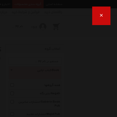
صفحه اصلی
گروه بندی محصولات
اخبار و 
راهنمای خرید
قوانین و شرایط خرید
درباره
×
ورود
ک
انتخاب گروه
ب
کتاب چاپی Book
همه گروهها
نشر نگاه Negah
انتشارات صابرین Saberin Book
Pub
انتشارات مجید Majid Pub