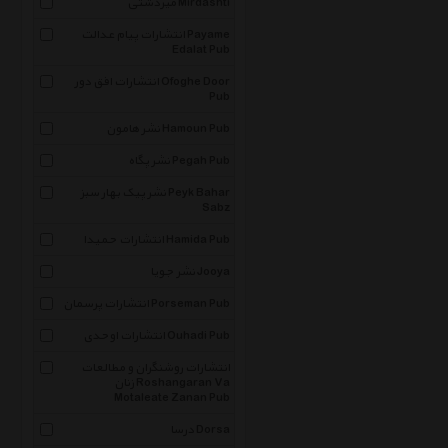
میردشتی Mirdashti
انتشارات پیام عدالت Payame
Edalat Pub
انتشارات افق دور Ofoghe Door
Pub
نشر هامون Hamoun Pub
نشر پگاه Pegah Pub
نشر پیک بهار سبز Peyk Bahar
Sabz
انتشارات حمیدا Hamida Pub
نشر جویا Jooya
انتشارات پرسمان Porseman Pub
انتشارات اوحدی Ouhadi Pub
انتشارات روشنگران و مطالعات
زنان Roshangaran Va
Motaleate Zanan Pub
درسا Dorsa