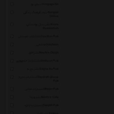
دنیای نو Donyaye No
بنیاد فرهنگ زندگی Bonyad
Online
نشر نسل نواندیش Nasle
Nowandish
انتشارات دوستان Doostan Pub
هاشمی Hashemi
نشر افق Nashre Ofogh
انتشارات جمهوری Jomhouri Pub
نشر باغ نو Baghe No Pub
انتشارات دایره Dayereh Group
Pub
انتشارات ماشی Mashi Pub
نشر ویدا Nashre Vida
انتشارات دانژه Danjeh Pub
نشر ثالث Saless