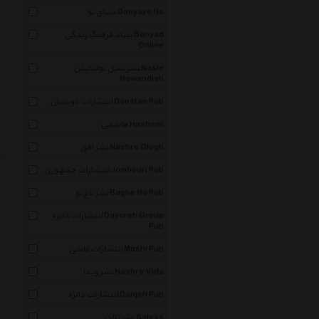
دنیای نو Donyaye No
بنیاد فرهنگ زندگی Bonyad
Online
نشر نسل نواندیش Nasle
Nowandish
انتشارات دوستان Doostan Pub
هاشمی Hashemi
نشر افق Nashre Ofogh
انتشارات جمهوری Jomhouri Pub
نشر باغ نو Baghe No Pub
انتشارات دایره Dayereh Group
Pub
انتشارات ماشی Mashi Pub
نشر ویدا Nashre Vida
انتشارات دانژه Danjeh Pub
نشر ثالث Saless