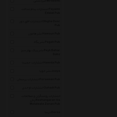
میردشتی Mirdashti
انتشارات پیام عدالت Payame
Edalat Pub
انتشارات افق دور Ofoghe Door
Pub
نشر هامون Hamoun Pub
نشر پگاه Pegah Pub
نشر پیک بهار سبز Peyk Bahar
Sabz
انتشارات حمیدا Hamida Pub
نشر جویا Jooya
انتشارات پرسمان Porseman Pub
انتشارات اوحدی Ouhadi Pub
انتشارات روشنگران و مطالعات
زنان Roshangaran Va
Motaleate Zanan Pub
درسا Dorsa