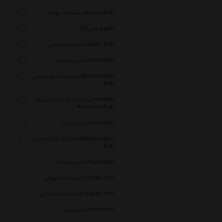
انتشارات بهجت Behjat Pub
نشر آگاه Agah
انتشارات سمیر Samir Pub
نشر چشمه Cheshmeh
انتشارات مهراندیش Mehrandish
Pub
انتشارات کتاب خورشید Ketabe
Khorshid Pub
نشر ایران بان Iranban
انتشارات کتاب مس Ketabe Mes
Pub
نشر پوینده Poyandeh
انتشارات تهران Tehran Pub
انتشارات آریابان Aryaban Pub
دارینوش Darinoush