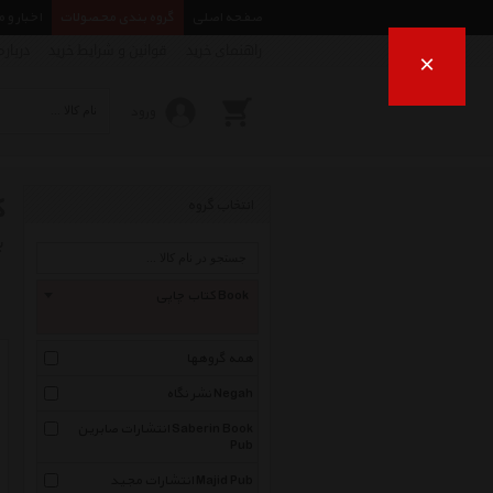
صفحه اصلی
گروه بندی محصولات
اخبار و 
راهنمای خرید
قوانین و شرایط خرید
درباره
×
ورود
ک
انتخاب گروه
ب
کتاب چاپی Book
همه گروهها
نشر نگاه Negah
انتشارات صابرین Saberin Book
Pub
انتشارات مجید Majid Pub