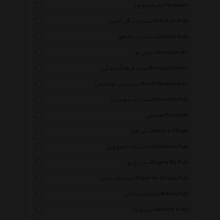
نشر فردوس Ferdows
انتشارات گل آذین Gol Azin Pub
انتشارات دالاهو Dalaho Pub
دنیای نو Donyaye No
بنیاد فرهنگ زندگی Bonyad Online
نشر نسل نواندیش Nasle Nowandish
انتشارات دوستان Doostan Pub
هاشمی Hashemi
نشر افق Nashre Ofogh
انتشارات جمهوری Jomhouri Pub
نشر باغ نو Baghe No Pub
انتشارات دایره Dayereh Group Pub
انتشارات ماشی Mashi Pub
نشر ویدا Nashre Vida