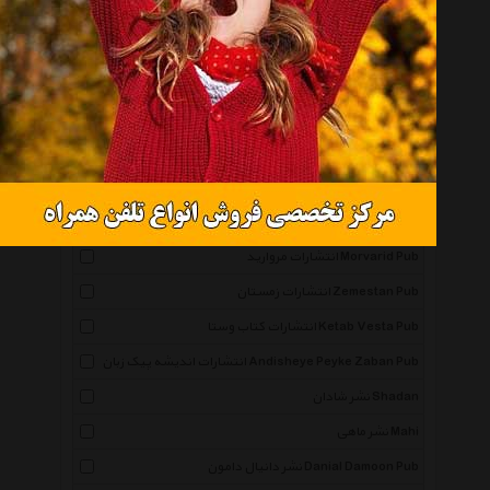
همه گروهها
نشر نگاه Negah
انتشارات صابرین Saberin Book Pub
انتشارات مجید Majid Pub
انتشارات توس Toos Pub
انتشارات ذهن آویز Zehn Aviz Pub
انتشارات مروارید Morvarid Pub
انتشارات زمستان Zemestan Pub
انتشارات کتاب وستا Ketab Vesta Pub
انتشارات اندیشه پیک زبان Andisheye Peyke Zaban Pub
نشر شادان Shadan
نشر ماهی Mahi
نشر دانیال دامون Danial Damoon Pub