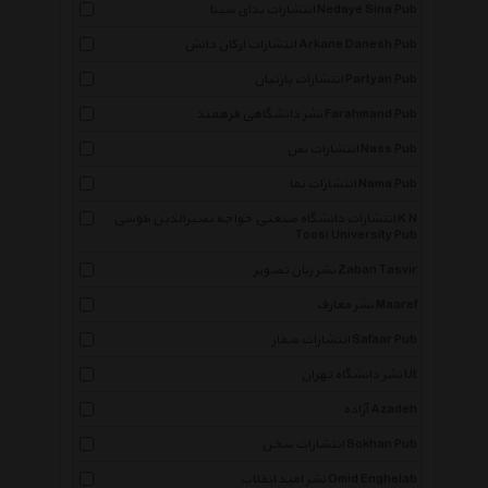
انتشارات ندای سینا Nedaye Sina Pub
انتشارات ارکان دانش Arkane Danesh Pub
انتشارات پارتیان Partyan Pub
نشر دانشگاهی فرهمند Farahmand Pub
انتشارات نص Nass Pub
انتشارات نما Nama Pub
انتشارات دانشگاه صنعتی خواجه نصیرالدین طوسی K N
Toosi University Pub
نشر زبان تصویر Zaban Tasvir
نشر معارف Maaref
انتشارات صفار Safaar Pub
نشر دانشگاه تهران Ut
آزاده Azadeh
انتشارات سخن Sokhan Pub
نشر امید انقلاب Omid Enghelab