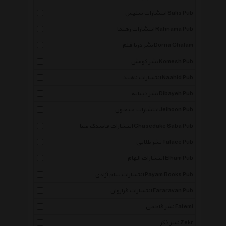
انتشارات سلیس Salis Pub
انتشارات رهنما Rahnama Pub
نشر درنا قلم Dorna Ghalam
نشر کومش Komesh Pub
انتشارات ناهید Naahid Pub
نشر دیبایه Dibayeh Pub
انتشارات جیحون Jeihoon Pub
انتشارات قاصدک صبا Ghasedake Saba Pub
نشر طلایی Talaee Pub
انتشارات الهام Elham Pub
انتشارات پیام آزادی Payam Books Pub
انتشارات فراروان Fararavan Pub
نشر فاطمی Fatemi
نشر ذکر Zekr