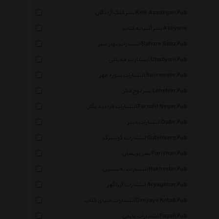
نشر کلک آزادگان Kelk Azadegan Pub
نشر آشیانه کتاب Ashyane
انتشارات بهار سبز Bahare Sabz Pub
انتشارات قدیانی Ghadyani Pub
انتشارات سوره مهر Sooremehr Pub
نشر لوح فکر Lohefekr Pub
انتشارات فرادید نگار Faradid Negar Pub
انتشارات دبیر Dabir Pub
انتشارات گوتنبرگ Gutenberg Pub
نشر پریشان Parishan Pub
انتشارات نخستین Nakhostin Pub
انتشارات آریاگهر Aryagohar Pub
انتشارات دنیای کتاب Donyaye Ketab Pub
انتشارات پاپلی Papoli Pub