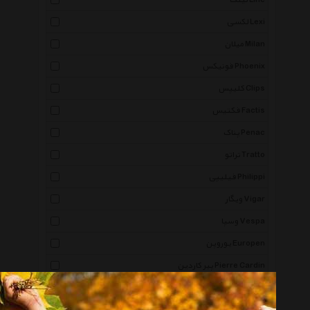
لینک Linc
لکسی Lexi
میلان Milan
فونیکس Phoenix
کلیپس Clips
فکتیس Factis
پناک Penac
تراتو Tratto
فیلیپی Philippi
ویگار Vigar
وسپا Vespa
یوروپن Europen
پیر کاردین Pierre Cardin
فوراور Forever