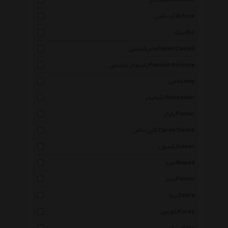
استدلر Staedtler
آرت لاین Artline
بیک Bic
فابر کاستل Faber Castell
پاپیولار ساینس Popular Science
لامی Lamy
اشنایدر Schneider
پارکر Parker
کارن داش Caran Dache
لکسون Lexon
مپد Maped
پنتر Panter
زبرا Zebra
کورس Kores