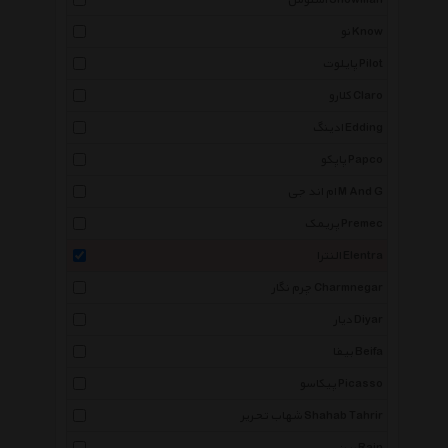
اسنومن Snowman
نو Know
پایلوت Pilot
کلارو Claro
ادینگ Edding
پاپکو Papco
ام اند جی M And G
پریمک Premec
النترا Elentra
چرم نگار Charmnegar
دیار Diyar
بیفا Beifa
پیکاسو Picasso
شهاب تحریر Shahab Tahrir