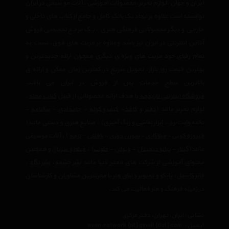
ایران و جهان ،لوازم تحریر،محصولات آموزشی ،آلات موسیقی در ایران
توانسته است علاوه بر ایجاد یک بانک کامل و جامع از کتاب های داخلی و
خارجی و دیگر محصولاتی فرهنگی هنری ، یک مرجع تخصصی فروش
آنلاین اینترنتی در ایران نیز باشد وعلاوه بر مزیت های فوق، نسبت به
تمام رقبای خود مزیت های ویژه ی دیگری همچون ارائه جدیدترین و
بهترین قیمت روز بازار، تحویل سریع در کمترین زمان ممکن و ارائه ی
بالاترین سطح خدمات پس از فروش در ایران می باشد.
فروشگاه اینترنتی تاریخچه
با هدف ارائه محصولاتی از قبیل
کتاب
مجله
,
لوازم تحریر مانند (
دفتر
و
کاغذ
-
کیف و کوله
-
جامدادی
–
سالنامه
-
تخته وایت‌برد
-
ابزار نقاشی و رنگ آمیزی
) ، صنایع هنری و دستی مانند(
فیروزه کوبی
-
میناکاری
-
سوزن دوزی
-
بافتنی
–
ترمه
) ، آلات موسیقی
مانند(
گیتار
-
پیانو دیجیتال
-
ویولن
-
فلوت
) ،‌
فیلم و سریال
و همچنین
محتوای آموزشی از شرکت های معتبر دنیا مانند
نشر چشمه
،
نشر نگاه
،
فابر کاستل
،
پاپکو
و
تصویر دنیای هنر
با مجربترین مشاوران و کارشناسان
در زمینه فرهنگ و هنر فعالیت می کند.
نشانی : ایران، تهران، دفتر مرکزی
ایمیل :
avan.network {at} gmail {dot} com