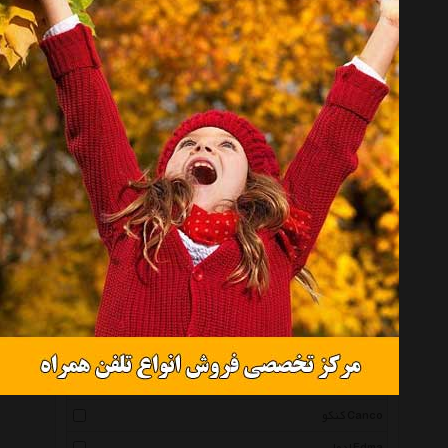
شیفر Sheafer
یونی بال Uniball
پرتوک Portok
ایپلمات Iplomat
چروتی 1881 Cerruti 1881
اریک کراوزه Erichkrause
نینا ریچی Nina Ricci
پست-ایت Post It
اینوکس Inox
هوگو باس Hugo Boss
کراس Cross
اسکای Sky
ویکتورینوکس Victorinox
کنکو Canco