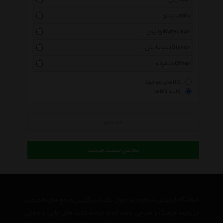
رین Rain
لانتو Lantu
واترمن Waterman
استایلیش Stylish
متفرقه Other
کالاهای موجود
کلیه کالاها
جستجو
نمایش لیست قیمت
فروشگاه اینترنتی تاریخچه به عنوان یکی از بزرگترین مرجع های تخصصی
در زمینه فرهنگ و هنر می باشد که با عرضه کتاب های چاپی و صوتی