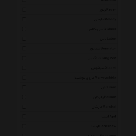
ادما Edma
ریور Rever
ملودی Melody
سی.کلاس C Class
لاتن Laton
سناتور Sennator
کینگ پن King Pen
شیائومی Xiaomi
ماروی یوشیدا Marvyuchida
کیان Kian
پلیکان Pelikan
مارشال Marshal
آپیت Apit
ارنشا Earnshaw