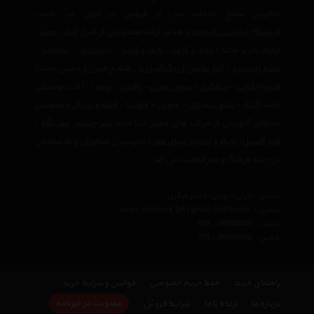
بالاترین سطح خدمات پس از فروش در ایران می باشد.
فروشگاه اینترنتی تاریخچه
با هدف ارائه محصولاتی از قبیل
کتاب
مجله
,
لوازم تحریر مانند (
دفتر
و
کاغذ
-
کیف و کوله
-
جامدادی
–
سالنامه
-
تخته وایت‌برد
-
ابزار نقاشی و رنگ آمیزی
) ، صنایع هنری و دستی مانند(
فیروزه کوبی
-
میناکاری
-
سوزن دوزی
-
بافتنی
–
ترمه
) ، آلات موسیقی
مانند(
گیتار
-
پیانو دیجیتال
-
ویولن
-
فلوت
) ،‌
فیلم و سریال
و همچنین
محتوای آموزشی از شرکت های معتبر دنیا مانند
نشر چشمه
،
نشر نگاه
،
فابر کاستل
،
پاپکو
و
تصویر دنیای هنر
با مجربترین مشاوران و کارشناسان
در زمینه فرهنگ و هنر فعالیت می کند.
نشانی : ایران، تهران، دفتر مرکزی
ایمیل :
avan.network {at} gmail {dot} com
تلفن :
021 - 00000000
فکس :
021 - 00000000
راهنمای خرید
حفظ حریم خصوصی
قوانین و شرایط خرید
عضویت در خبرنامه
درباره ما
ارتباط با ما
شرایط فروش