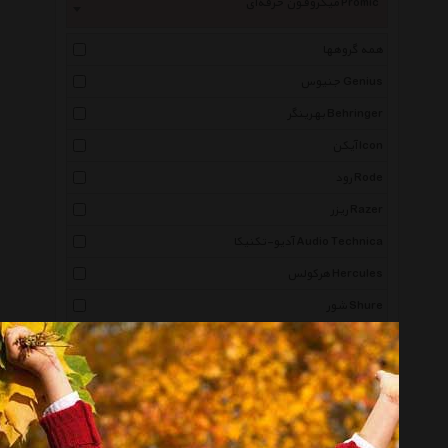
میکروفون حرفه‌ای Promic
همه گروهها
جنیوس Genius
بهرینگر Behringer
آیکن Icon
رود Rode
ریزر Razer
آدیو-تکنیکا Audio Technica
هرکولس Hercules
شور Shure
بلو Blue
آی کی مالتی مدیا Ik Multimedia
سنهایزر Sennheiser
ازدن Azden