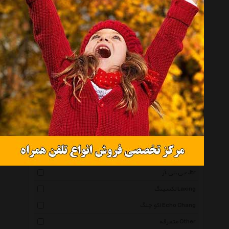
فایروال Firewall
اکو تک Echotak
جی بی ال Jbl
سونی Sony
سامسونگ Samsung
سومیک Somic
سوندکو Soundco
الکتروویس Electro Voice
توآ Toa
پی وی سیستم Pv System
جی.تی.آر Jtr
لکسینگ Laxing
اکو چنگ Echo Chang
متفرقه Other