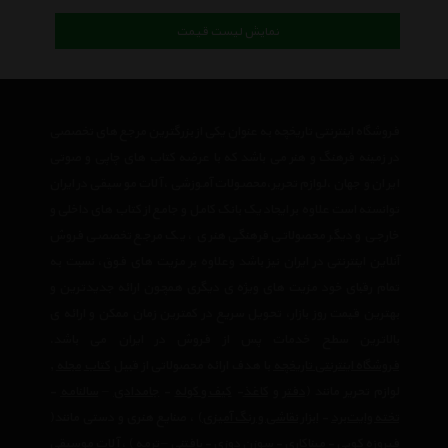
نمایش لیست قیمت
فروشگاه اینترنتی تاریخچه به عنوان یکی از بزرگترین مرجع های تخصصی
در زمینه فرهنگ و هنر می باشد که با عرضه کتاب های چاپی و صوتی
ایران و جهان ،لوازم تحریر،محصولات آموزشی ،آلات موسیقی در ایران
توانسته است علاوه بر ایجاد یک بانک کامل و جامع از کتاب های داخلی و
خارجی و دیگر محصولاتی فرهنگی هنری ، یک مرجع تخصصی فروش
آنلاین اینترنتی در ایران نیز باشد وعلاوه بر مزیت های فوق، نسبت به
تمام رقبای خود مزیت های ویژه ی دیگری همچون ارائه جدیدترین و
بهترین قیمت روز بازار، تحویل سریع در کمترین زمان ممکن و ارائه ی
بالاترین سطح خدمات پس از فروش در ایران می باشد.
فروشگاه اینترنتی تاریخچه
با هدف ارائه محصولاتی از قبیل
کتاب
مجله
,
لوازم تحریر مانند (
دفتر
و
کاغذ
-
کیف و کوله
-
جامدادی
–
سالنامه
-
تخته وایت‌برد
-
ابزار نقاشی و رنگ آمیزی
) ، صنایع هنری و دستی مانند(
فیروزه کوبی
-
میناکاری
-
سوزن دوزی
-
بافتنی
–
ترمه
) ، آلات موسیقی