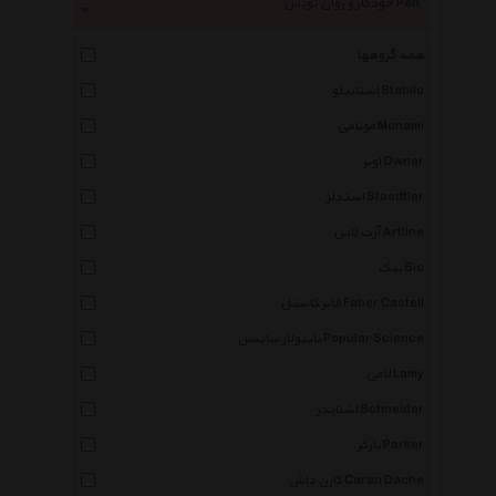
خودکار و روان نویس Pen
همه گروهها
استابیلو Stabilo
مونامی Monami
اونر Owner
استدلر Staedtler
آرت لاین Artline
بیک Bic
فابر کاستل Faber Castell
پاپیولار ساینس Popular Science
لامی Lamy
اشنایدر Schneider
پارکر Parker
کارن داش Caran Dache