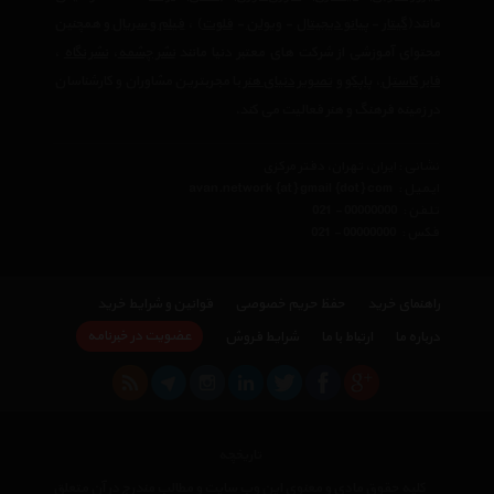
مانند(
گیتار
-
پیانو دیجیتال
-
ویولن
-
فلوت
) ،‌
فیلم و سریال
و همچنین
محتوای آموزشی از شرکت های معتبر دنیا مانند
نشر چشمه
،
نشر نگاه
،
فابر کاستل
،
پاپکو
و
تصویر دنیای هنر
با مجربترین مشاوران و کارشناسان
در زمینه فرهنگ و هنر فعالیت می کند.
نشانی : ایران، تهران، دفتر مرکزی
ایمیل :
avan.network {at} gmail {dot} com
تلفن :
021 - 00000000
فکس :
021 - 00000000
راهنمای خرید
حفظ حریم خصوصی
قوانین و شرایط خرید
عضویت در خبرنامه
درباره ما
ارتباط با ما
شرایط فروش
تاریخچه
کلیه حقوق مادی و معنوی این وب سایت و مطالب مندرج در آن متعلق