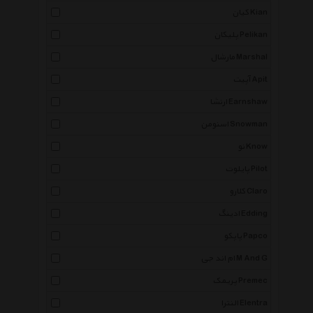
کیان Kian
پلیکان Pelikan
مارشال Marshal
آپیت Apit
ارنشا Earnshaw
اسنومن Snowman
نو Know
پایلوت Pilot
کلارو Claro
ادینگ Edding
پاپکو Papco
ام اند جی M And G
پریمک Premec
النترا Elentra