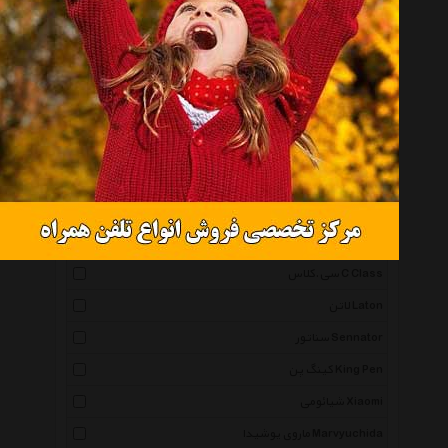
هوگو باس Hugo Boss
کراس Cross
اسکای Sky
ویکتورینوکس Victorinox
کنکو Canco
ادما Edma
ریور Rever
ملودی Melody
سی.کلاس C Class
لاتن Laton
سناتور Sennator
کینگ پن King Pen
شیائومی Xiaomi
ماروی یوشیدا Marvyuchida