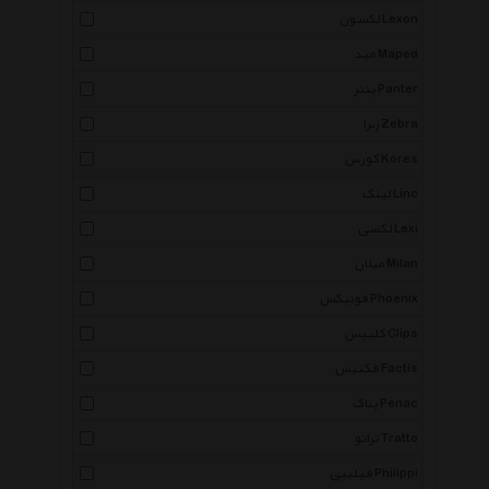
لکسون Lexon
مپد Maped
پنتر Panter
زبرا Zebra
کورس Kores
لینک Linc
لکسی Lexi
میلان Milan
فونیکس Phoenix
کلیپس Clips
فکتیس Factis
پناک Penac
تراتو Tratto
فیلیپی Philippi