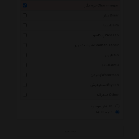
چرم نگار Charmnegar
دیار Diyar
بیفا Beifa
پیکاسو Picasso
شهاب تحریر Shahab Tahrir
رین Rain
لانتو Lantu
واترمن Waterman
استایلیش Stylish
متفرقه Other
کالاهای موجود
کلیه کالاها
جستجو