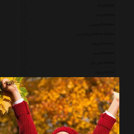
ویگار Vigar
وسپا Vespa
یوروپن Europen
پیر کاردین Pierre Cardin
فوراور Forever
شیفر Sheafer
یونی بال Uniball
پرتوک Portok
ایپلمات Iplomat
چروتی 1881 Cerruti 1881
اریک کراوزه Erichkrause
نینا ریچی Nina Ricci
پست-ایت Post It
اینوکس Inox