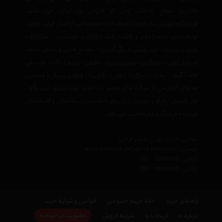
بالاترین سطح خدمات پس از فروش در ایران می باشد.
فروشگاه اینترنتی تاریخچه
با هدف ارائه محصولاتی از قبیل
کتاب
مجله
,
لوازم تحریر مانند (
دفتر
و
کاغذ
-
کیف و کوله
-
جامدادی
–
سالنامه
-
تخته وایت‌برد
-
ابزار نقاشی و رنگ آمیزی
) ، صنایع هنری و دستی مانند(
فیروزه کوبی
-
میناکاری
-
سوزن دوزی
-
بافتنی
–
ترمه
) ، آلات موسیقی
مانند(
گیتار
-
پیانو دیجیتال
-
ویولن
-
فلوت
) ،‌
فیلم و سریال
و همچنین
محتوای آموزشی از شرکت های معتبر دنیا مانند
نشر چشمه
،
نشر نگاه
،
فابر کاستل
،
پاپکو
و
تصویر دنیای هنر
با مجربترین مشاوران و کارشناسان
در زمینه فرهنگ و هنر فعالیت می کند.
نشانی : ایران، تهران، دفتر مرکزی
ایمیل :
avan.network {at} gmail {dot} com
تلفن :
021 - 00000000
فکس :
021 - 00000000
راهنمای خرید
حفظ حریم خصوصی
قوانین و شرایط خرید
عضویت در خبرنامه
درباره ما
ارتباط با ما
شرایط فروش