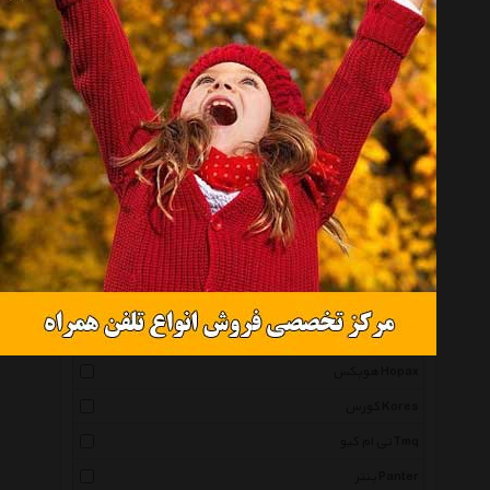
همه گروهها
مونامی Monami
آرت لاین Artline
اونر Owner
استدلر Staedtler
تسا Tesa
مارسابیت Marsabit
بیک Bic
اوهو Uhu
فابر کاستل Faber Castell
هوپکس Hopax
کورس Kores
تی ام کیو Tmq
پنتر Panter