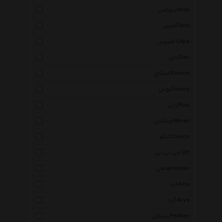
اینوکس Inox
فنس Fans
کلیپس Clips
دلی Deli
اسکاچ Scotch
آموس Amos
رازی Razi
وینکس Winex
کنکو Canco
جی تی تی Gtt
هامان Haman
اریا Aria
آریا Arya
پلیکان Pelikan