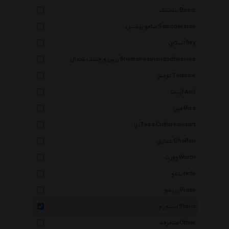
بیسیک Basic
صامو پرشین Samopersian
اسکای Sky
رزین و چسب شمال Shomalresinandadhesives
تومبو Tombow
آپیت Apit
میرا Mira
تزا Tesa Cultureandart
غفاری Ghaffari
وورث Wurth
اینفو Info
پریمو Primo
استورم Storm
متفرقه Other