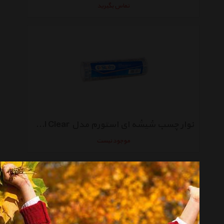
تماس بگیرید
نوار چسب شیشه ای استورم مدل Crystal Clear بسته 10عددی کد HL-136
موجود نیست
انتخاب گروه
چسب Glue