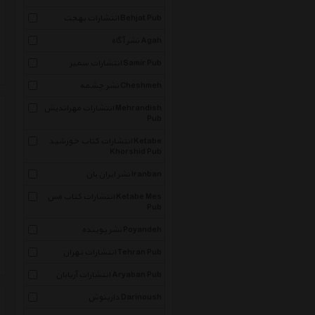
انتشارات بهجت Behjat Pub
نشر آگاه Agah
انتشارات سمیر Samir Pub
نشر چشمه Cheshmeh
انتشارات مهراندیش Mehrandish
Pub
انتشارات کتاب خورشید Ketabe
Khorshid Pub
نشر ایران بان Iranban
انتشارات کتاب مس Ketabe Mes
Pub
نشر پوینده Poyandeh
انتشارات تهران Tehran Pub
انتشارات آریابان Aryaban Pub
دارینوش Darinoush