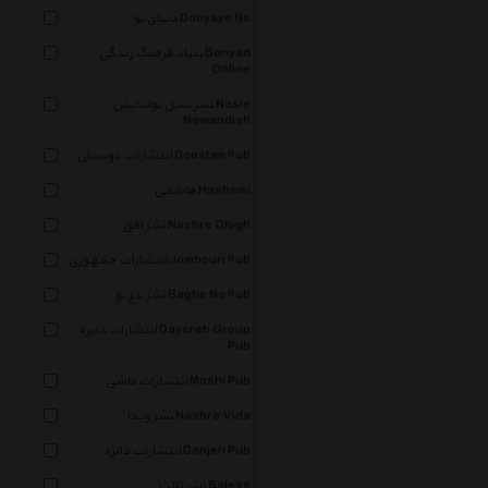
دنیای نو Donyaye No
بنیاد فرهنگ زندگی Bonyad
Online
نشر نسل نواندیش Nasle
Nowandish
انتشارات دوستان Doostan Pub
هاشمی Hashemi
نشر افق Nashre Ofogh
انتشارات جمهوری Jomhouri Pub
نشر باغ نو Baghe No Pub
انتشارات دایره Dayereh Group
Pub
انتشارات ماشی Mashi Pub
نشر ویدا Nashre Vida
انتشارات دانژه Danjeh Pub
نشر ثالث Saless