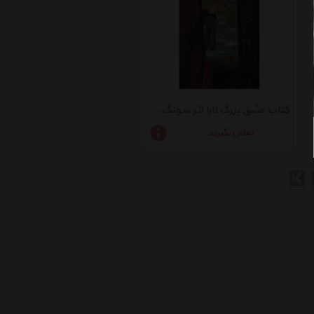
کتاب عشق بزرگ لارا اثر سونگ هیان یانگ - سلفون
تماس بگیرید