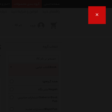
صفحه اصلی
گروه بندی محصولات
اخبار و 
راهنمای خرید
قوانین و شرایط خرید
درباره
×
ورود
ک
انتخاب گروه
ب
کتاب چاپی Book
همه گروهها
نشر نگاه Negah
انتشارات صابرین Saberin Book
Pub
انتشارات مجید Majid Pub