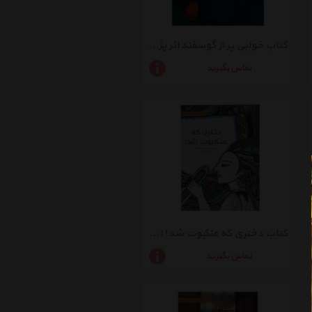
کتاب خوابی پر از گوسفند اثر پژمان رحیمی زاده - شومیز
تماس بگیرید
کتاب دختری که عنکبوت شد! اثر هیوجین ای - شومیز
تماس بگیرید