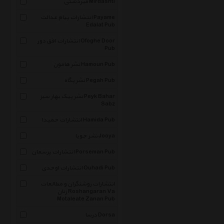
میردشتی Mirdashti
انتشارات پیام عدالت Payame
Edalat Pub
انتشارات افق دور Ofoghe Door
Pub
نشر هامون Hamoun Pub
نشر پگاه Pegah Pub
نشر پیک بهار سبز Peyk Bahar
Sabz
انتشارات حمیدا Hamida Pub
نشر جویا Jooya
انتشارات پرسمان Porseman Pub
انتشارات اوحدی Ouhadi Pub
انتشارات روشنگران و مطالعات
زنان Roshangaran Va
Motaleate Zanan Pub
درسا Dorsa