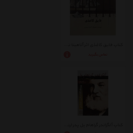
کتاب قایق کاغذی اثر آناهیتا تیموریان - شومیز
تماس بگیرید
کتاب آلگزاندر گراهام بل پدر ارتباطات مدرن اثر مایکل پولارد