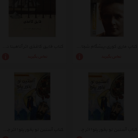
کتاب ماری کوری:پیشگام شجاع تحقیقات پرتوزایی اثر بورلی برچ
کتاب قایق کاغذی اثر آناهیتا تیموریان - سلفون
تماس بگیرید
تماس بگیرید
کتاب آستین نو بخور پلو! اثر چومی پارک - سلفون
کتاب آستین نو بخور پلو! اثر چومی پارک - شومیز