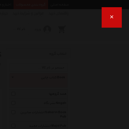
صفحه اصلی
گروه بندی محصولات
اخبار و 
راهنمای خرید
قوانین و شرایط خرید
درباره
×
ورود
ک
انتخاب گروه
ب
کتاب چاپی Book
همه گروهها
نشر نگاه Negah
انتشارات صابرین Saberin Book
Pub
انتشارات مجید Majid Pub