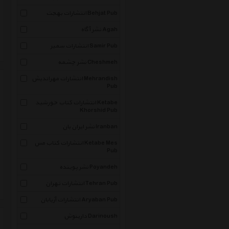
انتشارات بهجت Behjat Pub
نشر آگاه Agah
انتشارات سمیر Samir Pub
نشر چشمه Cheshmeh
انتشارات مهراندیش Mehrandish
Pub
انتشارات کتاب خورشید Ketabe
Khorshid Pub
نشر ایران بان Iranban
انتشارات کتاب مس Ketabe Mes
Pub
نشر پوینده Poyandeh
انتشارات تهران Tehran Pub
انتشارات آریابان Aryaban Pub
دارینوش Darinoush