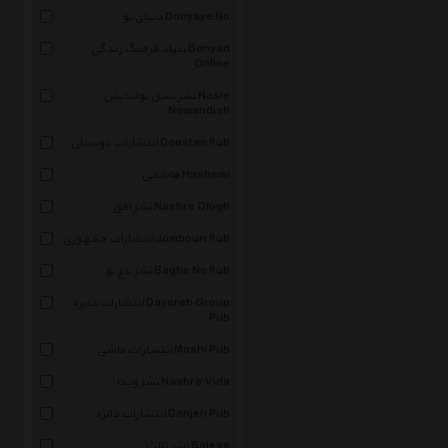
دنیای نو Donyaye No
بنیاد فرهنگ زندگی Bonyad
Online
نشر نسل نواندیش Nasle
Nowandish
انتشارات دوستان Doostan Pub
هاشمی Hashemi
نشر افق Nashre Ofogh
انتشارات جمهوری Jomhouri Pub
نشر باغ نو Baghe No Pub
انتشارات دایره Dayereh Group
Pub
انتشارات ماشی Mashi Pub
نشر ویدا Nashre Vida
انتشارات دانژه Danjeh Pub
نشر ثالث Saless