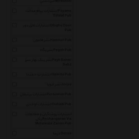
میردشتی Mirdashti
انتشارات پیام عدالت Payame
Edalat Pub
انتشارات افق دور Ofoghe Door
Pub
نشر هامون Hamoun Pub
نشر پگاه Pegah Pub
نشر پیک بهار سبز Peyk Bahar
Sabz
انتشارات حمیدا Hamida Pub
نشر جویا Jooya
انتشارات پرسمان Porseman Pub
انتشارات اوحدی Ouhadi Pub
انتشارات روشنگران و مطالعات
زنان Roshangaran Va
Motaleate Zanan Pub
درسا Dorsa