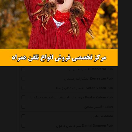
همه گروهها
نشر نگاه Negah
انتشارات صابرین Saberin Book Pub
انتشارات مجید Majid Pub
انتشارات توس Toos Pub
انتشارات ذهن آویز Zehn Aviz Pub
انتشارات مروارید Morvarid Pub
انتشارات زمستان Zemestan Pub
انتشارات کتاب وستا Ketab Vesta Pub
انتشارات اندیشه پیک زبان Andisheye Peyke Zaban Pub
نشر شادان Shadan
نشر ماهی Mahi
نشر دانیال دامون Danial Damoon Pub