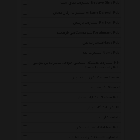
انتشارات ندای سینا Nedaye Sina Pub
انتشارات ارکان دانش Arkane Danesh Pub
انتشارات پارتیان Partyan Pub
نشر دانشگاهی فرهمند Farahmand Pub
انتشارات نص Nass Pub
انتشارات نما Nama Pub
انتشارات دانشگاه صنعتی خواجه نصیرالدین طوسی K N
Toosi University Pub
نشر زبان تصویر Zaban Tasvir
نشر معارف Maaref
انتشارات صفار Safaar Pub
نشر دانشگاه تهران Ut
آزاده Azadeh
انتشارات سخن Sokhan Pub
نشر امید انقلاب Omid Enghelab