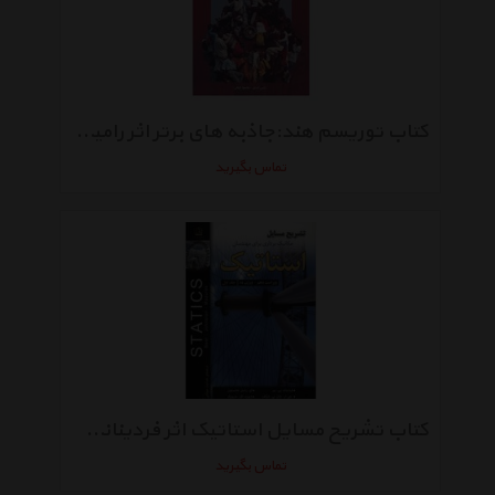
کتاب توریسم هند:جاذبه های برتر اثر رامین اسدی،محمود دریائی
تماس بگیرید
کتاب تشریح مسایل استاتیک اثر فردیناند پی. بیر - جلد اول
تماس بگیرید