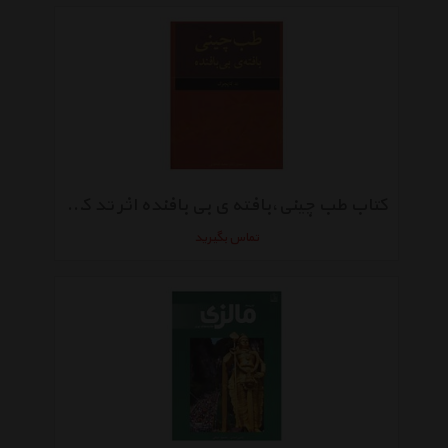
کتاب طب چینی،بافته ی بی بافنده اثر تد کاپچوک
تماس بگیرید