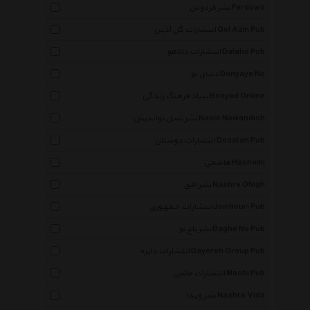
نشر فردوس Ferdows
انتشارات گل آذین Gol Azin Pub
انتشارات دالاهو Dalaho Pub
دنیای نو Donyaye No
بنیاد فرهنگ زندگی Bonyad Online
نشر نسل نواندیش Nasle Nowandish
انتشارات دوستان Doostan Pub
هاشمی Hashemi
نشر افق Nashre Ofogh
انتشارات جمهوری Jomhouri Pub
نشر باغ نو Baghe No Pub
انتشارات دایره Dayereh Group Pub
انتشارات ماشی Mashi Pub
نشر ویدا Nashre Vida