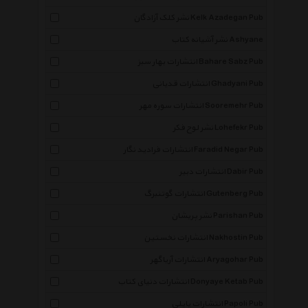
نشر کلک آزادگان Kelk Azadegan Pub
نشر آشیانه کتاب Ashyane
انتشارات بهار سبز Bahare Sabz Pub
انتشارات قدیانی Ghadyani Pub
انتشارات سوره مهر Sooremehr Pub
نشر لوح فکر Lohefekr Pub
انتشارات فرادید نگار Faradid Negar Pub
انتشارات دبیر Dabir Pub
انتشارات گوتنبرگ Gutenberg Pub
نشر پریشان Parishan Pub
انتشارات نخستین Nakhostin Pub
انتشارات آریاگهر Aryagohar Pub
انتشارات دنیای کتاب Donyaye Ketab Pub
انتشارات پاپلی Papoli Pub