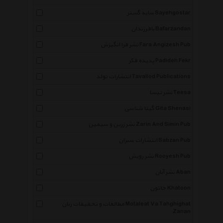
سایه گستر Sayehgostar
بافرزندان Bafarzandan
نشر فرا انگیزش Fara Angizesh Pub
پدیده فکر Padideh Fekr
انتشارات تولد Tavallod Publications
نشر تیسا Teesa
گیتا شناسی Gita Shenasi
نشر زرین و سیمین Zarin And Simin Pub
انتشارات سبزان Sabzan Pub
نشر رویش Rooyesh Pub
نشر آبان Aban
خاتون Khatoon
مطالعات و تحقیقات زنان Motaleat Va Tahghighat
Zanan