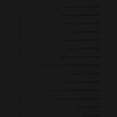
انتشارات سلیس Salis Pub
انتشارات رهنما Rahnama Pub
نشر درنا قلم Dorna Ghalam
نشر کومش Komesh Pub
انتشارات ناهید Naahid Pub
نشر دیبایه Dibayeh Pub
انتشارات جیحون Jeihoon Pub
انتشارات قاصدک صبا Ghasedake Saba Pub
نشر طلایی Talaee Pub
انتشارات الهام Elham Pub
انتشارات پیام آزادی Payam Books Pub
انتشارات فراروان Fararavan Pub
نشر فاطمی Fatemi
نشر ذکر Zekr