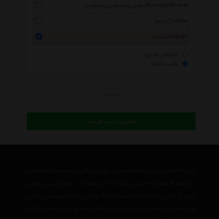
صوتی و تصویری سروش Soroush Brand
چیبو Tchibo
متفرقه Other
کالاهای موجود
کلیه کالاها
جستجو
نمایش لیست قیمت
فروشگاه اینترنتی تاریخچه به عنوان یکی از بزرگترین مرجع های تخصصی
در زمینه فرهنگ و هنر می باشد که با عرضه کتاب های چاپی و صوتی
ایران و جهان ،لوازم تحریر،محصولات آموزشی ،آلات موسیقی در ایران
توانسته است علاوه بر ایجاد یک بانک کامل و جامع از کتاب های داخلی و