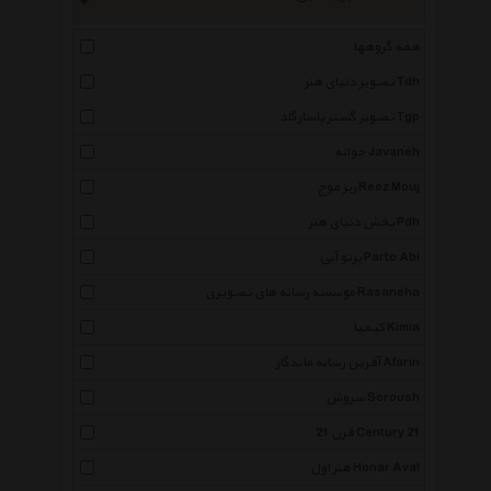
همه گروهها
تصویر دنیای هنر Tdh
تصویر گستر پاسارگاد Tgp
جوانه Javaneh
ریز موج Reez Mouj
پخش دنیای هنر Pdh
پرتو آبی Parto Abi
موسسه رسانه های تصویری Rasaneha
کیمیا Kimia
آفرین رسانه ماندگار Afarin
سروش Soroush
قرن 21 Century 21
هنر اول Honar Aval