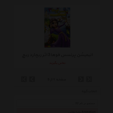
انیمیشن پرنسس قوها3 اثر ریچارد ریچ
تماس بگیرید
صفحه 1 از 5
انتخاب گروه
پویا نمایی Animation