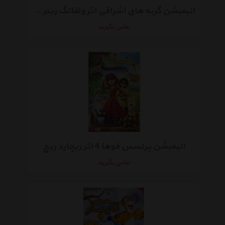
انیمیشن گربه های اشرافی اثر ولفانگ ریترمن
تماس بگیرید
انیمیشن پرنسس قوها 4 اثر ریچارد ریچ
تماس بگیرید