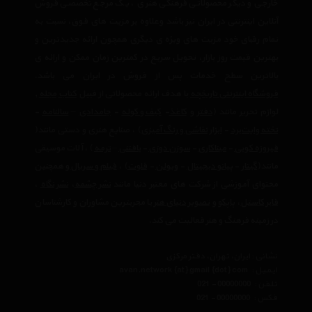
خارجی و دیگر محصولاتی فرهنگی هنری ، یک مرجع تخصصی فروش
آنلاین اینترنتی در ایران نیز باشد وعلاوه بر مزیت های فوق، نسبت به
تمام رقبای خود مزیت های ویژه ی دیگری همچون ارائه جدیدترین و
بهترین قیمت روز بازار، تحویل سریع در کمترین زمان ممکن و ارائه ی
بالاترین سطح خدمات پس از فروش در ایران می باشد.
فروشگاه اینترنتی تاریخچه
با هدف ارائه محصولاتی از قبیل
کتاب
مجله
,
لوازم تحریر مانند (
دفتر
و
کاغذ
-
کیف و کوله
-
جامدادی
–
سالنامه
-
تخته وایت‌برد
-
ابزار نقاشی و رنگ آمیزی
) ، صنایع هنری و دستی مانند(
فیروزه کوبی
-
میناکاری
-
سوزن دوزی
-
بافتنی
–
ترمه
) ، آلات موسیقی
مانند(
گیتار
-
پیانو دیجیتال
-
ویولن
-
فلوت
) ،‌
فیلم و سریال
و همچنین
محتوای آموزشی از شرکت های معتبر دنیا مانند
نشر چشمه
،
نشر نگاه
،
فابر کاستل
،
پاپکو
و
تصویر دنیای هنر
با مجربترین مشاوران و کارشناسان
در زمینه فرهنگ و هنر فعالیت می کند.
نشانی : ایران، تهران، دفتر مرکزی
ایمیل :
avan.network {at} gmail {dot} com
تلفن :
021 - 00000000
فکس :
021 - 00000000