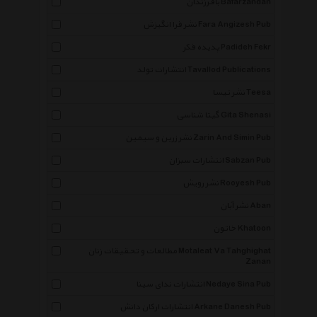
بافرزندان Bafarzandan
نشر فرا انگیزش Fara Angizesh Pub
پدیده فکر Padideh Fekr
انتشارات تولد Tavallod Publications
نشر تیسا Teesa
گیتا شناسی Gita Shenasi
نشر زرین و سیمین Zarin And Simin Pub
انتشارات سبزان Sabzan Pub
نشر رویش Rooyesh Pub
نشر آبان Aban
خاتون Khatoon
مطالعات و تحقیقات زنان Motaleat Va Tahghighat
Zanan
انتشارات ندای سینا Nedaye Sina Pub
انتشارات ارکان دانش Arkane Danesh Pub