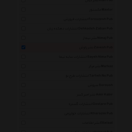
نشر کیان Kian Pub
مکستور Maxtor
انتشارات فروزش Forouzesh Pub
انتشارات دهکده زبان Dehkadeh Zaban Pub
نشر نیماژ Nimaj Pub
نشر زاوش Zavesh Pub
انتشارات سایه نیما Sayeh Nima Pub
نشر مرکز Markaz
انتشارات طرح نو Tarheh No Pub
سروش Soroush
نشر امیر کبیر Amir Kabir
انتشارات گستره Gostare Pub
انتشارات خوارزمی Kharazmi Pub
×
نشر اطلاعات Ettelaat