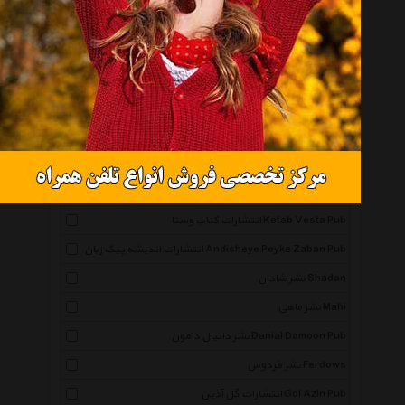
نشر نگاه Negah
انتشارات صابرین Saberin Book Pub
انتشارات مجید Majid Pub
انتشارات توس Toos Pub
انتشارات ذهن آویز Zehn Aviz Pub
انتشارات مروارید Morvarid Pub
انتشارات زمستان Zemestan Pub
انتشارات کتاب وستا Ketab Vesta Pub
انتشارات اندیشه پیک زبان Andisheye Peyke Zaban Pub
نشر شادان Shadan
نشر ماهی Mahi
نشر دانیال دامون Danial Damoon Pub
نشر فردوس Ferdows
انتشارات گل آذین Gol Azin Pub