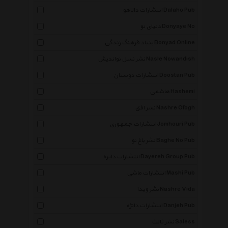
انتشارات دالاهو Dalaho Pub
دنیای نو Donyaye No
بنیاد فرهنگ زندگی Bonyad Online
نشر نسل نواندیش Nasle Nowandish
انتشارات دوستان Doostan Pub
هاشمی Hashemi
نشر افق Nashre Ofogh
انتشارات جمهوری Jomhouri Pub
نشر باغ نو Baghe No Pub
انتشارات دایره Dayereh Group Pub
انتشارات ماشی Mashi Pub
نشر ویدا Nashre Vida
انتشارات دانژه Danjeh Pub
نشر ثالث Saless