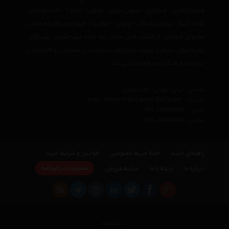
فیروزه کوبی
-
میناکاری
-
سوزن دوزی
-
بافتنی
–
ترمه
) ، آلات موسیقی
مانند(
گیتار
-
پیانو دیجیتال
-
ویولن
-
فلوت
) ،‌
فیلم و سریال
و همچنین
محتوای آموزشی از شرکت های معتبر دنیا مانند
نشر چشمه
،
نشر نگاه
،
فابر کاستل
،
پاپکو
و
تصویر دنیای هنر
با مجربترین مشاوران و کارشناسان
در زمینه فرهنگ و هنر فعالیت می کند.
نشانی : ایران، تهران، دفتر مرکزی
ایمیل :
avan.network {at} gmail {dot} com
تلفن :
021 - 00000000
فکس :
021 - 00000000
راهنمای خرید
حفظ حریم خصوصی
قوانین و شرایط خرید
عضویت در خبرنامه
درباره ما
ارتباط با ما
شرایط فروش
تاریخچه