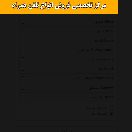
فابل Fabl
راشین الفبا Rushin Alefba
کیدوز Kidoz
کلیپس Clips
کاپرو Kapro
آوای تحریر Avayetahrir
هاردن Harden
عود Oood
صامو پرشین Samopersian
استنلی Stanley
متفرقه Other
کالاهای موجود
کلیه کالاها
جستجو