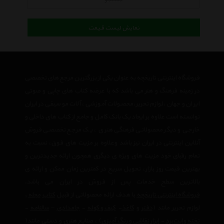
نمایش لیست قیمت
فروشگاه اینترنتی تاریخچه به عنوان یکی از بزرگترین مرجع های تخصصی
در زمینه فرهنگ و هنر می باشد که با عرضه کتاب های چاپی و صوتی
ایران و جهان ،لوازم تحریر،محصولات آموزشی ،آلات موسیقی در ایران
توانسته است علاوه بر ایجاد یک بانک کامل و جامع از کتاب های داخلی و
خارجی و دیگر محصولاتی فرهنگی هنری ، یک مرجع تخصصی فروش
آنلاین اینترنتی در ایران نیز باشد وعلاوه بر مزیت های فوق، نسبت به
تمام رقبای خود مزیت های ویژه ی دیگری همچون ارائه جدیدترین و
بهترین قیمت روز بازار، تحویل سریع در کمترین زمان ممکن و ارائه ی
بالاترین سطح خدمات پس از فروش در ایران می باشد.
فروشگاه اینترنتی تاریخچه
با هدف ارائه محصولاتی از قبیل
کتاب
مجله
,
لوازم تحریر مانند (
دفتر
و
کاغذ
-
کیف و کوله
-
جامدادی
–
سالنامه
-
تخته وایت‌برد
-
ابزار نقاشی و رنگ آمیزی
) ، صنایع هنری و دستی مانند(