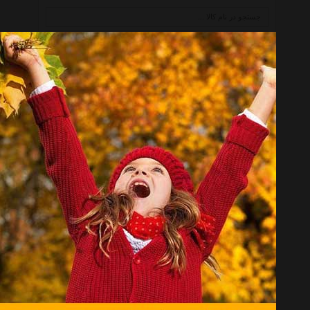
خط کش Ruler
همه گروهها
استدلر Staedtler
کوه نور Koh I Noor
روترینگ Rotring
فابر کاستل Faber Castell
مپد Maped
هلیکس آکسفورد Helix Oxford
میلان Milan
اونر Owner
نشر یساولی Yassavoli
آریا Arya