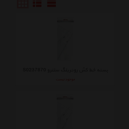
بسته خط کش روترینگ سنترو S0237870
موجود نیست