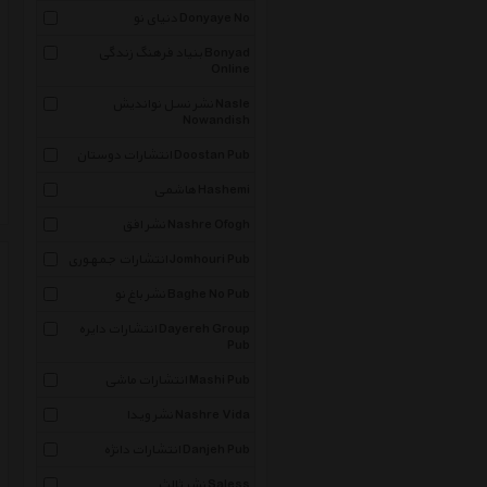
دنیای نو Donyaye No
بنیاد فرهنگ زندگی Bonyad
Online
نشر نسل نواندیش Nasle
Nowandish
انتشارات دوستان Doostan Pub
هاشمی Hashemi
نشر افق Nashre Ofogh
انتشارات جمهوری Jomhouri Pub
نشر باغ نو Baghe No Pub
انتشارات دایره Dayereh Group
Pub
انتشارات ماشی Mashi Pub
نشر ویدا Nashre Vida
انتشارات دانژه Danjeh Pub
نشر ثالث Saless