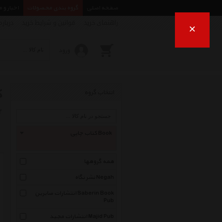
صفحه اصلی
گروه بندی محصولات
اخبار و 
راهنمای خرید
قوانین و شرایط خرید
درباره
×
ورود
ک
انتخاب گروه
ب
کتاب چاپی Book
همه گروهها
نشر نگاه Negah
انتشارات صابرین Saberin Book
Pub
انتشارات مجید Majid Pub