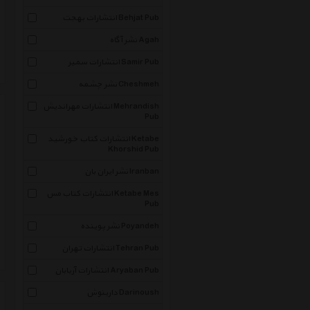
انتشارات بهجت Behjat Pub
نشر آگاه Agah
انتشارات سمیر Samir Pub
نشر چشمه Cheshmeh
انتشارات مهراندیش Mehrandish
Pub
انتشارات کتاب خورشید Ketabe
Khorshid Pub
نشر ایران بان Iranban
انتشارات کتاب مس Ketabe Mes
Pub
نشر پوینده Poyandeh
انتشارات تهران Tehran Pub
انتشارات آریابان Aryaban Pub
دارینوش Darinoush