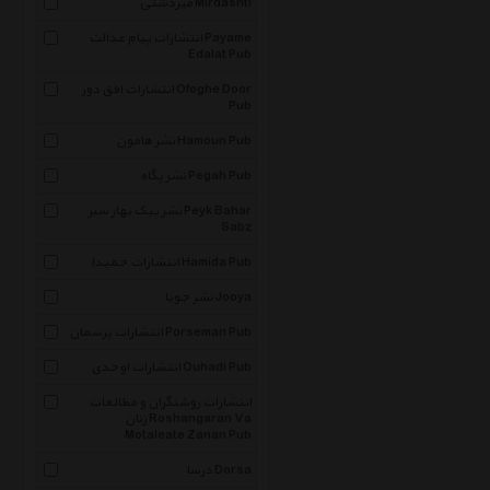
میردشتی Mirdashti
انتشارات پیام عدالت Payame
Edalat Pub
انتشارات افق دور Ofoghe Door
Pub
نشر هامون Hamoun Pub
نشر پگاه Pegah Pub
نشر پیک بهار سبز Peyk Bahar
Sabz
انتشارات حمیدا Hamida Pub
نشر جویا Jooya
انتشارات پرسمان Porseman Pub
انتشارات اوحدی Ouhadi Pub
انتشارات روشنگران و مطالعات
زنان Roshangaran Va
Motaleate Zanan Pub
درسا Dorsa