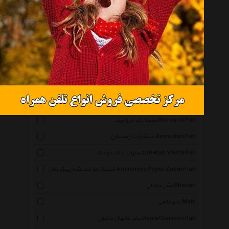
همه گروهها
نشر نگاه Negah
انتشارات صابرین Saberin Book Pub
انتشارات مجید Majid Pub
انتشارات توس Toos Pub
انتشارات ذهن آویز Zehn Aviz Pub
انتشارات مروارید Morvarid Pub
انتشارات زمستان Zemestan Pub
انتشارات کتاب وستا Ketab Vesta Pub
انتشارات اندیشه پیک زبان Andisheye Peyke Zaban Pub
نشر شادان Shadan
نشر ماهی Mahi
نشر دانیال دامون Danial Damoon Pub