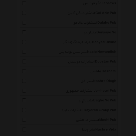
نشر فردوس Ferdows
انتشارات گل آذین Gol Azin Pub
انتشارات دالاهو Dalaho Pub
دنیای نو Donyaye No
بنیاد فرهنگ زندگی Bonyad Online
نشر نسل نواندیش Nasle Nowandish
انتشارات دوستان Doostan Pub
هاشمی Hashemi
نشر افق Nashre Ofogh
انتشارات جمهوری Jomhouri Pub
نشر باغ نو Baghe No Pub
انتشارات دایره Dayereh Group Pub
انتشارات ماشی Mashi Pub
نشر ویدا Nashre Vida