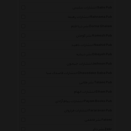
انتشارات سلیس Salis Pub
انتشارات رهنما Rahnama Pub
نشر درنا قلم Dorna Ghalam
نشر کومش Komesh Pub
انتشارات ناهید Naahid Pub
نشر دیبایه Dibayeh Pub
انتشارات جیحون Jeihoon Pub
انتشارات قاصدک صبا Ghasedake Saba Pub
نشر طلایی Talaee Pub
انتشارات الهام Elham Pub
انتشارات پیام آزادی Payam Books Pub
انتشارات فراروان Fararavan Pub
نشر فاطمی Fatemi
نشر ذکر Zekr