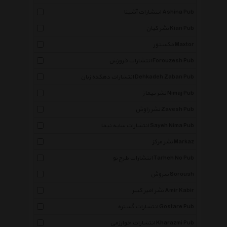
انتشارات آشینا Ashina Pub
نشر کیان Kian Pub
مکستور Maxtor
انتشارات فروزش Forouzesh Pub
انتشارات دهکده زبان Dehkadeh Zaban Pub
نشر نیماژ Nimaj Pub
نشر زاوش Zavesh Pub
انتشارات سایه نیما Sayeh Nima Pub
نشر مرکز Markaz
انتشارات طرح نو Tarheh No Pub
سروش Soroush
نشر امیر کبیر Amir Kabir
×
انتشارات گستره Gostare Pub
انتشارات خوارزمی Kharazmi Pub