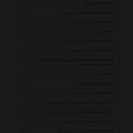
نشر پگاه Pegah Pub
نشر پیک بهار سبز Peyk Bahar Sabz
انتشارات حمیدا Hamida Pub
نشر جویا Jooya
انتشارات پرسمان Porseman Pub
انتشارات اوحدی Ouhadi Pub
انتشارات روشنگران و مطالعات زنان Roshangaran Va
Motaleate Zanan Pub
درسا Dorsa
انتشارات نیریز Neyriz Pub
نشر چکاوک Chakavak Pub
انتشارات آوای چکامه Avaye Chakameh Pub
انتشارات سیمای دانش Simaye Danesh Pub
انتشارات روزنه کار Rozaneh Kar Pub
انتشارات جامه دران Jamehdaran Pub