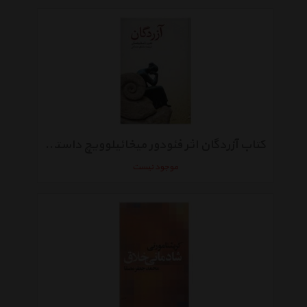
کتاب آزردگان اثر فئودور میخائیلوویچ داستایوفسکی
موجود نیست