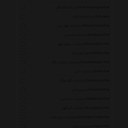
نشر کلک آزادگان Kelk Azadegan Pub
نشر آشیانه کتاب Ashyane
انتشارات بهار سبز Bahare Sabz Pub
انتشارات قدیانی Ghadyani Pub
انتشارات سوره مهر Sooremehr Pub
نشر لوح فکر Lohefekr Pub
انتشارات فرادید نگار Faradid Negar Pub
انتشارات دبیر Dabir Pub
انتشارات گوتنبرگ Gutenberg Pub
نشر پریشان Parishan Pub
انتشارات نخستین Nakhostin Pub
انتشارات آریاگهر Aryagohar Pub
انتشارات دنیای کتاب Donyaye Ketab Pub
انتشارات پاپلی Papoli Pub