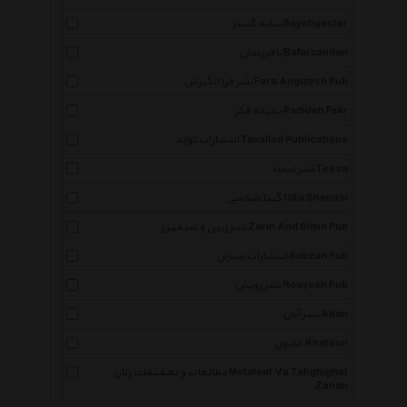
سایه گستر Sayehgostar
بافرزندان Bafarzandan
نشر فرا انگیزش Fara Angizesh Pub
پدیده فکر Padideh Fekr
انتشارات تولد Tavallod Publications
نشر تیسا Teesa
گیتا شناسی Gita Shenasi
نشر زرین و سیمین Zarin And Simin Pub
انتشارات سبزان Sabzan Pub
نشر رویش Rooyesh Pub
نشر آبان Aban
خاتون Khatoon
مطالعات و تحقیقات زنان Motaleat Va Tahghighat
Zanan