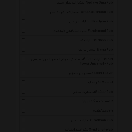
انتشارات ندای سینا Nedaye Sina Pub
انتشارات ارکان دانش Arkane Danesh Pub
انتشارات پارتیان Partyan Pub
نشر دانشگاهی فرهمند Farahmand Pub
انتشارات نص Nass Pub
انتشارات نما Nama Pub
انتشارات دانشگاه صنعتی خواجه نصیرالدین طوسی K N
Toosi University Pub
نشر زبان تصویر Zaban Tasvir
نشر معارف Maaref
انتشارات صفار Safaar Pub
نشر دانشگاه تهران Ut
آزاده Azadeh
انتشارات سخن Sokhan Pub
نشر امید انقلاب Omid Enghelab