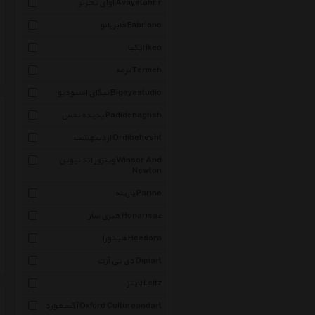
آوای تحریر Avayetahrir
فابریانو Fabriano
ایکیا Ikea
ترمه Termeh
بیگای استودیو Bigeyestudio
پدیده نقش Padidenaghsh
اردیبهشت Ordibehesht
وینزور اند نیوتن Winsor And
Newton
پارینه Parine
هنری ساز Honarisaz
هیدورا Heedora
دی پی آرت Dipiart
لایتز Leitz
آکسفورد Oxford Cultureandart