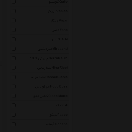
کوییلو Quilo
ژاپیکو Japico
ویگار Vigar
فنس Fans
سم S.A.M
میردشتی Mirdashti
چروتی 1881 Cerruti 1881
نینا ریچی Nina Ricci
هانه موله Hahnemuehle
هوگو باس Hugo Boss
کلاس ممو Class Memo
تیک Tik
پاپکو Papco
گوشه Gooshe