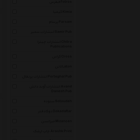
فطرس Fotros
کیمیا Kimia
پرسام Parsam
انتشارات سمیر Samir Pub
انتشارات چیترا Chitra
Publications
کراس Cross
لاتن Laton
انتشارات پرتقال Porteghal Pub
انتشارات آوند دانش Avand
Danesh Pub
ستوده Sotoudeh
دوکادفتر Dokadaftar
میزانسن Mizancen
چاپ ارشک Arashk Print