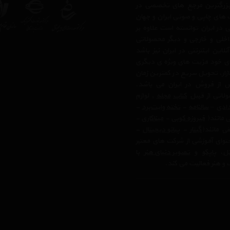
ز بزرگترین مرجع های تخصصی در
 های چاپی و صوتی ایران و جهان
در ایران توانسته است علاوه بر
اخلی و خارجی و دیگر محصولاتی
ن اینترنتی در ایران نیز باشد
بای خود مزیت های ویژه ی دیگری
زار، تحویل سریع در کمترین زمان
 از فروش در ایران می باشد.
لاتی از قبیل
کتاب
مجله
, لوازم
ادی
–
سالنامه
-
تخته وایت‌برد
-
ی مانند(
فیروزه کوبی
-
میناکاری
-
ی مانند(
گیتار
-
پیانو دیجیتال
-
وای آموزشی از شرکت های معتبر
تل
،
پاپکو
و
تصویر دنیای هنر
با
 و هنر فعالیت می کند.