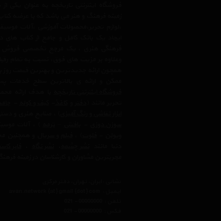
فروشگاه اینترنتی تاریخچه به عنوان یکی ا
زمینه فرهنگ و هنر می باشد که با عرضه کتاب
،لوازم تحریر،محصولات آموزشی ،آلات موسیقی 
ایجاد یک بانک کامل و جامع از کتاب های د
فرهنگی هنری ، یک مرجع تخصصی فروش آنلای
وعلاوه بر مزیت های فوق، نسبت به تمام رق
همچون ارائه جدیدترین و بهترین قیمت روز با
ممکن و ارائه ی بالاترین سطح خدمات پس
فروشگاه اینترنتی تاریخچه
با هدف ارائه محصو
تحریر مانند (
دفتر
و
کاغذ
-
کیف و کوله
-
جامد
ابزار نقاشی و رنگ آمیزی
) ، صنایع هنری و دست
سوزن دوزی
-
بافتنی
–
ترمه
) ، آلات موسیق
ویولن
-
فلوت
) ،‌
فیلم و سریال
و همچنین محت
دنیا مانند
نشر چشمه
،
نشر نگاه
،
فابر کاس
مجربترین مشاوران و کارشناسان در زمینه فرهنگ
نشانی : ایران، تهران، دفتر مرکزی
ایمیل :
avan.network {at} gmail {dot} com
تلفن :
021 - 00000000
فکس :
021 - 00000000