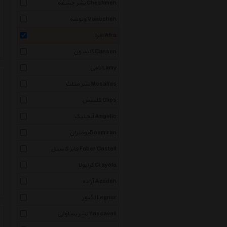
نشر چشمه Cheshmeh
ونوشه Vanosheh
افرا Afra
کانسون Canson
لامی Lamy
نشر مثلث Mosallas
کلیپس Clips
آنجلیک Angelic
بومیران Boomiran
فابر کاستل Faber Castell
کرایولا Crayola
آزاده Azadeh
لگنور Legnor
نشر یساولی Yassavoli