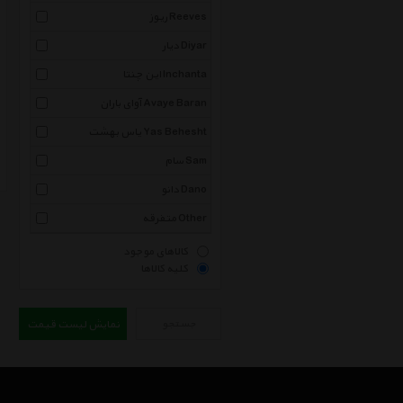
ریوز Reeves
دیار Diyar
این چنتا Inchanta
آوای باران Avaye Baran
یاس بهشت Yas Behesht
سام Sam
دانو Dano
متفرقه Other
کالاهای موجود
کلیه کالاها
جستجو
نمایش لیست قیمت