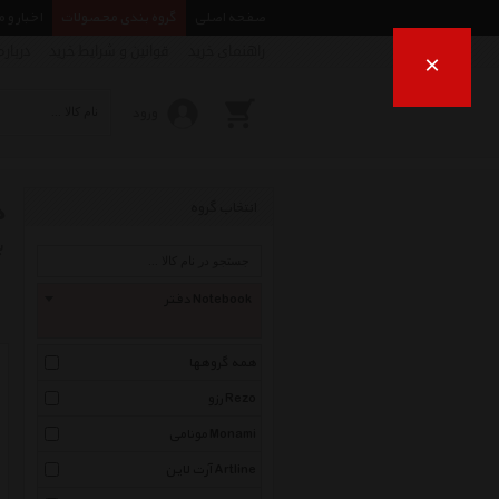
صفحه اصلی
گروه بندی محصولات
اخبار و 
راهنمای خرید
قوانین و شرایط خرید
درباره
×
ورود
د
انتخاب گروه
ب
دفتر Notebook
همه گروهها
رزو Rezo
مونامی Monami
آرت لاین Artline