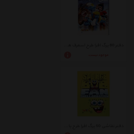
دفتر 80 برگ افرا طرح اسمرف ها 2.2 جلد شومیز - بسته 2 عددی
موجود نیست
دفتر نقاشی 50 برگ افرا طرح باب اسفنجی 1 جلد شومیز - بسته 5 عددی