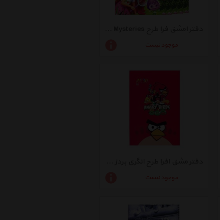
دفتر امشق فرا طرح Berry Bitty Mysteries - بسته 5 عددی
موجود نیست
دفتر مشق افرا طرح انگری بردز 2 - بسته 5 عددی
موجود نیست