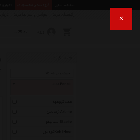
صفحه اصلی
گروه بندی محصولات
اخبار و 
راهنمای خرید
قوانین و شرایط خرید
درباره
×
ورود
م
انتخاب گروه
ب
مداد Pencil
همه گروهها
آرت لاین Artline
استابیلو Stabilo
کوه نور Koh I Noor