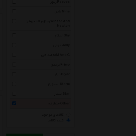
ریوز Reeves
ماین Mine
وینزور اند نیوتن Winsor And
Newton
اسکای Sky
جولی Jolly
ام اند جی M And G
پریمو Primo
دیار Diyar
استورم Storm
استار Star
متفرقه Other
کالاهای موجود
کلیه کالاها