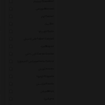
استدلر Staedtler
مونامی Monami
اونر Owner
بیک Bic
کوییلو Quilo
فابر کاستل Faber Castell
مپد Maped
کارن داش Caran Dache
هلیکس آکسفورد Helix Oxford
کورس Kores
کرایولا Crayola
فکتیس Factis
میلان Milan
لیرا Lyra