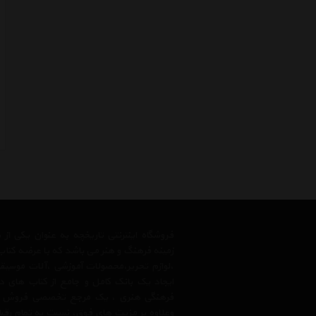
فروشگاه اینترنتی تاریخچه به عنوان یکی ا
زمینه فرهنگ و هنر می باشد که با عرضه کتاب
،لوازم تحریر،محصولات آموزشی ،آلات موسیقی 
ایجاد یک بانک کامل و جامع از کتاب های د
فرهنگی هنری ، یک مرجع تخصصی فروش آنلای
وعلاوه بر مزیت های فوق، نسبت به تمام رق