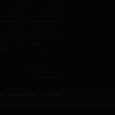
همچون ارائه جدیدترین و بهترین قیمت روز با
ممکن و ارائه ی بالاترین سطح خدمات پس
فروشگاه اینترنتی تاریخچه
با هدف ارائه محصو
تحریر مانند (
دفتر
و
کاغذ
-
کیف و کوله
-
جامد
ابزار نقاشی و رنگ آمیزی
) ، صنایع هنری و دست
سوزن دوزی
-
بافتنی
–
ترمه
) ، آلات موسیق
ویولن
-
فلوت
) ،‌
فیلم و سریال
و همچنین محت
دنیا مانند
نشر چشمه
،
نشر نگاه
،
فابر کاس
مجربترین مشاوران و کارشناسان در زمینه فرهنگ
نشانی : ایران، تهران، دفتر مرکزی
ایمیل :
avan.network {at} gmail {dot} com
تلفن :
021 - 00000000
فکس :
021 - 00000000
راهنمای خرید
حفظ حریم خصوصی
قوا