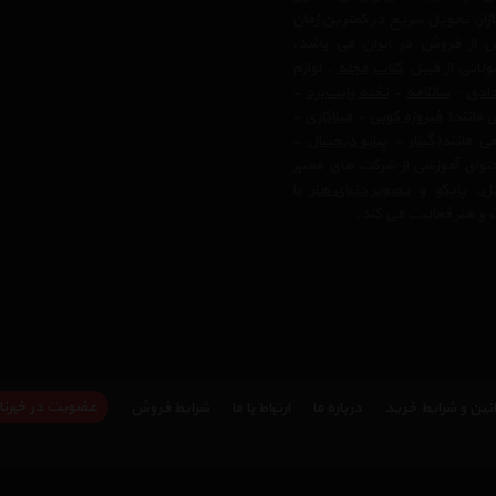
زار، تحویل سریع در کمترین زمان
 از فروش در ایران می باشد.
لاتی از قبیل
کتاب
مجله
, لوازم
ادی
–
سالنامه
-
تخته وایت‌برد
-
ی مانند(
فیروزه کوبی
-
میناکاری
-
ی مانند(
گیتار
-
پیانو دیجیتال
-
وای آموزشی از شرکت های معتبر
تل
،
پاپکو
و
تصویر دنیای هنر
با
 و هنر فعالیت می کند.
عضویت در خبرنا
نین و شرایط خرید
درباره ما
ارتباط با ما
شرایط فروش