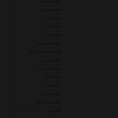
جیوتو Giotto
اسپراوت Sprout
پنتر Panter
کلیپس Clips
اینوکس Inox
الیگیتور Alligator
اریک کراوزه Erichkrause
سونت Sonnet
پیکاسو Picasso
کنکو Canco
ریور Rever
پلیکان Pelikan
کرتاکالر Cretacolor
آریا Arya