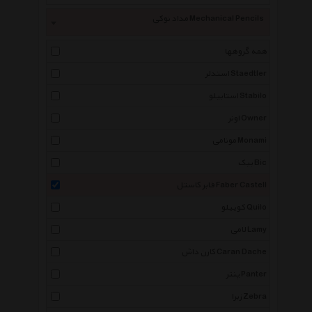
مداد نوکی Mechanical Pencils
همه گروهها
استدلر Staedtler
استابیلو Stabilo
اونر Owner
مونامی Monami
بیک Bic
فابر کاستل Faber Castell
کوییلو Quilo
لامی Lamy
کارن داش Caran Dache
پنتر Panter
زبرا Zebra