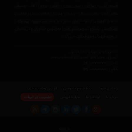
فیروزه کوبی
-
میناکاری
-
سوزن دوزی
-
بافتنی
–
ترمه
) ، آلات موسیقی
مانند(
گیتار
-
پیانو دیجیتال
-
ویولن
-
فلوت
) ،‌
فیلم و سریال
و همچنین
محتوای آموزشی از شرکت های معتبر دنیا مانند
نشر چشمه
،
نشر نگاه
،
فابر کاستل
،
پاپکو
و
تصویر دنیای هنر
با مجربترین مشاوران و کارشناسان
در زمینه فرهنگ و هنر فعالیت می کند.
نشانی : ایران، تهران، دفتر مرکزی
ایمیل :
avan.network {at} gmail {dot} com
تلفن :
021 - 00000000
فکس :
021 - 00000000
راهنمای خرید
حفظ حریم خصوصی
قوانین و شرایط خرید
عضویت در خبرنامه
درباره ما
ارتباط با ما
شرایط فروش
تاریخچه