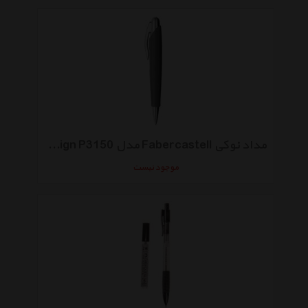
مداد نوکی Fabercastell مدل Porsche Design P3150 با قطر نوشتاری 0.7 میلی متر
موجود نیست