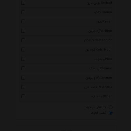
یونی بال Uniball
کنکو Canco
ریور Rever
آرت لاین Artline
کرتاکالر Cretacolor
کوه نور Koh I Noor
پایلوت Pilot
پریمک Premec
واترمن Waterman
ام اند جی M And G
متفرقه Other
کالاهای موجود
کلیه کالاها
جستجو