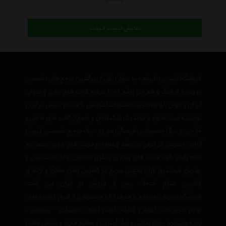
نمایش لیست قیمت
فروشگاه اینترنتی تاریخچه به عنوان یکی از بزرگترین مرجع های تخصصی
در زمینه فرهنگ و هنر می باشد که با عرضه کتاب های چاپی و صوتی
ایران و جهان ،لوازم تحریر،محصولات آموزشی ،آلات موسیقی در ایران
توانسته است علاوه بر ایجاد یک بانک کامل و جامع از کتاب های داخلی و
خارجی و دیگر محصولاتی فرهنگی هنری ، یک مرجع تخصصی فروش
آنلاین اینترنتی در ایران نیز باشد وعلاوه بر مزیت های فوق، نسبت به
تمام رقبای خود مزیت های ویژه ی دیگری همچون ارائه جدیدترین و
بهترین قیمت روز بازار، تحویل سریع در کمترین زمان ممکن و ارائه ی
بالاترین سطح خدمات پس از فروش در ایران می باشد.
فروشگاه اینترنتی تاریخچه
با هدف ارائه محصولاتی از قبیل
کتاب
مجله
,
لوازم تحریر مانند (
دفتر
و
کاغذ
-
کیف و کوله
-
جامدادی
–
سالنامه
-
تخته وایت‌برد
-
ابزار نقاشی و رنگ آمیزی
) ، صنایع هنری و دستی مانند(