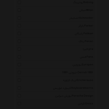
روترینگ Rotring
میلان Milan
اشنایدر Schneider
پارکر Parker
پلیکان Pelikan
پناک Penac
لیرا Lyra
فنس Fans
یوروپن Europen
چروتی 1881 Cerruti 1881
اریک کراوزه Erichkrause
کیبورد موریس Keyboardmorris
پورش دیزاین Porsche Design
کراس Cross