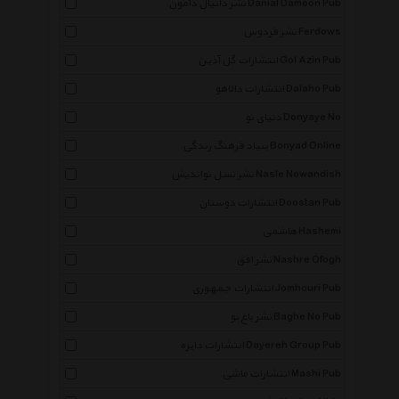
نشر دانیال دامون Danial Damoon Pub
نشر فردوس Ferdows
انتشارات گل آذین Gol Azin Pub
انتشارات دالاهو Dalaho Pub
دنیای نو Donyaye No
بنیاد فرهنگ زندگی Bonyad Online
نشر نسل نواندیش Nasle Nowandish
انتشارات دوستان Doostan Pub
هاشمی Hashemi
نشر افق Nashre Ofogh
انتشارات جمهوری Jomhouri Pub
نشر باغ نو Baghe No Pub
انتشارات دایره Dayereh Group Pub
انتشارات ماشی Mashi Pub