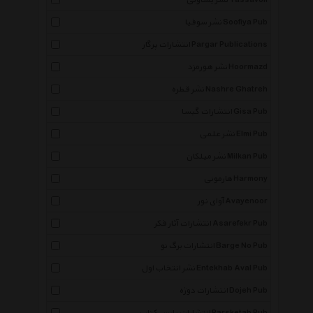
نشر یساولی Yassavoli
نشر سوفیا Soofiya Pub
انتشارات پرگار Pargar Publications
نشر هورمزد Hoormazd
نشر قطره Nashre Ghatreh
انتشارات گیسا Gisa Pub
نشر علمی Elmi Pub
نشر میلکان Milkan Pub
هارمونی Harmony
آوای نور Avayenoor
انتشارات آثار فکر Asarefekr Pub
انتشارات برگ نو Barge No Pub
نشر انتخاب اول Entekhab Aval Pub
×
انتشارات دوژه Dojeh Pub