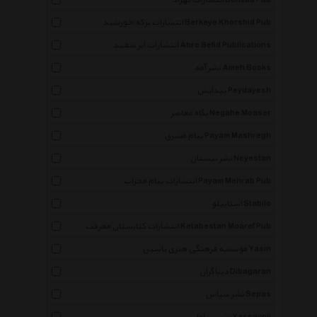
انتشارات بهزاد Behzad Pub
انتشارات برکه خورشید Berkeye Khorshid Pub
انتشارات ابر سفید Abre Sefid Publications
نشر آمه Ameh Books
پیدایش Peydayesh
نگاه معاصر Negahe Moaser
پیام مشرق Payam Mashregh
نشر نیستان Neyestan
انتشارات پیام محراب Payam Mehrab Pub
استابیلو Stabilo
انتشارات کتابستان معرفت Ketabestan Moaref Pub
موسسه فرهنگی هنری یاسین Yasin
دیباگران Dibagaran
نشر سپاس Sepas