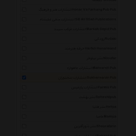
چیستا Chistaa
انتشارات هنر و فرهنگ Honar Va Farhang Pub Pub
انتشارات صفی علیشاه Sifi Ali Shah Publications
انتشارات مرکب سپید Markab Sepid Pub
رودکی Rudaki
حرفه هنرمند Herfeh Honarmand
نشر نیلوفر Niloufar
انتشارات ماهواره Mahvareh Pub
انتشارات سخنوران Sokhanvaran Pub
انتشارات پارمیس Parmis Pub
نشر بهشت Beheshtpub
نشر هلیا Heliya
مامیا Mamiya
نشر شورآفرین Shourafarin