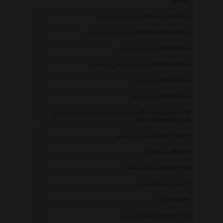
Zanan
انتشارات ندای سینا Nedaye Sina Pub
انتشارات ارکان دانش Arkane Danesh Pub
انتشارات پارتیان Partyan Pub
نشر دانشگاهی فرهمند Farahmand Pub
انتشارات نص Nass Pub
انتشارات نما Nama Pub
انتشارات دانشگاه صنعتی خواجه نصیرالدین طوسی K N
Toosi University Pub
نشر زبان تصویر Zaban Tasvir
نشر معارف Maaref
انتشارات صفار Safaar Pub
نشر دانشگاه تهران Ut
آزاده Azadeh
انتشارات سخن Sokhan Pub