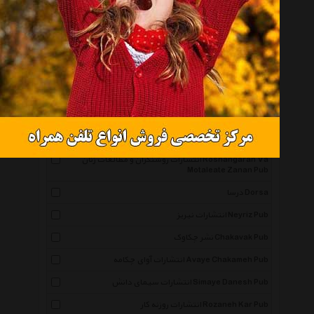
نشر هامون Hamoun Pub
نشر پگاه Pegah Pub
نشر پیک بهار سبز Peyk Bahar Sabz
انتشارات حمیدا Hamida Pub
نشر جویا Jooya
انتشارات پرسمان Porseman Pub
انتشارات اوحدی Ouhadi Pub
انتشارات روشنگران و مطالعات زنان Roshangaran Va
Motaleate Zanan Pub
درسا Dorsa
انتشارات نیریز Neyriz Pub
نشر چکاوک Chakavak Pub
انتشارات آوای چکامه Avaye Chakameh Pub
انتشارات سیمای دانش Simaye Danesh Pub
انتشارات روزنه کار Rozaneh Kar Pub