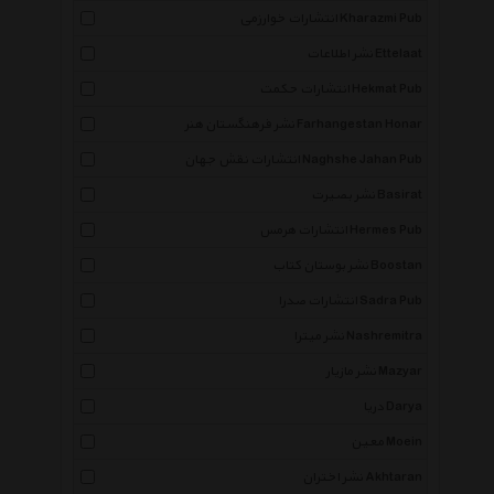
انتشارات خوارزمی Kharazmi Pub
نشر اطلاعات Ettelaat
انتشارات حکمت Hekmat Pub
نشر فرهنگستان هنر Farhangestan Honar
انتشارات نقش جهان Naghshe Jahan Pub
نشر بصیرت Basirat
انتشارات هرمس Hermes Pub
نشر بوستان کتاب Boostan
انتشارات صدرا Sadra Pub
نشر میترا Nashremitra
نشر مازیار Mazyar
دریا Darya
معین Moein
نشر اختران Akhtaran