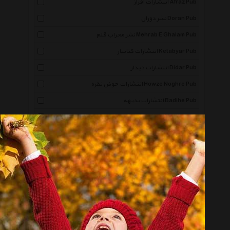
انتشارات افراز Afraz Pub
نشر دوران Doran Pub
نشر محراب قلم Mehrab E Ghalam Pub
انتشارات کتابیار Ketabyar Pub
انتشارات دیدار Didar Pub
انتشارات حوض نقره Howze Noghre Pub
انتشارات بدیهه Badihe Pub
نشر مثلث Mosallas
نشر امرود Amroud Pub
کتابسرای تندیس Ketabsaraye Tandis
انتشارات جاجرمی Jajarmi Pub
میردشتی Mirdashti
انتشارات پیام عدالت Payame Edalat Pub
انتشارات افق دور Ofoghe Door Pub