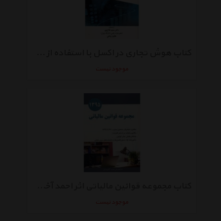
کتاب هوش تجاری در اکسل با استفاده از DAX و Power View Power Pivot اثر آلبرتو فراری و مارکو روسو
موجود نیست
کتاب مجموعه قوانین مالیاتی اثر احمد آخوندی
موجود نیست