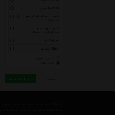
کامپک Compaq
هرمس Hermes
ندای هنر ایرانیان Nedaye Honare
Iranian
پژواک هنر و اندیشه Pejvak
Honar Va Andishe
بهیاد Behyad
متفرقه Other
کالاهای موجود
کلیه کالاها
جستجو
نمایش لیست قیمت
فروشگاه اینترنتی تاریخچه به عنوان یکی ا
زمینه فرهنگ و هنر می باشد که با عرضه کتاب