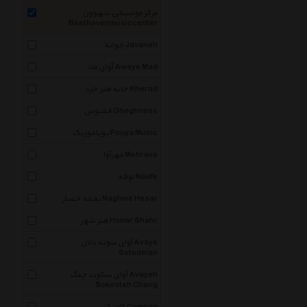
مرکز موسیقی بتهوون
Beethovenmusiccenter
جوانه Javaneh
آوای ماد Awaye Mad
خانه هنر خرد Kherad
ققنوس Ghoghnoos
پویاموزیک Pouya Music
مهرآوا Mehrava
نوفه Noufe
نغمه حصار Naghme Hesar
هنر شهر Honar Shahr
آوای سوته دلان Avaye
Sotedelan
آوای سکوت چنگ Avayeh
Sokooteh Chang