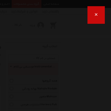
صفحه اصلی
گروه بندی محصولات
اخبار و 
راهنمای خرید
قوانین و شرایط خرید
درباره
×
ورود
انتخاب گروه
r
ب
موسیقی بی‌کلام Instrumental Music
همه گروهها
نهاله رودکی Nahale Rodaki
ماهور Mahoor
انتشارات هرمس Hermes Pub