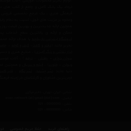
،لوازم تحریر،محصولات آموزشی ،آلات موسیقی 
ایجاد یک بانک کامل و جامع از کتاب های د
فرهنگی هنری ، یک مرجع تخصصی فروش آنلای
وعلاوه بر مزیت های فوق، نسبت به تمام رق
همچون ارائه جدیدترین و بهترین قیمت روز با
ممکن و ارائه ی بالاترین سطح خدمات پس
فروشگاه اینترنتی تاریخچه
با هدف ارائه محصو
تحریر مانند (
دفتر
و
کاغذ
-
کیف و کوله
-
جامد
ابزار نقاشی و رنگ آمیزی
) ، صنایع هنری و دست
سوزن دوزی
-
بافتنی
–
ترمه
) ، آلات موسیق
ویولن
-
فلوت
) ،‌
فیلم و سریال
و همچنین محت
دنیا مانند
نشر چشمه
،
نشر نگاه
،
فابر کاس
مجربترین مشاوران و کارشناسان در زمینه فرهنگ
نشانی : ایران، تهران، دفتر مرکزی
ایمیل :
avan.network {at} gmail {dot} com
تلفن :
021 - 00000000
فکس :
021 - 00000000
راهنمای خرید
حفظ حریم خصوصی
قوا