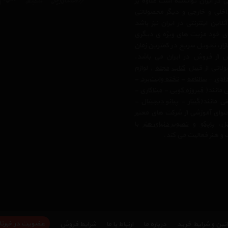
در ایران توانسته است علاوه بر
اخلی و خارجی و دیگر محصولاتی
ن اینترنتی در ایران نیز باشد
بای خود مزیت های ویژه ی دیگری
زار، تحویل سریع در کمترین زمان
 از فروش در ایران می باشد.
لاتی از قبیل
کتاب
مجله
, لوازم
ادی
–
سالنامه
-
تخته وایت‌برد
-
ی مانند(
فیروزه کوبی
-
میناکاری
-
ی مانند(
گیتار
-
پیانو دیجیتال
-
وای آموزشی از شرکت های معتبر
تل
،
پاپکو
و
تصویر دنیای هنر
با
 و هنر فعالیت می کند.
عضویت در خبرنا
نین و شرایط خرید
درباره ما
ارتباط با ما
شرایط فروش